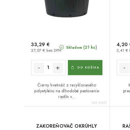
33,29 €
4,20 
(21 ks)
Skladom
27,07 € bez DPH
3,41 €
DO KOŠÍKA
Čierny kvetináč z recyklovaného
polyetylénu na dlhodobé pestovanie
pre
rastlín v...
Kód:
80652
ZAKOREŇOVAČ OKRÚHLY
RA