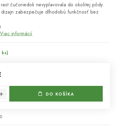
rast čučoriedok nevyplavovala do okolitej pôdy.
 dizajn zabezpečuje dlhodobú funkčnosť bez
m
Viac informácií
 ks)
€
cena:
DO KOŠÍKA
0