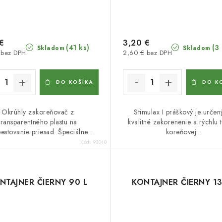
€
3,20 €
(41 ks)
(3
Skladom
Skladom
 bez DPH
2,60 € bez DPH
DO KOŠÍKA
DO K
Okrúhly zakoreňovač z
Stimulax I práškový je určen
transparentného plastu na
kvalitné zakorenenie a rýchlu 
estovanie priesad. Špeciálne...
koreňovej...
Kód:
93040
NTAJNER ČIERNY 90 L
KONTAJNER ČIERNY 13