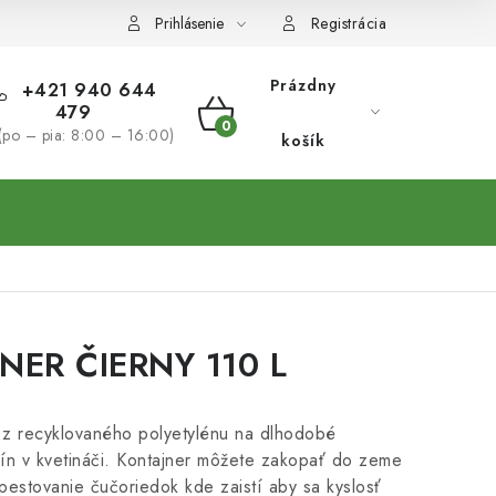
Prihlásenie
Registrácia
Prázdny
+421 940 644
479
NÁKUPNÝ
(po – pia: 8:00 – 16:00)
košík
KOŠÍK
NER ČIERNY 110 L
č z recyklovaného polyetylénu na dlhodobé
lín v kvetináči. Kontajner môžete zakopať do zeme
 pestovanie čučoriedok kde zaistí aby sa kyslosť