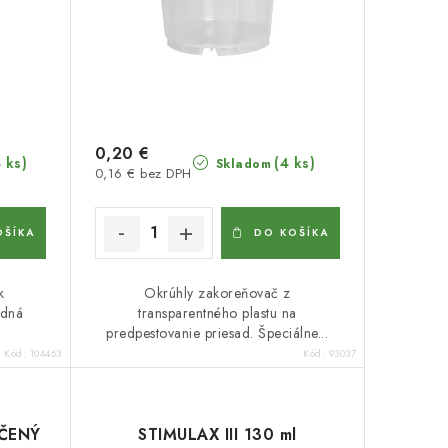
0,20 €
4 ks)
(4 ks)
Skladom
0,16 € bez DPH
OŠÍKA
DO KOŠÍKA
k
Okrúhly zakoreňovač z
edná
transparentného plastu na
predpestovanie priesad. Špeciálne...
Kód:
104463
Kód:
93037
ČENÝ
STIMULAX III 130 ml