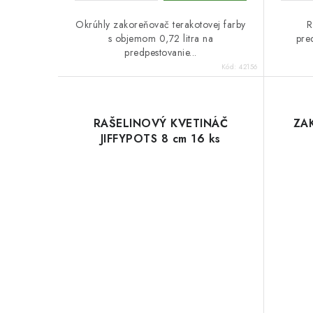
Okrúhly zakoreňovač terakotovej farby
R
s objemom 0,72 litra na
pre
predpestovanie...
Kód:
42156
RAŠELINOVÝ KVETINÁČ
ZA
JIFFYPOTS 8 cm 16 ks