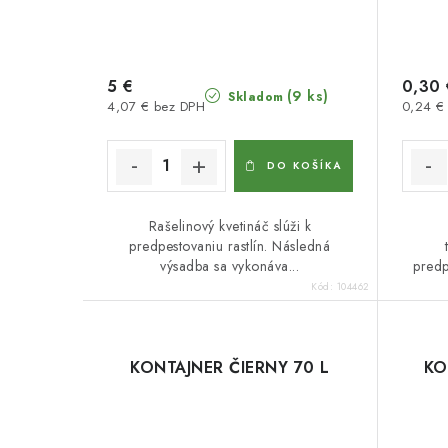
5 €
0,30 
(9 ks)
Skladom
4,07 € bez DPH
0,24 €
DO KOŠÍKA
Rašelinový kvetináč slúži k
predpestovaniu rastlín. Následná
výsadba sa vykonáva...
predp
Kód:
104462
KONTAJNER ČIERNY 70 L
KO