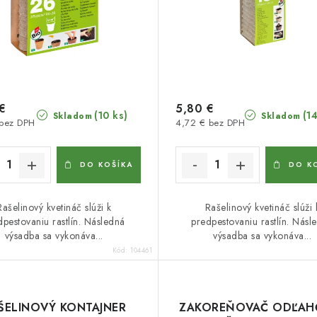
€
5,80 €
(10 ks)
(1
Skladom
Skladom
 bez DPH
4,72 € bez DPH
DO KOŠÍKA
DO K
Rašelinový kvetináč slúži k
Rašelinový kvetináč slúži 
dpestovaniu rastlín. Následná
predpestovaniu rastlín. Násl
výsadba sa vykonáva...
výsadba sa vykonáva...
Kód:
104461
ŠELINOVÝ KONTAJNER
ZAKOREŇOVAČ ODĽAH