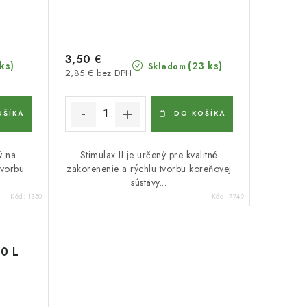
3,50 €
 ks)
(23 ks)
Skladom
2,85 € bez DPH
OŠÍKA
DO KOŠÍKA
ý na
Stimulax II je určený pre kvalitné
tvorbu
zakorenenie a rýchlu tvorbu koreňovej
sústavy...
Kód:
1350
Kód:
7749
0 L