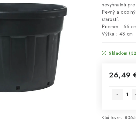
nevyhnutná pre 
Pevný a odolný
starostí.
Priemer : 66 c
Výška : 48 cm
Skladom
(32
26,49 
Jednotková 
Kód tovaru:
8065