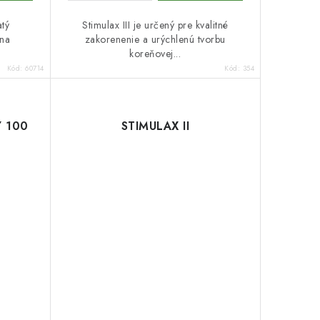
atý
Stimulax III je určený pre kvalitné
 na
zakorenenie a urýchlenú tvorbu
.
koreňovej...
Kód:
60714
Kód:
354
Ý 100
STIMULAX II