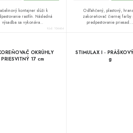
ašelinový kontajner slúži k
Odľahčený, plastový, hran
dpestovanie rastlín. Následná
zakoreňovač čiernej farby
výsadba sa vykonáva...
predpestovanie priesad...
Kód:
104464
KOREŇOVAČ OKRÚHLY
STIMULAX I - PRÁŠKOV
PRIESVITNÝ 17 cm
g