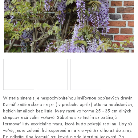
HNOJIVÁ
CHÉMIA
KVETINÁČE
DEKORÁCIE
PRIESADY ZELENINY
Kontakty
Obchodné podmienky
Podmienky ochrany osobných údajov
Wisteria sinensis je nespochybniteľnou kráľovnou popínavých drevín.
Kvitnúť začína skoro na jar ( v priebehu apríla) ešte na neolistených,
holých kmeňoch bez lístia. Kvety rastú vo forme 25 - 35 cm dlhých
strapcov a sú veľmi voňavé. Súbežne s kvitnutím sa začínajú
formovať listy exotického tvaru, ktoré husto pokryjú rastlinu. Listy sú
veľké, jasne zelené, lichosperené a na kre vydržia dlho až do zimy.
Po odkvitnutí sa formujú strukovité plody, ktoré sú jedovaté. Po