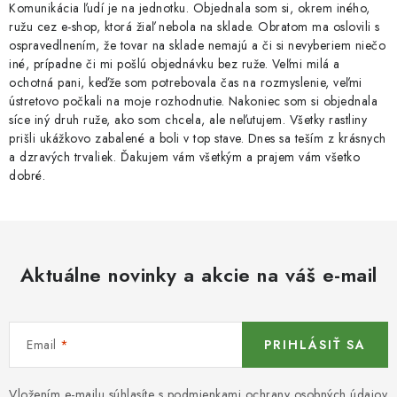
Komunikácia ľudí je na jednotku. Objednala som si, okrem iného,
ružu cez e-shop, ktorá žiaľ nebola na sklade. Obratom ma oslovili s
ospravedlnením, že tovar na sklade nemajú a či si nevyberiem niečo
iné, prípadne či mi pošlú objednávku bez ruže. Veľmi milá a
ochotná pani, keďže som potrebovala čas na rozmyslenie, veľmi
ústretovo počkali na moje rozhodnutie. Nakoniec som si objednala
síce iný druh ruže, ako som chcela, ale neľutujem. Všetky rastliny
prišli ukážkovo zabalené a boli v top stave. Dnes sa teším z krásnych
a dzravých trvaliek. Ďakujem vám všetkým a prajem vám všetko
dobré.
Aktuálne novinky a akcie na váš e-mail
Email
PRIHLÁSIŤ SA
Vložením e-mailu súhlasíte s
podmienkami ochrany osobných údajov