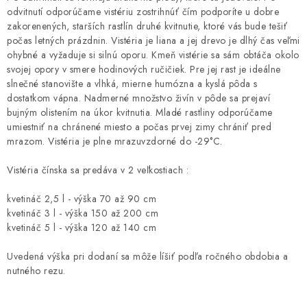
odvitnutí odporúčame vistériu zostrihnúť čím podporíte u dobre
zakorenených, starších rastlín druhé kvitnutie, ktoré vás bude tešiť
počas letných prázdnin. Vistéria je liana a jej drevo je dlhý čas veľmi
ohybné a vyžaduje si silnú oporu. Kmeň vistérie sa sám obtáča okolo
svojej opory v smere hodinových ručičiek. Pre jej rast je ideálne
slnečné stanovište a vlhká, mierne humózna a kyslá pôda s
dostatkom vápna. Nadmerné množstvo živín v pôde sa prejaví
bujným olistením na úkor kvitnutia. Mladé rastliny odporúčame
umiestniť na chránené miesto a počas prvej zimy chrániť pred
mrazom. Vistéria je plne mrazuvzdorné do -29°C.
Vistéria čínska sa predáva v 2 veľkostiach :
kvetináč 2,5 l - výška 70 až 90 cm
kvetináč 3 l - výška 150 až 200 cm
kvetináč 5 l - výška 120 až 140 cm
Uvedená výška pri dodaní sa môže líšiť podľa ročného obdobia a
nutného rezu.