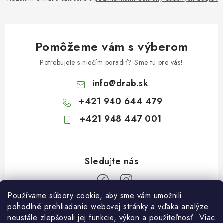
Pomôžeme vám s výberom
Potrebujete s niečím poradiť? Sme tu pre vás!
info
@
drab.sk
+421 940 644 479
+421 948 447 001
Používame súbory cookie, aby sme vám umožnili
Z
pohodlné prehliadanie webovej stránky a vďaka analýze
neustále zlepšovali jej funkcie, výkon a použiteľnosť.
Viac
á