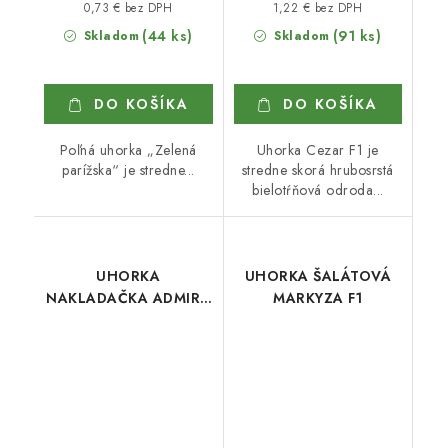
0,73 € bez DPH
1,22 € bez DPH
(44 ks)
(91 ks)
Skladom
Skladom
DO KOŠÍKA
DO KOŠÍKA
Poľná uhorka „Zelená
Uhorka Cezar F1 je
parížska“ je stredne...
stredne skorá hrubosrstá
bielotŕňová odroda...
UHORKA
UHORKA ŠALÁTOVÁ
NAKLADAČKA ADMIRA
MARKYZA F1
F1