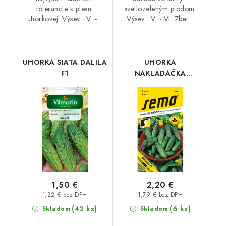
tolerancie k plesni
svetlozeleným plodom.
uhorkovej. Výsev : V. -...
Výsev : V. - VI. Zber...
UHORKA SIATA DALILA
UHORKA
F1
NAKLADAČKA
SONADA F1
1,50 €
2,20 €
1,22 € bez DPH
1,79 € bez DPH
(42 ks)
(6 ks)
Skladom
Skladom