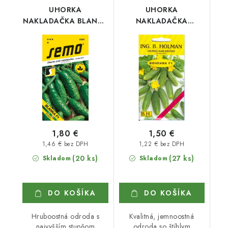
UHORKA
UHORKA
NAKLADAČKA BLANKA
NAKLADAČKA
F1
BOHDANA
1,80 €
1,50 €
1,46 € bez DPH
1,22 € bez DPH
(20 ks)
(27 ks)
Skladom
Skladom
DO KOŠÍKA
DO KOŠÍKA
Hruboostná odroda s
Kvalitná, jemnoostná
najvyšším stupňom
odroda so štíhlym