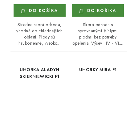
DO KOŠÍKA
DO KOŠÍKA
Stredne skorá odroda,
Skorá odroda s
vhodná do chladnejších
vyrovnanými štíhlymi
oblastí. Plody sú
plodmi bez potreby
hrubostenné, vysoko...
opelenia. Výsev : IV. - VI....
UHORKA ALADYN
UHORKY MIRA F1
SKIERNIEWICKI F1