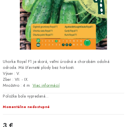
HNOJIVÁ
CHÉMIA
KVETINÁČE
DEKORÁCIE
PRIESADY ZELENINY
Uhorka Royal F1 je skorá, veľmi úrodná a chorobám odolná
odroda. Má šťavnaté plody bez horkosti.
Výsev : V.
Kontakty
Obchodné podmienky
Zber : VII. - IX.
Podmienky ochrany osobných údajov
Množstvo : 4 m
Viac informácií
Položka bola vypredaná…
Momentálne nedostupné
3 €