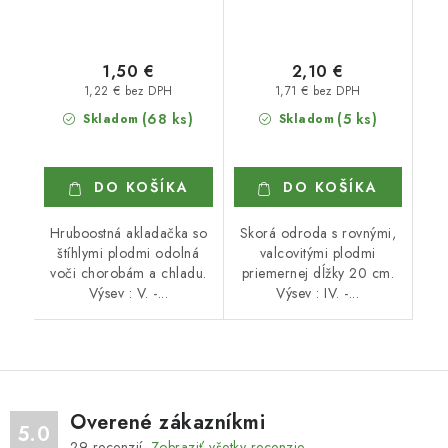
1,50 €
2,10 €
1,22 € bez DPH
1,71 € bez DPH
(68 ks)
(5 ks)
Skladom
Skladom
DO KOŠÍKA
DO KOŠÍKA
Hruboostná akladačka so
Skorá odroda s rovnými,
štíhlymi plodmi odolná
valcovitými plodmi
voči chorobám a chladu.
priemernej dĺžky 20 cm.
Výsev : V. -...
Výsev : IV. -...
Overené zákazníkmi
5.0
29
recenzií.
Zobraziť všetky recenzie