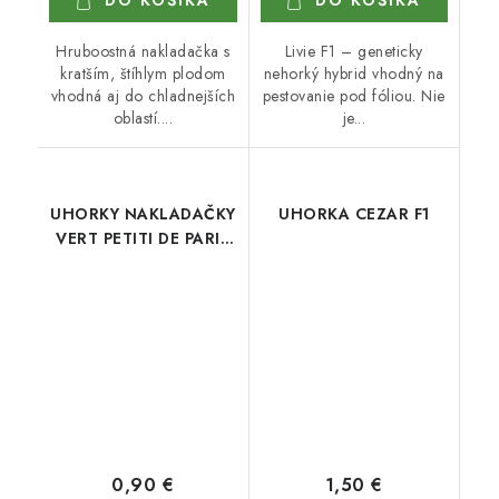
DO KOŠÍKA
DO KOŠÍKA
Hruboostná nakladačka s
Livie F1 – geneticky
kratším, štíhlym plodom
nehorký hybrid vhodný na
vhodná aj do chladnejších
pestovanie pod fóliou. Nie
oblastí....
je...
UHORKY NAKLADAČKY
UHORKA CEZAR F1
VERT PETITI DE PARIS
OB
0,90 €
1,50 €