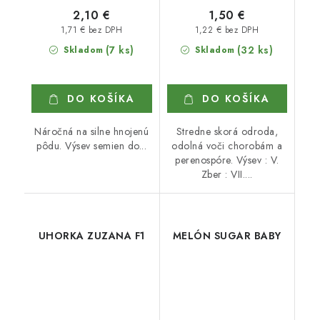
2,10 €
1,50 €
1,71 € bez DPH
1,22 € bez DPH
(7 ks)
(32 ks)
Skladom
Skladom
DO KOŠÍKA
DO KOŠÍKA
Náročná na silne hnojenú
Stredne skorá odroda,
pôdu. Výsev semien do...
odolná voči chorobám a
perenospóre. Výsev : V.
Zber : VII....
UHORKA ZUZANA F1
MELÓN SUGAR BABY