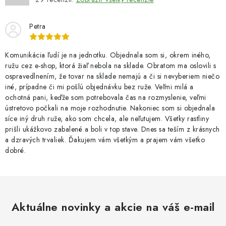
Petra
Komunikácia ľudí je na jednotku. Objednala som si, okrem iného,
ružu cez e-shop, ktorá žiaľ nebola na sklade. Obratom ma oslovili s
ospravedlnením, že tovar na sklade nemajú a či si nevyberiem niečo
iné, prípadne či mi pošlú objednávku bez ruže. Veľmi milá a
ochotná pani, keďže som potrebovala čas na rozmyslenie, veľmi
ústretovo počkali na moje rozhodnutie. Nakoniec som si objednala
síce iný druh ruže, ako som chcela, ale neľutujem. Všetky rastliny
prišli ukážkovo zabalené a boli v top stave. Dnes sa teším z krásnych
a dzravých trvaliek. Ďakujem vám všetkým a prajem vám všetko
dobré.
Aktuálne novinky a akcie na váš e-mail