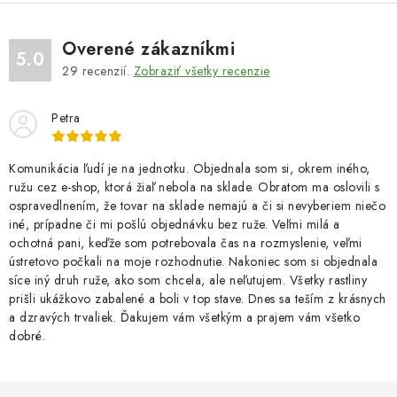
Overené zákazníkmi
5.0
29
recenzií.
Zobraziť všetky recenzie
Petra
Komunikácia ľudí je na jednotku. Objednala som si, okrem iného,
ružu cez e-shop, ktorá žiaľ nebola na sklade. Obratom ma oslovili s
ospravedlnením, že tovar na sklade nemajú a či si nevyberiem niečo
iné, prípadne či mi pošlú objednávku bez ruže. Veľmi milá a
ochotná pani, keďže som potrebovala čas na rozmyslenie, veľmi
ústretovo počkali na moje rozhodnutie. Nakoniec som si objednala
síce iný druh ruže, ako som chcela, ale neľutujem. Všetky rastliny
prišli ukážkovo zabalené a boli v top stave. Dnes sa teším z krásnych
a dzravých trvaliek. Ďakujem vám všetkým a prajem vám všetko
dobré.