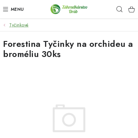
Prejsť
Hľad
na
obsah
Tyčinkové
OKRASNÉ DREVINY
Forestina Tyčinky na orchideu a
OLIVOVNÍKY, PALMY, CITRUSY
broméliu 30ks
DROBNÉ OVOCIE
OVOCNÉ STROMY
KVETY A BYLINKY
SADIVÁ
ZÁHRADKÁRSKE POTREBY