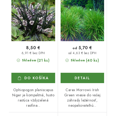
5,70 €
8,50 €
od
6,91 € bez DPH
od 4,63 € bez DPH
(21 ks)
(40 ks)
Skladom
Skladom
DO KOŠÍKA
DETAIL
Ophiopogon planiscapus
Carex Morrowii Irish
Niger je kompaktná, husto
Green vnesie do vašej
rastúca vždyzelená
záhrady ležérnosť,
rastlina...
neopakovateľnú...