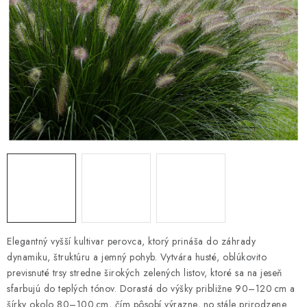
HNOJIVÁ
CHÉMIA
KVETINÁČE
DEKORÁCIE
PRIESADY ZELENINY
Kontakty
Obchodné podmienky
Podmienky ochrany osobných údajov
Elegantný vyšší kultivar perovca, ktorý prináša do záhrady
dynamiku, štruktúru a jemný pohyb. Vytvára husté, oblúkovito
previsnuté trsy stredne širokých zelených listov, ktoré sa na jeseň
sfarbujú do teplých tónov. Dorastá do výšky približne 90–120 cm a
šírky okolo 80–100 cm, čím pôsobí výrazne, no stále prirodzene.