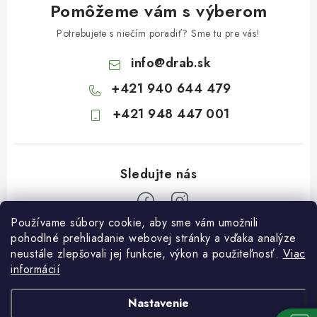
Pomôžeme vám s výberom
Potrebujete s niečím poradiť? Sme tu pre vás!
info
@
drab.sk
+421 940 644 479
+421 948 447 001
Používame súbory cookie, aby sme vám umožnili
Z
pohodlné prehliadanie webovej stránky a vďaka analýze
neustále zlepšovali jej funkcie, výkon a použiteľnosť.
Viac
á
informácií
Informácie pre vás
p
ä
Kontakty
Nastavenie