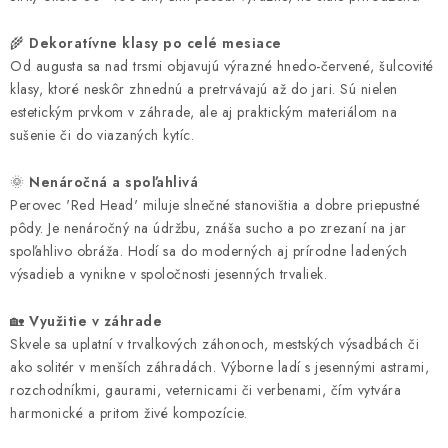
🌾
Dekoratívne klasy po celé mesiace
Od augusta sa nad trsmi objavujú výrazné hnedo-červené, šulcovité
klasy, ktoré neskôr zhnednú a pretrvávajú až do jari. Sú nielen
estetickým prvkom v záhrade, ale aj praktickým materiálom na
sušenie či do viazaných kytíc.
🌞
Nenáročná a spoľahlivá
Perovec 'Red Head' miluje slnečné stanovištia a dobre priepustné
pôdy. Je nenáročný na údržbu, znáša sucho a po zrezaní na jar
spoľahlivo obráža. Hodí sa do moderných aj prírodne ladených
výsadieb a vynikne v spoločnosti jesenných trvaliek.
🏡
Využitie v záhrade
Skvele sa uplatní v trvalkových záhonoch, mestských výsadbách či
ako solitér v menších záhradách. Výborne ladí s jesennými astrami,
rozchodníkmi, gaurami, veternicami či verbenami, čím vytvára
harmonické a pritom živé kompozície.