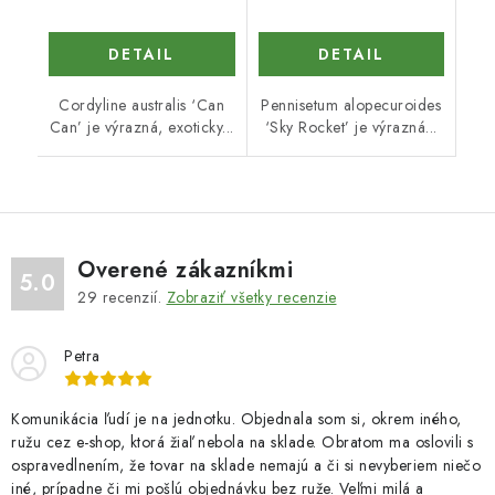
DETAIL
DETAIL
Cordyline australis ‘Can
Pennisetum alopecuroides
Can’ je výrazná, exoticky...
‘Sky Rocket’ je výrazná...
Overené zákazníkmi
5.0
29
recenzií.
Zobraziť všetky recenzie
Petra
Komunikácia ľudí je na jednotku. Objednala som si, okrem iného,
ružu cez e-shop, ktorá žiaľ nebola na sklade. Obratom ma oslovili s
ospravedlnením, že tovar na sklade nemajú a či si nevyberiem niečo
iné, prípadne či mi pošlú objednávku bez ruže. Veľmi milá a