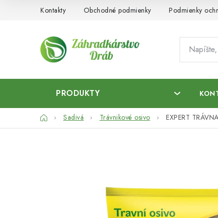
Prejsť
Kontakty
Obchodné podmienky
Podmienky ochr
na
obsah
PRODUKTY
KON
Domov
Sadivá
Trávnikové osivo
EXPERT TRÁVNA