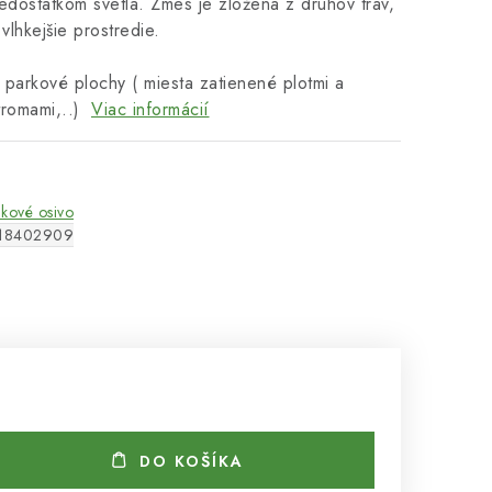
nedostatkom svetla. Zmes je zložená z druhov tráv,
 vlhkejšie prostredie.
parkové plochy ( miesta zatienené plotmi a
tromami,..)
Viac informácií
ikové osivo
18402909
DO KOŠÍKA