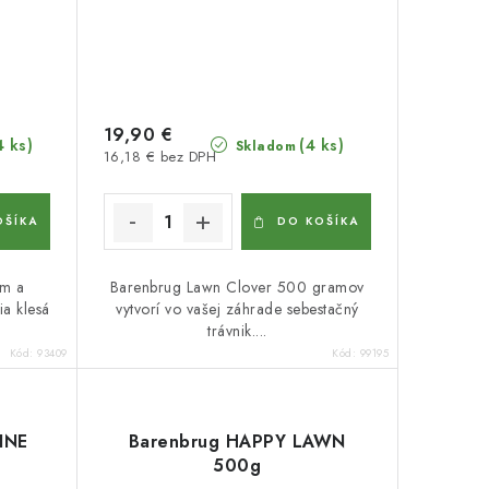
19,90 €
4 ks)
(4 ks)
Skladom
16,18 € bez DPH
OŠÍKA
DO KOŠÍKA
ym a
Barenbrug Lawn Clover 500 gramov
a klesá
vytvorí vo vašej záhrade sebestačný
trávnik....
Kód:
93409
Kód:
99195
INE
Barenbrug HAPPY LAWN
500g