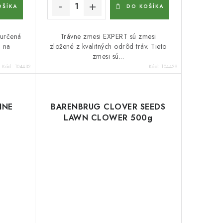
OŠÍKA
DO KOŠÍKA
 určená
Trávne zmesi EXPERT sú zmesi
h na
zložené z kvalitných odrôd tráv. Tieto
zmesi sú...
Kód:
104432
Kód:
104429
INE
BARENBRUG CLOVER SEEDS
LAWN CLOWER 500g