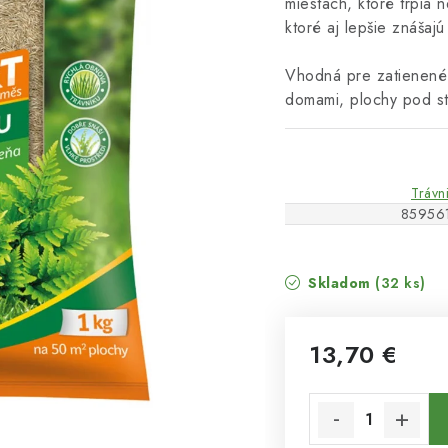
miestach, ktoré trpia 
ktoré aj lepšie znášajú
Vhodná pre zatienené 
domami, plochy pod s
Trávn
85956
Skladom
(32 ks)
13,70 €
Jednotková cena: