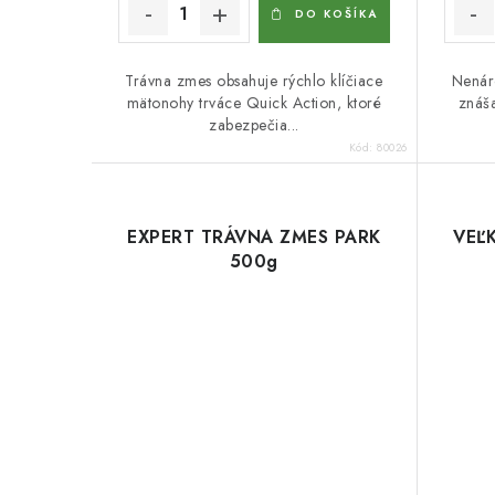
DO KOŠÍKA
Trávna zmes obsahuje rýchlo klíčiace
Nenár
mätonohy trváce Quick Action, ktoré
znáša
zabezpečia...
Kód:
80026
EXPERT TRÁVNA ZMES PARK
VEĽ
500g