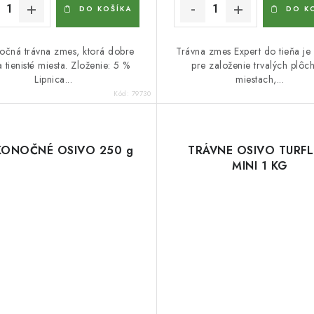
DO KOŠÍKA
DO K
očná trávna zmes, ktorá dobre
Trávna zmes Expert do tieňa je
 tienisté miesta. Zloženie: 5 %
pre založenie trvalých plôc
Lipnica...
miestach,...
Kód:
79730
KONOČNÉ OSIVO 250 g
TRÁVNE OSIVO TURFL
MINI 1 KG