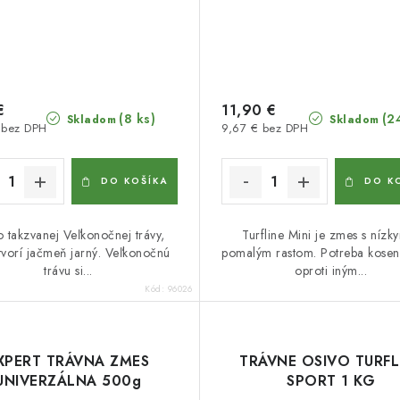
€
11,90 €
(8 ks)
(2
Skladom
Skladom
 bez DPH
9,67 € bez DPH
DO KOŠÍKA
DO K
 takzvanej Veľkonočnej trávy,
Turfline Mini je zmes s nízk
tvorí jačmeň jarný. Veľkonočnú
pomalým rastom. Potreba koseni
trávu si...
oproti iným...
Kód:
96026
XPERT TRÁVNA ZMES
TRÁVNE OSIVO TURFL
UNIVERZÁLNA 500g
SPORT 1 KG