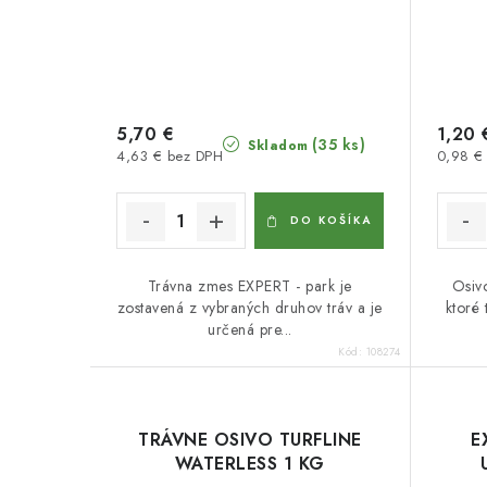
5,70 €
1,20 
(35 ks)
Skladom
4,63 € bez DPH
0,98 €
DO KOŠÍKA
Trávna zmes EXPERT - park je
Osivo
zostavená z vybraných druhov tráv a je
ktoré 
určená pre...
Kód:
108274
TRÁVNE OSIVO TURFLINE
E
WATERLESS 1 KG