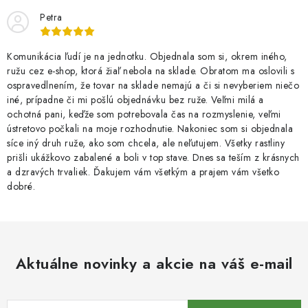
Petra
Komunikácia ľudí je na jednotku. Objednala som si, okrem iného,
ružu cez e-shop, ktorá žiaľ nebola na sklade. Obratom ma oslovili s
ospravedlnením, že tovar na sklade nemajú a či si nevyberiem niečo
iné, prípadne či mi pošlú objednávku bez ruže. Veľmi milá a
ochotná pani, keďže som potrebovala čas na rozmyslenie, veľmi
ústretovo počkali na moje rozhodnutie. Nakoniec som si objednala
síce iný druh ruže, ako som chcela, ale neľutujem. Všetky rastliny
prišli ukážkovo zabalené a boli v top stave. Dnes sa teším z krásnych
a dzravých trvaliek. Ďakujem vám všetkým a prajem vám všetko
dobré.
Aktuálne novinky a akcie na váš e-mail