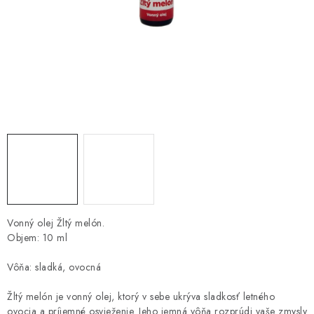
HNOJIVÁ
CHÉMIA
KVETINÁČE
DEKORÁCIE
PRIESADY ZELENINY
Kontakty
Obchodné podmienky
Podmienky ochrany osobných údajov
Vonný olej Žltý melón.
Objem: 10 ml
Vôňa: sladká, ovocná
Žltý melón je vonný olej, ktorý v sebe ukrýva sladkosť letného
ovocia a príjemné osvieženie. Jeho jemná vôňa rozprúdi vaše zmysly