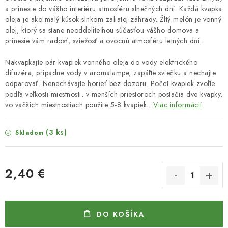
a prinesie do vášho interiéru atmosféru slnečných dní. Každá kvapka
oleja je ako malý kúsok slnkom zaliatej záhrady. Žltý melón je vonný
olej, ktorý sa stane neoddeliteľnou súčasťou vášho domova a
prinesie vám radosť, sviežosť a ovocnú atmosféru letných dní.
Nakvapkajte pár kvapiek vonného oleja do vody elektrického
difuzéra, prípadne vody v aromalampe, zapáľte sviečku a nechajte
odparovať. Nenechávajte horieť bez dozoru. Počet kvapiek zvoľte
podľa veľkosti miestnosti, v menších priestoroch postačia dve kvapky,
vo väčších miestnostiach použite 5-8 kvapiek.
Viac informácií
(3 ks)
Skladom
2,40 €
Jednotková cena:
DO KOŠÍKA