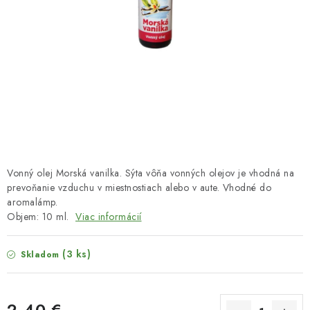
HNOJIVÁ
CHÉMIA
KVETINÁČE
DEKORÁCIE
PRIESADY ZELENINY
Vonný olej Morská vanilka. Sýta vôňa vonných olejov je vhodná na
Kontakty
Obchodné podmienky
prevoňanie vzduchu v miestnostiach alebo v aute. Vhodné do
aromalámp.
Podmienky ochrany osobných údajov
Objem: 10 ml.
Viac informácií
(3 ks)
Skladom
2,40 €