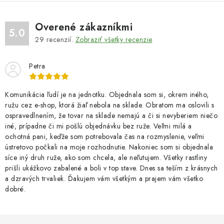
Overené zákazníkmi
5.0
29
recenzií.
Zobraziť všetky recenzie
Petra
Komunikácia ľudí je na jednotku. Objednala som si, okrem iného,
ružu cez e-shop, ktorá žiaľ nebola na sklade. Obratom ma oslovili s
ospravedlnením, že tovar na sklade nemajú a či si nevyberiem niečo
iné, prípadne či mi pošlú objednávku bez ruže. Veľmi milá a
ochotná pani, keďže som potrebovala čas na rozmyslenie, veľmi
ústretovo počkali na moje rozhodnutie. Nakoniec som si objednala
síce iný druh ruže, ako som chcela, ale neľutujem. Všetky rastliny
prišli ukážkovo zabalené a boli v top stave. Dnes sa teším z krásnych
a dzravých trvaliek. Ďakujem vám všetkým a prajem vám všetko
dobré.