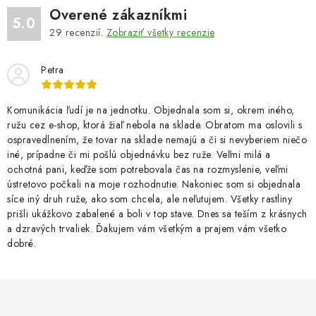
Overené zákazníkmi
5.0
29
recenzií.
Zobraziť všetky recenzie
Petra
Komunikácia ľudí je na jednotku. Objednala som si, okrem iného,
ružu cez e-shop, ktorá žiaľ nebola na sklade. Obratom ma oslovili s
ospravedlnením, že tovar na sklade nemajú a či si nevyberiem niečo
iné, prípadne či mi pošlú objednávku bez ruže. Veľmi milá a
ochotná pani, keďže som potrebovala čas na rozmyslenie, veľmi
ústretovo počkali na moje rozhodnutie. Nakoniec som si objednala
síce iný druh ruže, ako som chcela, ale neľutujem. Všetky rastliny
prišli ukážkovo zabalené a boli v top stave. Dnes sa teším z krásnych
a dzravých trvaliek. Ďakujem vám všetkým a prajem vám všetko
dobré.