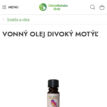
Prejsť
Hľad
na
obsah
Sviečky a vône
OKRASNÉ DREVINY
VONNÝ OLEJ DIVOKÝ MOTÝĽ
OLIVOVNÍKY, PALMY, CITRUSY
DROBNÉ OVOCIE
OVOCNÉ STROMY
KVETY A BYLINKY
SADIVÁ
ZÁHRADKÁRSKE POTREBY