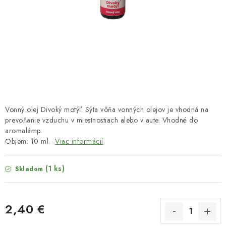
HNOJIVÁ
CHÉMIA
KVETINÁČE
DEKORÁCIE
PRIESADY ZELENINY
Vonný olej Divoký motýľ. Sýta vôňa vonných olejov je vhodná na
prevoňanie vzduchu v miestnostiach alebo v aute. Vhodné do
aromalámp.
Kontakty
Obchodné podmienky
Objem: 10 ml.
Viac informácií
Podmienky ochrany osobných údajov
(1 ks)
Skladom
2,40 €
Jednotková cena: