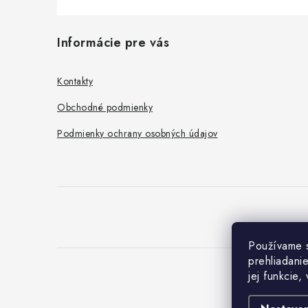
Z
Informácie pre vás
á
p
Kontakty
ä
Obchodné podmienky
t
Podmienky ochrany osobných údajov
i
e
Používame s
prehliadani
jej funkcie,