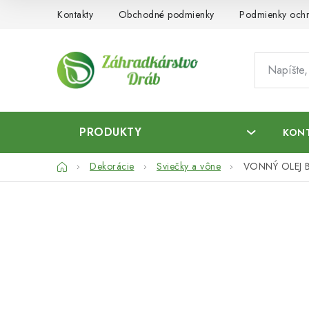
Prejsť
Kontakty
Obchodné podmienky
Podmienky ochr
na
obsah
PRODUKTY
KON
Domov
Dekorácie
Sviečky a vône
VONNÝ OLEJ B