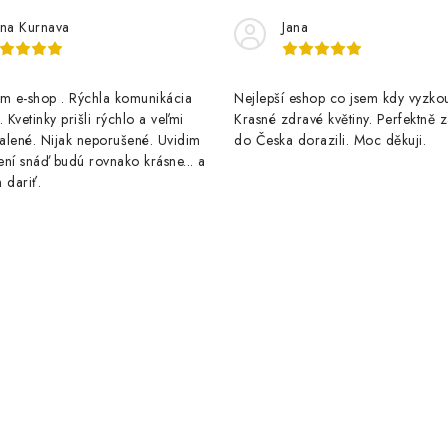
na Kurnava
Jana
 e-shop . Rýchla komunikácia
Nejlepší eshop co jsem kdy vyzkou
 Kvetinky prišli rýchlo a veľmi
Krasné zdravé květiny. Perfektně 
alené. Nijak neporušené. Uvidim
do Česka dorazili. Moc děkuji.
ní snáď budú rovnako krásne... a
 dariť.