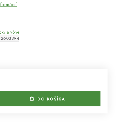
nformácií
čky a vône
12603894
DO KOŠÍKA