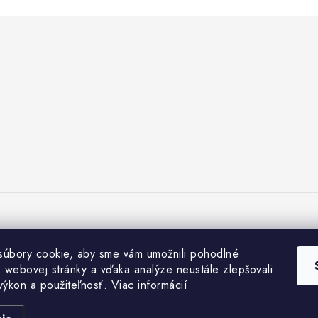
úbory cookie, aby sme vám umožnili pohodlné
e webovej stránky a vďaka analýze neustále zlepšovali
 výkon a použiteľnosť.
Viac informácií
Copyright 2026
Záhradkárstvo Dráb
. Všetky práva vyhradené.
Vytvoril Shoptet