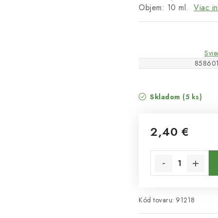
Objem: 10 ml.
Viac i
Svie
85860
Skladom
(5 ks)
2,40 €
Jednotková cena:
Kód tovaru:
91218