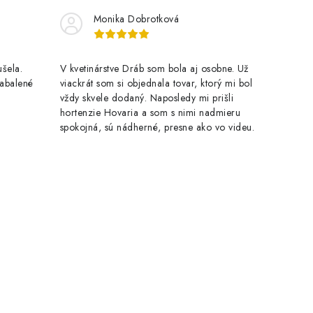
Monika Dobrotková
šela.
V kvetinárstve Dráb som bola aj osobne. Už
zabalené
viackrát som si objednala tovar, ktorý mi bol
vždy skvele dodaný. Naposledy mi prišli
hortenzie Hovaria a som s nimi nadmieru
spokojná, sú nádherné, presne ako vo videu.