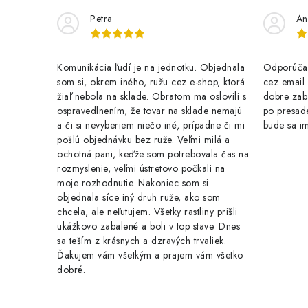
Petra
An
Komunikácia ľudí je na jednotku. Objednala
Odporúčam
som si, okrem iného, ružu cez e-shop, ktorá
cez email .
žiaľ nebola na sklade. Obratom ma oslovili s
dobre zab
ospravedlnením, že tovar na sklade nemajú
po presade
a či si nevyberiem niečo iné, prípadne či mi
bude sa im
pošlú objednávku bez ruže. Veľmi milá a
ochotná pani, keďže som potrebovala čas na
rozmyslenie, veľmi ústretovo počkali na
moje rozhodnutie. Nakoniec som si
objednala síce iný druh ruže, ako som
chcela, ale neľutujem. Všetky rastliny prišli
ukážkovo zabalené a boli v top stave. Dnes
sa teším z krásnych a dzravých trvaliek.
Ďakujem vám všetkým a prajem vám všetko
dobré.