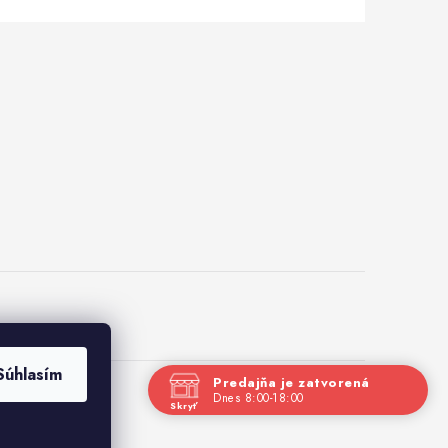
Súhlasím
Predajňa je zatvorená
Dnes 8:00-18:00
Skryť
Navštívte nás osobne