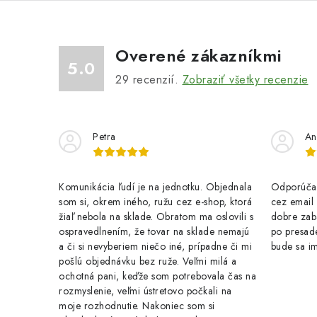
Overené zákazníkmi
5.0
29
recenzií.
Zobraziť všetky recenzie
Petra
An
Komunikácia ľudí je na jednotku. Objednala
Odporúčam
som si, okrem iného, ružu cez e-shop, ktorá
cez email .
žiaľ nebola na sklade. Obratom ma oslovili s
dobre zab
ospravedlnením, že tovar na sklade nemajú
po presade
a či si nevyberiem niečo iné, prípadne či mi
bude sa im
pošlú objednávku bez ruže. Veľmi milá a
ochotná pani, keďže som potrebovala čas na
rozmyslenie, veľmi ústretovo počkali na
moje rozhodnutie. Nakoniec som si