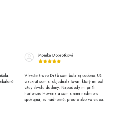
Monika Dobrotková
šela.
V kvetinárstve Dráb som bola aj osobne. Už
zabalené
viackrát som si objednala tovar, ktorý mi bol
vždy skvele dodaný. Naposledy mi prišli
hortenzie Hovaria a som s nimi nadmieru
spokojná, sú nádherné, presne ako vo videu.