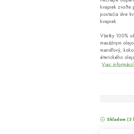
kvapiek zvoľte 
postačia dve kv
kvapiek.
Všetky 100% sil
masážnym olejom
mandľový, koko
éterického olej
Viac informácií
Skladom
(3 