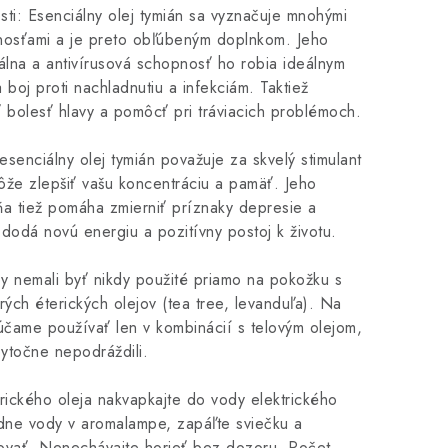
osti: Esenciálny olej tymián sa vyznačuje mnohými
tnosťami a je preto obľúbeným doplnkom. Jeho
riálna a antivírusová schopnosť ho robia ideálnym
 boj proti nachladnutiu a infekciám. Taktiež
 bolesť hlavy a pomôcť pri tráviacich problémoch.
senciálny olej tymián považuje za skvelý stimulant
ôže zlepšiť vašu koncentráciu a pamäť. Jeho
ňa tiež pomáha zmierniť príznaky depresie a
dodá novú energiu a pozitívny postoj k životu.
by nemali byť nikdy použité priamo na pokožku s
rých éterických olejov (tea tree, levanduľa). Na
čame používať len v kombinácií s telovým olejom,
ytočne nepodráždili.
rického oleja nakvapkajte do vody elektrického
adne vody v aromalampe, zapáľte sviečku a
ovať. Nenechávajte horieť bez dozoru. Počet