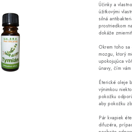
Účinky a vlastn
úžitkovými vlas
silná antibakte
prostriedkom na
dokáže zmierniť
Okrem toho sa e
mozgu, ktorý m
upokojujúca vô
únavy, čím vám 
Éterické oleje 
výnimkou niekto
pokožku odporú
aby pokožku zb
Pár kvapiek éte
difuzéra, príp
nechajte odpar