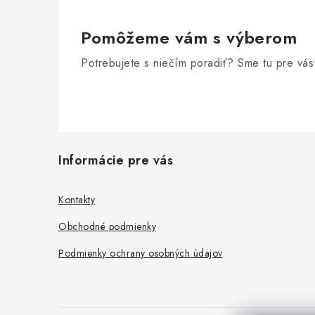
Pomôžeme vám s výberom
Potrebujete s niečím poradiť? Sme tu pre vás
Z
Informácie pre vás
á
p
Kontakty
ä
Obchodné podmienky
t
Podmienky ochrany osobných údajov
i
e