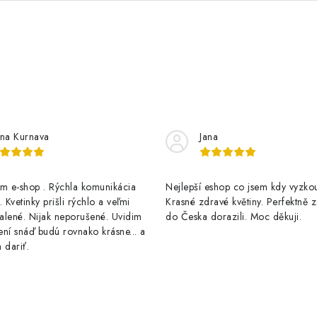
na Kurnava
Jana
 e-shop . Rýchla komunikácia
Nejlepší eshop co jsem kdy vyzkou
 Kvetinky prišli rýchlo a veľmi
Krasné zdravé květiny. Perfektně 
alené. Nijak neporušené. Uvidim
do Česka dorazili. Moc děkuji.
ní snáď budú rovnako krásne... a
 dariť.