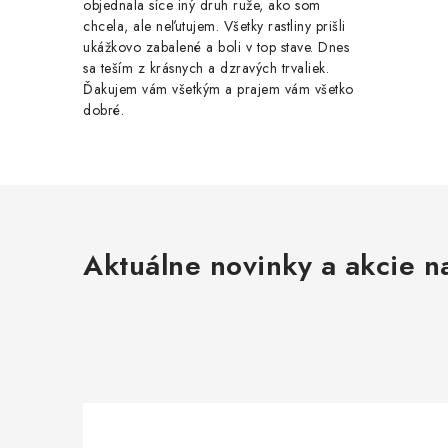
objednala síce iný druh ruže, ako som
chcela, ale neľutujem. Všetky rastliny prišli
ukážkovo zabalené a boli v top stave. Dnes
sa teším z krásnych a dzravých trvaliek.
Ďakujem vám všetkým a prajem vám všetko
dobré.
Aktuálne novinky a akcie na