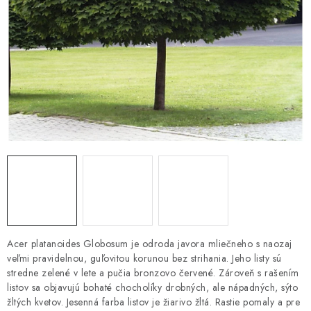
HNOJIVÁ
CHÉMIA
KVETINÁČE
DEKORÁCIE
PRIESADY ZELENINY
Kontakty
Obchodné podmienky
Podmienky ochrany osobných údajov
Acer platanoides Globosum je odroda javora mliečneho s naozaj
veľmi pravidelnou, guľovitou korunou bez strihania. Jeho listy sú
stredne zelené v lete a pučia bronzovo červené. Zároveň s rašením
listov sa objavujú bohaté chocholíky drobných, ale nápadných, sýto
žltých kvetov. Jesenná farba listov je žiarivo žltá. Rastie pomaly a pre