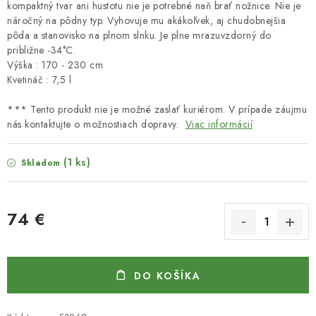
kompaktný tvar ani hustotu nie je potrebné naň brať nožnice. Nie je
náročný na pôdny typ. Vyhovuje mu akákoľvek, aj chudobnejšia
pôda a stanovisko na plnom slnku. Je plne mrazuvzdorný do
približne -34°C.
Výška : 170 - 230 cm
Kvetináč : 7,5 l
*** Tento produkt nie je možné zaslať kuriérom. V prípade záujmu
nás kontaktujte o možnostiach dopravy.
Viac informácií
(1 ks)
Skladom
74 €
Jednotková cena:
DO KOŠÍKA