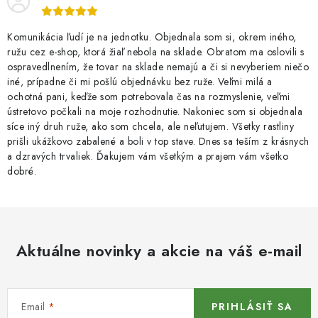
Komunikácia ľudí je na jednotku. Objednala som si, okrem iného,
ružu cez e-shop, ktorá žiaľ nebola na sklade. Obratom ma oslovili s
ospravedlnením, že tovar na sklade nemajú a či si nevyberiem niečo
iné, prípadne či mi pošlú objednávku bez ruže. Veľmi milá a
ochotná pani, keďže som potrebovala čas na rozmyslenie, veľmi
ústretovo počkali na moje rozhodnutie. Nakoniec som si objednala
síce iný druh ruže, ako som chcela, ale neľutujem. Všetky rastliny
prišli ukážkovo zabalené a boli v top stave. Dnes sa teším z krásnych
a dzravých trvaliek. Ďakujem vám všetkým a prajem vám všetko
dobré.
Aktuálne novinky a akcie na váš e-mail
Email
PRIHLÁSIŤ SA