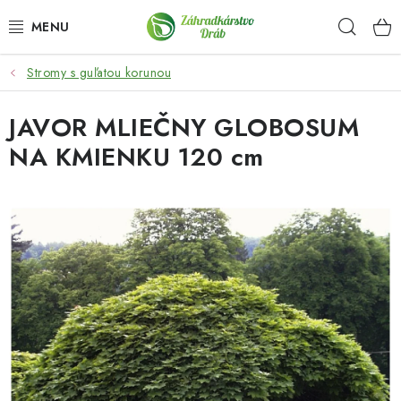
Prejsť
Hľad
na
obsah
Stromy s guľatou korunou
OKRASNÉ DREVINY
JAVOR MLIEČNY GLOBOSUM
OLIVOVNÍKY, PALMY, CITRUSY
NA KMIENKU 120 cm
DROBNÉ OVOCIE
OVOCNÉ STROMY
KVETY A BYLINKY
SADIVÁ
ZÁHRADKÁRSKE POTREBY