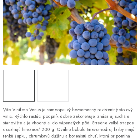
HNOJIVÁ
CHÉMIA
KVETINÁČE
DEKORÁCIE
PRIESADY ZELENINY
Kontakty
Obchodné podmienky
Podmienky ochrany osobných údajov
Vitis Vinifera Venus je samoopelivý bezsemenný rezistentný stolový
vinič. Rýchlo rastúci podpník dobre zakoreňuje, znáša aj suchšie
stanovište a je vhodný aj do vápenatých pôd. Stredne veľké strapce
dosahujú hmotnosť 200 g. Oválne bobule tmavomodrej farby majú
tenkú šupku, chrumkavú dužinu a korenistú chuť, ktorá pripomína