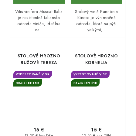
Vitis vinifera Muscat Italia
Stolový vinič Pannónia
je rezistentná talianska
Kincse je výnimočná
odroda viniča, ideálna
odroda, ktorá sa pýši
na...
veľkými,...
STOLOVÉ HROZNO
STOLOVÉ HROZNO
RUŽOVÉ TEREZA
KORNELIA
VYPESTOVANÉ V SR
VYPESTOVANÉ V SR
REZISTENTNÉ
REZISTENTNÉ
15 €
15 €
12,20 € bez DPH
12,20 € bez DPH