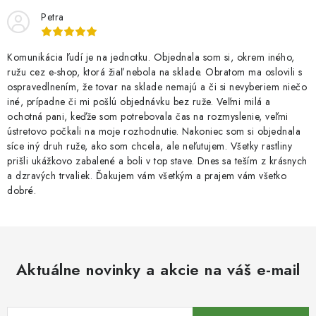
Petra
Komunikácia ľudí je na jednotku. Objednala som si, okrem iného,
ružu cez e-shop, ktorá žiaľ nebola na sklade. Obratom ma oslovili s
ospravedlnením, že tovar na sklade nemajú a či si nevyberiem niečo
iné, prípadne či mi pošlú objednávku bez ruže. Veľmi milá a
ochotná pani, keďže som potrebovala čas na rozmyslenie, veľmi
ústretovo počkali na moje rozhodnutie. Nakoniec som si objednala
síce iný druh ruže, ako som chcela, ale neľutujem. Všetky rastliny
prišli ukážkovo zabalené a boli v top stave. Dnes sa teším z krásnych
a dzravých trvaliek. Ďakujem vám všetkým a prajem vám všetko
dobré.
Aktuálne novinky a akcie na váš e-mail