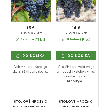
15 €
15 €
12,20 € bez DPH
12,20 € bez DPH
(11 ks)
(9 ks)
Skladom
Skladom
DO KOŠÍKA
DO KOŠÍKA
Vitis vinifera ‘Nero’ je
Vitis Vinifera Moldova je
skorá až stredne skorá...
samoopelivý stolový vinič,
rezistentný voči
hubovitým...
STOLOVÉ HROZNO
STOLOVÉ HROZNO
BIELE BELEHRADSKÝ
MODRÉ ESTHER