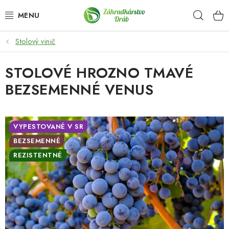
Prejsť
Hľad
na
obsah
Stolový vinič
OKRASNÉ DREVINY
STOLOVÉ HROZNO TMAVÉ
OLIVOVNÍKY, PALMY, CITRUSY
BEZSEMENNÉ VENUS
DROBNÉ OVOCIE
OVOCNÉ STROMY
VYPESTOVANÉ V SR
BEZSEMENNÉ
KVETY A BYLINKY
REZISTENTNÉ
SADIVÁ
ZÁHRADKÁRSKE POTREBY