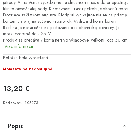
jahody. Vinič Venus vysádzame na slnečnom mieste do priepustnej,
hlinito-piesočnatej pôdy. K správnemu rastu potrebuje vhodnú oporu.
Dozrieva začiatkom augusta. Plody sú vynikajúce nielen na priamy
konzum, ale aj na sušenie hrozienok. Vydržia dlho na koreni.
Rastlina je nenáročná na pestovanie bez chemickej ochrany. Je
mrazuvzdorná do - 26 °C.
Produkt sa predáva v kontajneri vo výsadbovej veľkosti, cca 30 cm.
Viac informácií
Položka bola vypredaná…
Momentálne nedostupné
13,20 €
Jednotková cena:
Kód tovaru:
105373
Popis