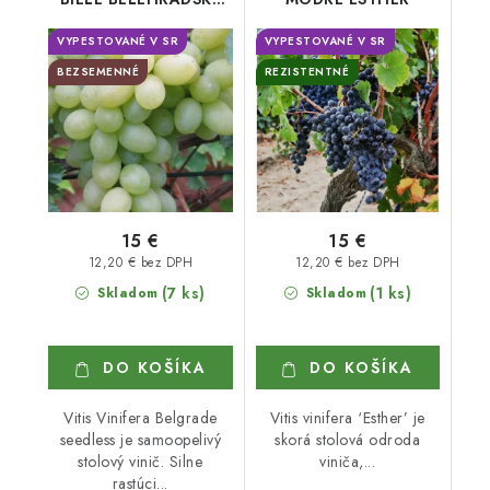
BEZSEMENNÝ
VYPESTOVANÉ V SR
VYPESTOVANÉ V SR
BEZSEMENNÉ
REZISTENTNÉ
15 €
15 €
12,20 € bez DPH
12,20 € bez DPH
(7 ks)
(1 ks)
Skladom
Skladom
DO KOŠÍKA
DO KOŠÍKA
Vitis Vinifera Belgrade
Vitis vinifera ‘Esther’ je
seedless je samoopelivý
skorá stolová odroda
stolový vinič. Silne
viniča,...
rastúci...