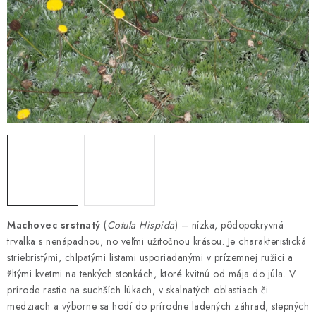
HNOJIVÁ
CHÉMIA
KVETINÁČE
DEKORÁCIE
PRIESADY ZELENINY
Kontakty
Obchodné podmienky
Podmienky ochrany osobných údajov
Machovec srstnatý
(
Cotula Hispida
) – nízka, pôdopokryvná
trvalka s nenápadnou, no veľmi užitočnou krásou. Je charakteristická
striebristými, chlpatými listami usporiadanými v prízemnej ružici a
žltými kvetmi na tenkých stonkách, ktoré kvitnú od mája do júla. V
prírode rastie na suchších lúkach, v skalnatých oblastiach či
medziach a výborne sa hodí do prírodne ladených záhrad, stepných