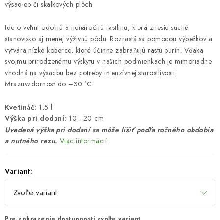
výsadieb či skalkových plôch.
Ide o veľmi odolnú a nenáročnú rastlinu, ktorá znesie suché
stanovisko aj menej výživnú pôdu. Rozrastá sa pomocou výbežkov a
vytvára nízke koberce, ktoré účinne zabraňujú rastu burín. Vďaka
svojmu prirodzenému výskytu v našich podmienkach je mimoriadne
vhodná na výsadbu bez potreby intenzívnej starostlivosti.
Mrazuvzdornosť do –30 °C.
Kvetináč:
1,5 l
Výška pri dodaní:
10 - 20 cm
Uvedená výška pri dodaní sa môže líšiť podľa ročného obdobia
a nutného rezu.
Viac informácií
Variant:
Pre zobrazenie dostupnosti zvoľte variant