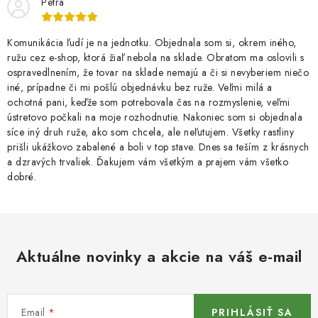
Petra
Komunikácia ľudí je na jednotku. Objednala som si, okrem iného,
ružu cez e-shop, ktorá žiaľ nebola na sklade. Obratom ma oslovili s
ospravedlnením, že tovar na sklade nemajú a či si nevyberiem niečo
iné, prípadne či mi pošlú objednávku bez ruže. Veľmi milá a
ochotná pani, keďže som potrebovala čas na rozmyslenie, veľmi
ústretovo počkali na moje rozhodnutie. Nakoniec som si objednala
síce iný druh ruže, ako som chcela, ale neľutujem. Všetky rastliny
prišli ukážkovo zabalené a boli v top stave. Dnes sa teším z krásnych
a dzravých trvaliek. Ďakujem vám všetkým a prajem vám všetko
dobré.
Aktuálne novinky a akcie na váš e-mail
Email
PRIHLÁSIŤ SA