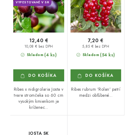
VYPESTOVANÉ V SR
12,40 €
7,20 €
10,08 € bez DPH
5,85 € bez DPH
(4 ks)
(54 ks)
Skladom
Skladom
DO KOŠÍKA
DO KOŠÍKA
Ribes x nidigrolaria Josta v
Ribes rubrum 'Rolan' patrí
tvare stromčeka so 60 cm
medzi obľúbené...
vysokým kmienkom je
kríženec...
JOSTA SK