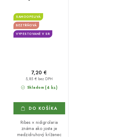
SAMOOPELIVÁ
BEZTŔŇOVÁ
VYPESTOVANÉ V SR
7,20 €
5,85 € bez DPH
(4 ks)
Skladom
DO KOŠÍKA
Ribes × nidigrolaria
známa ako josta je
medzidruhový kríženec