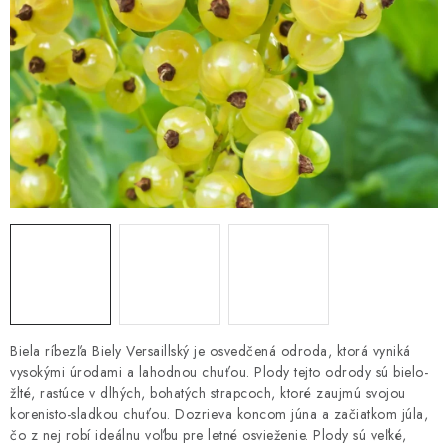
HNOJIVÁ
CHÉMIA
KVETINÁČE
DEKORÁCIE
PRIESADY ZELENINY
Kontakty
Obchodné podmienky
Podmienky ochrany osobných údajov
Biela ríbezľa Biely Versaillský je osvedčená odroda, ktorá vyniká
vysokými úrodami a lahodnou chuťou. Plody tejto odrody sú bielo-
žlté, rastúce v dlhých, bohatých strapcoch, ktoré zaujmú svojou
korenisto-sladkou chuťou. Dozrieva koncom júna a začiatkom júla,
čo z nej robí ideálnu voľbu pre letné osvieženie. Plody sú veľké,