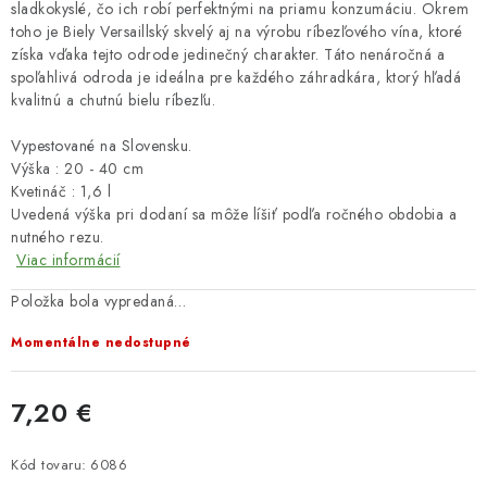
sladkokyslé, čo ich robí perfektnými na priamu konzumáciu. Okrem
toho je Biely Versaillský skvelý aj na výrobu ríbezľového vína, ktoré
získa vďaka tejto odrode jedinečný charakter. Táto nenáročná a
spoľahlivá odroda je ideálna pre každého záhradkára, ktorý hľadá
kvalitnú a chutnú bielu ríbezľu.
Vypestované na Slovensku.
Výška : 20 - 40 cm
Kvetináč : 1,6 l
Uvedená výška pri dodaní sa môže líšiť podľa ročného obdobia a
nutného rezu.
Viac informácií
Položka bola vypredaná…
Momentálne nedostupné
7,20 €
Jednotková cena:
Kód tovaru:
6086