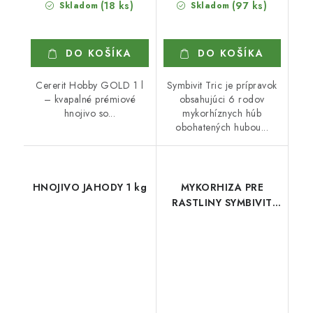
(18 ks)
(97 ks)
Skladom
Skladom
DO KOŠÍKA
DO KOŠÍKA
Cererit Hobby GOLD 1 l
Symbivit Tric je prípravok
– kvapalné prémiové
obsahujúci 6 rodov
hnojivo so...
mykorhíznych húb
obohatených hubou...
HNOJIVO JAHODY 1 kg
MYKORHIZA PRE
RASTLINY SYMBIVIT
UNIVERSAL 750 g