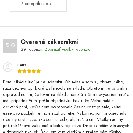
čiernej ríbezle a...
Overené zákazníkmi
5.0
29
recenzií.
Zobraziť všetky recenzie
Petra
Komunikácia ľudí je na jednotku. Objednala som si, okrem iného,
ružu cez e-shop, ktorá žiaľ nebola na sklade. Obratom ma oslovili s
ospravedlnením, že tovar na sklade nemajú a či si nevyberiem niečo
iné, prípadne či mi pošlú objednávku bez ruže. Veľmi milá a
ochotná pani, keďže som potrebovala čas na rozmyslenie, veľmi
ústretovo počkali na moje rozhodnutie. Nakoniec som si objednala
síce iný druh ruže, ako som chcela, ale neľutujem. Všetky rastliny
prišli ukážkovo zabalené a boli v top stave. Dnes sa teším z krásnych
a dzravých trvaliek. Ďakujem vám všetkým a prajem vám všetko