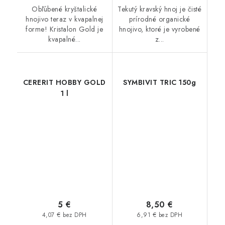
Obľúbené kryštalické
Tekutý kravský hnoj je čisté
hnojivo teraz v kvapalnej
prírodné organické
forme! Kristalon Gold je
hnojivo, ktoré je vyrobené
kvapalné...
z...
CERERIT HOBBY GOLD
SYMBIVIT TRIC 150g
1 l
5 €
8,50 €
4,07 € bez DPH
6,91 € bez DPH