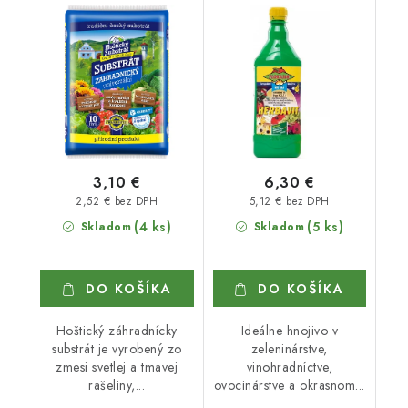
SUBSTRÁT 10 l
3,10 €
6,30 €
2,52 € bez DPH
5,12 € bez DPH
(4 ks)
(5 ks)
Skladom
Skladom
DO KOŠÍKA
DO KOŠÍKA
Hoštický záhradnícky
Ideálne hnojivo v
substrát je vyrobený zo
zeleninárstve,
zmesi svetlej a tmavej
vinohradníctve,
rašeliny,...
ovocinárstve a okrasnom...