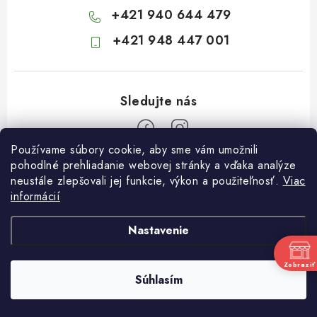
+421 940 644 479
+421 948 447 001
Používame súbory cookie, aby sme vám umožnili
Z
pohodlné prehliadanie webovej stránky a vďaka analýze
neustále zlepšovali jej funkcie, výkon a použiteľnosť.
Viac
á
informácií
Informácie pre vás
p
ä
Kontakty
Nastavenie
t
Obchodné podmienky
i
Zobraziť
Súhlasím
Podmienky ochrany osobných údajov
Copyright 2026
Záhradkárstvo Dráb
. Všetky práva vyhradené.
e
Vytvoril Shoptet