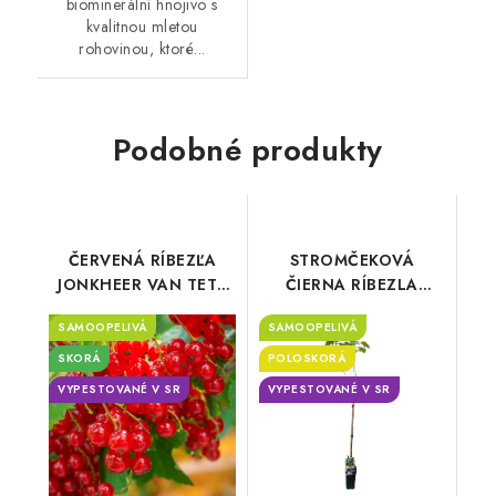
biominerální hnojivo s
kvalitnou mletou
rohovinou, ktoré...
Podobné produkty
ČERVENÁ RÍBEZĽA
STROMČEKOVÁ
JONKHEER VAN TETS
ČIERNA RÍBEZLA
SK
TITANIA SK
SAMOOPELIVÁ
SAMOOPELIVÁ
SKORÁ
POLOSKORÁ
VYPESTOVANÉ V SR
VYPESTOVANÉ V SR