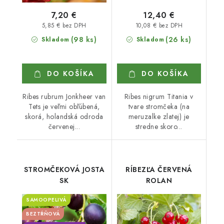
7,20 €
12,40 €
5,85 € bez DPH
10,08 € bez DPH
(98 ks)
(26 ks)
Skladom
Skladom
DO KOŠÍKA
DO KOŠÍKA
Ribes rubrum Jonkheer van
Ribes nigrum Titania v
Tets je veľmi obľúbená,
tvare stromčeka (na
skorá, holandská odroda
meruzalke zlatej) je
červenej...
stredne skoro...
STROMČEKOVÁ JOSTA
RÍBEZĽA ČERVENÁ
SK
ROLAN
SAMOOPELIVÁ
BEZTŔŇOVÁ