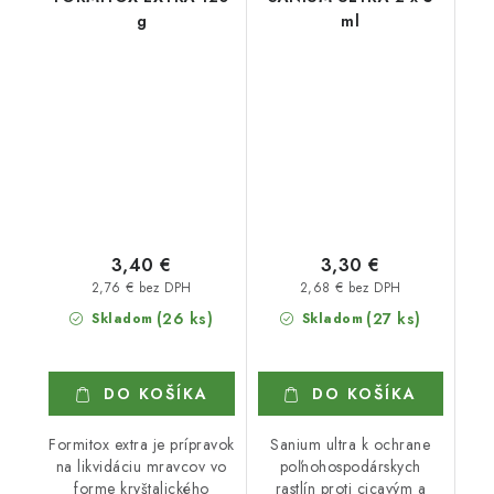
g
ml
3,40 €
3,30 €
2,76 € bez DPH
2,68 € bez DPH
(26 ks)
(27 ks)
Skladom
Skladom
DO KOŠÍKA
DO KOŠÍKA
Formitox extra je prípravok
Sanium ultra k ochrane
na likvidáciu mravcov vo
poľnohospodárskych
forme kryštalického
rastlín proti cicavým a