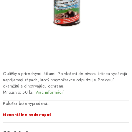
HNOJIVÁ
CHÉMIA
KVETINÁČE
DEKORÁCIE
PRIESADY ZELENINY
Guličky s prírodnými látkami. Po vložení do otvoru krtinca vydávajú
Kontakty
Obchodné podmienky
nepríjemný zápach, ktorý hmyzožravce odpudzuje. Poskytujú
okamžitú a dlhotrvajúcu ochranu.
Podmienky ochrany osobných údajov
Množstvo: 50 ks
Viac informácií
Položka bola vypredaná…
Momentálne nedostupné