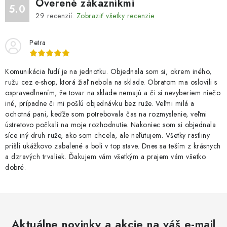
Overené zákazníkmi
5.0
29
recenzií.
Zobraziť všetky recenzie
Petra
Komunikácia ľudí je na jednotku. Objednala som si, okrem iného,
ružu cez e-shop, ktorá žiaľ nebola na sklade. Obratom ma oslovili s
ospravedlnením, že tovar na sklade nemajú a či si nevyberiem niečo
iné, prípadne či mi pošlú objednávku bez ruže. Veľmi milá a
ochotná pani, keďže som potrebovala čas na rozmyslenie, veľmi
ústretovo počkali na moje rozhodnutie. Nakoniec som si objednala
síce iný druh ruže, ako som chcela, ale neľutujem. Všetky rastliny
prišli ukážkovo zabalené a boli v top stave. Dnes sa teším z krásnych
a dzravých trvaliek. Ďakujem vám všetkým a prajem vám všetko
dobré.
Aktuálne novinky a akcie na váš e-mail