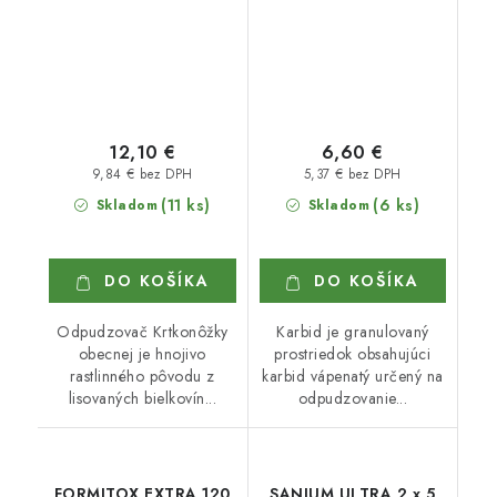
12,10 €
6,60 €
9,84 € bez DPH
5,37 € bez DPH
(11 ks)
(6 ks)
Skladom
Skladom
DO KOŠÍKA
DO KOŠÍKA
Odpudzovač Krtkonôžky
Karbid je granulovaný
obecnej je hnojivo
prostriedok obsahujúci
rastlinného pôvodu z
karbid vápenatý určený na
lisovaných bielkovín...
odpudzovanie...
FORMITOX EXTRA 120
SANIUM ULTRA 2 x 5