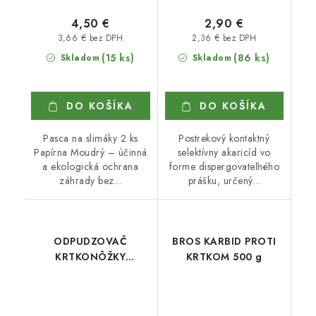
4,50 €
2,90 €
3,66 € bez DPH
2,36 € bez DPH
(15 ks)
(86 ks)
Skladom
Skladom
DO KOŠÍKA
DO KOŠÍKA
Pasca na slimáky 2 ks
Postrekový kontaktný
Papírna Moudrý – účinná
selektívny akaricíd vo
a ekologická ochrana
forme dispergovateľného
záhrady bez...
prášku, určený...
ODPUDZOVAČ
BROS KARBID PROTI
KRTKONÔŽKY
KRTKOM 500 g
ROSTETO 1,2 kg