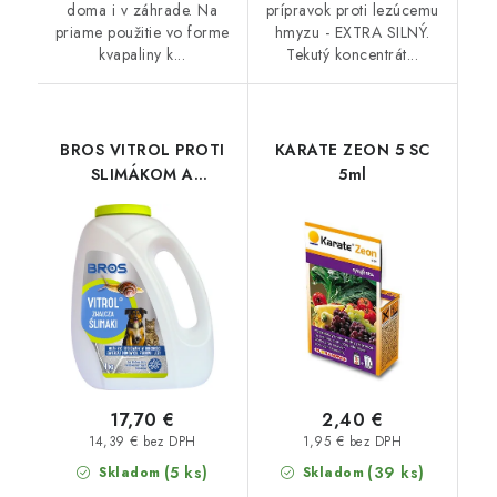
doma i v záhrade. Na
prípravok proti lezúcemu
priame použitie vo forme
hmyzu - EXTRA SILNÝ.
kvapaliny k...
Tekutý koncentrát...
BROS VITROL PROTI
KARATE ZEON 5 SC
SLIMÁKOM A
5ml
SLIZNIAKOM 1 kg
17,70 €
2,40 €
14,39 € bez DPH
1,95 € bez DPH
(5 ks)
(39 ks)
Skladom
Skladom