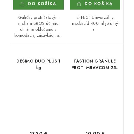
DO KOŠÍKA
DO KOŠÍKA
Guličky proti šatovým
EFFECT Univerzálny
moliam BROS účinne
insekticíd 400 ml je silný
chránia oblečenie v
a...
komódach, zásuvkách a...
DESIMO DUO PLUS 1
FASTION GRANULE
kg
PROTI MRAVCOM 250
g
17,30 €
10,90 €