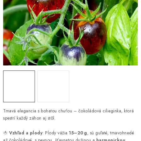
HNOJIVÁ
CHÉMIA
KVETINÁČE
DEKORÁCIE
PRIESADY ZELENINY
Kontakty
Obchodné podmienky
Podmienky ochrany osobných údajov
Tmavá elegancia s bohatou chuťou – čokoládová cilieginka, ktorá
spestrí každý záhon aj stôl.
🍅
Vzhľad a plody
: Plody vážia
15–20 g
, sú guľaté, tmavohnedé
až čokoládové, s pevnou, šťavnatou dužinou a
harmonickou