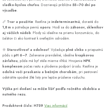
sladko-kyslou chuťou
. Dozrievajú približne
55–70 dní po
výsadbe
.
📏
Tvar a použitie
: Rastlina je
indeterminantná
, dorastá do
1,8 m
a potrebuje pevnú
oporu
. Hodí sa do
záhonov, skleníkov
aj väčších nádob
. Plody sú ideálne na priamu konzumáciu, do
šalátov či ako kontrast k svetlejším odrodám.
🌞
Starostlivosť a odolnosť
: Vyžaduje
plné slnko
a priepustnú
pôdu s
pH 6–7
. Zalievanie pravidelné, ideálne
kvapkovou
závlahou
, pôda má byť stále mierne vlhká. Hnojenie
NPK
komplexom
počas rastu a plodenia podporí úrodu. Rastlina je
odolná voči praskaniu a bežným chorobám
, pri pestovaní
odstráňte spodné žlté listy pre lepšie prúdenie vzduchu.
Výška pri dodaní sa môže líšiť podľa ročného obdobia a
nutného rezu.
Produktové číslo: H759
Viac informácií