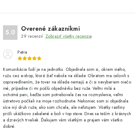
Overené zákazníkmi
5.0
29
recenzií.
Zobraziť všetky recenzie
Petra
Komunikácia ľudí je na jednotku. Objednala som si, okrem iného,
ružu cez e-shop, ktorá žiaľ nebola na sklade. Obratom ma oslovili s
ospravedlnením, že tovar na sklade nemajú a či si nevyberiem niečo
iné, prípadne či mi pošlú objednávku bez ruže. Veľmi milá a
ochotná pani, keďže som potrebovala čas na rozmyslenie, veľmi
ústretovo počkali na moje rozhodnutie. Nakoniec som si objednala
síce iný druh ruže, ako som chcela, ale neľutujem. Všetky rastliny
prišli ukážkovo zabalené a boli v top stave. Dnes sa teším z krásnych
a dzravých trvaliek. Ďakujem vám všetkým a prajem vám všetko
dobré.