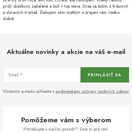
síce iný druh ruže, ako som chcela, ale neľutujem. Všetky rastliny
prišli ukážkovo zabalené a boli v top stave. Dnes sa teším z krásnych
a dzravých trvaliek. Ďakujem vám všetkým a prajem vám všetko
dobré.
Aktuálne novinky a akcie na váš e-mail
Email
PRIHLÁSIŤ SA
Vložením e-mailu súhlasíte s
podmienkami ochrany osobných údajov
Pomôžeme vám s výberom
Potrebujete s niečím poradiť? Sme tu pre vás!