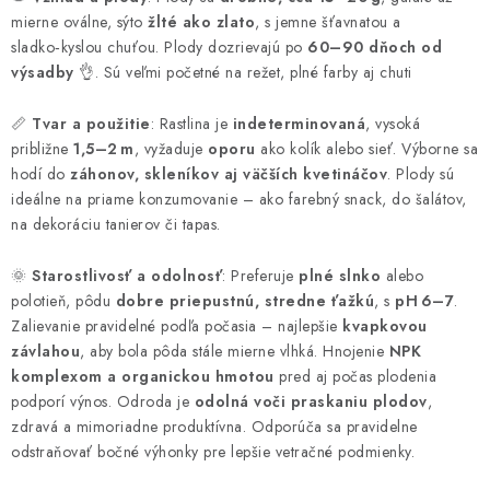
mierne oválne, sýto
žlté ako zlato
, s jemne šťavnatou a
sladko‑kyslou chuťou. Plody dozrievajú po
60–90 dňoch od
výsadby
👌. Sú veľmi početné na režet, plné farby aj chuti
📏
Tvar a použitie
: Rastlina je
indeterminovaná
, vysoká
približne
1,5–2 m
, vyžaduje
oporu
ako kolík alebo sieť. Výborne sa
hodí do
záhonov, skleníkov aj väčších kvetináčov
. Plody sú
ideálne na priame konzumovanie – ako farebný snack, do šalátov,
na dekoráciu tanierov či tapas.
🌞
Starostlivosť a odolnosť
: Preferuje
plné slnko
alebo
polotieň, pôdu
dobre priepustnú, stredne ťažkú
, s
pH 6–7
.
Zalievanie pravidelné podľa počasia – najlepšie
kvapkovou
závlahou
, aby bola pôda stále mierne vlhká. Hnojenie
NPK
komplexom a organickou hmotou
pred aj počas plodenia
podporí výnos. Odroda je
odolná voči praskaniu plodov
,
zdravá a mimoriadne produktívna. Odporúča sa pravidelne
odstraňovať bočné výhonky pre lepšie vetračné podmienky.