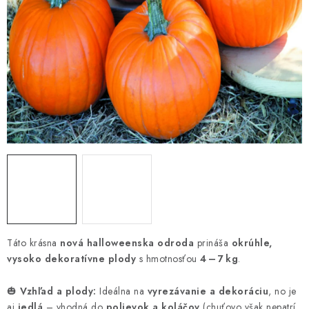
HNOJIVÁ
CHÉMIA
KVETINÁČE
DEKORÁCIE
PRIESADY ZELENINY
Kontakty
Obchodné podmienky
Podmienky ochrany osobných údajov
Táto krásna
nová halloweenska odroda
prináša
okrúhle,
vysoko dekoratívne plody
s hmotnosťou
4 – 7 kg
.
🎃
Vzhľad a plody:
Ideálna na
vyrezávanie a dekoráciu
, no je
aj
jedlá
– vhodná do
polievok a koláčov
(chuťovo však nepatrí