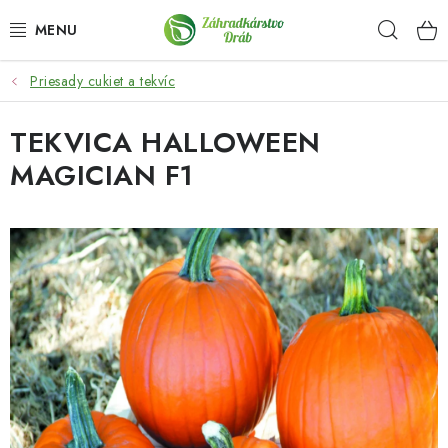
Prejsť
Hľad
na
obsah
Priesady cukiet a tekvíc
OKRASNÉ DREVINY
TEKVICA HALLOWEEN
OLIVOVNÍKY, PALMY, CITRUSY
MAGICIAN F1
DROBNÉ OVOCIE
OVOCNÉ STROMY
KVETY A BYLINKY
SADIVÁ
ZÁHRADKÁRSKE POTREBY