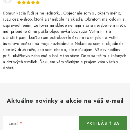
Komunikácia ľudí je na jednotku. Objednala som si, okrem iného,
ružu cez e-shop, ktorá žiaľ nebola na sklade. Obratom ma oslovili s
ospravedlnením, že tovar na sklade nemajú a či si nevyberiem niečo
iné, prípadne či mi pošlú objednávku bez ruže. Veľmi milá a
ochotná pani, keďže som potrebovala čas na rozmyslenie, veľmi
ústretovo počkali na moje rozhodnutie. Nakoniec som si objednala
síce iný druh ruže, ako som chcela, ale neľutujem. Všetky rastliny
prišli ukážkovo zabalené a boli v top stave. Dnes sa teším z krásnych
a dzravých trvaliek. Ďakujem vám všetkým a prajem vám všetko
dobré.
Aktuálne novinky a akcie na váš e-mail
Email
PRIHLÁSIŤ SA