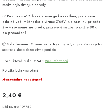
medzi najkvalitnejšie odrody).
🌿
Pestovanie:
Zdravá a energická rastlina
, prirodzene
odolná voči múčnatke a vírusu ZYMV
.
Na rastlinu prináša
2 – 4 rovnomerné plody
, pripravené na zber približne
80 dní
po presadení
.
📦
Skladovanie:
Obmedzená trvanlivosť
, odporúča sa rýchla
spotreba alebo dekoratívne použitie.
Produktové číslo: H648
Viac informácií
Položka bola vypredaná…
Momentálne nedostupné
2,40 €
Jednotková cena:
Kód tovaru:
107760