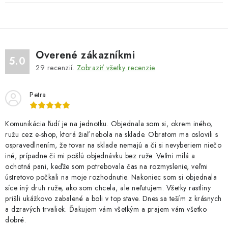
Overené zákazníkmi
5.0
29
recenzií.
Zobraziť všetky recenzie
Petra
Komunikácia ľudí je na jednotku. Objednala som si, okrem iného,
ružu cez e-shop, ktorá žiaľ nebola na sklade. Obratom ma oslovili s
ospravedlnením, že tovar na sklade nemajú a či si nevyberiem niečo
iné, prípadne či mi pošlú objednávku bez ruže. Veľmi milá a
ochotná pani, keďže som potrebovala čas na rozmyslenie, veľmi
ústretovo počkali na moje rozhodnutie. Nakoniec som si objednala
síce iný druh ruže, ako som chcela, ale neľutujem. Všetky rastliny
prišli ukážkovo zabalené a boli v top stave. Dnes sa teším z krásnych
a dzravých trvaliek. Ďakujem vám všetkým a prajem vám všetko
dobré.