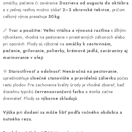
omáčky, pečenie či zaváranie.
Dozrieva od augusta do októbra
a z jednej rastliny možno získať
2–3 obrovské tekvice
, pričom
celkový výnos presahuje
50 kg
.
📏
Tvar a použitie:
Veľmi vitálna a výnosná rastlina
s dlhými
výhonkami, vhodná na pestovanie v priestranných záhonoch alebo
pri oporách. Plody sú výborné na
omáčky k cestovinám,
pečenie, grilovanie, polievky, krémové jedlá, zaváraniny aj
marinovanie v oleji
.
🌞
Starostlivosť a odolnosť:
Nenáročná na pestovanie
,
uprednostňuje
slnečné stanovište a pravidelnú zálievku
počas
rastu plodov. Pre zachovanie kvality úrody je vhodné zbierať, keď
dosiahnu typickú
červenooranžovú farbu
a stonka začne
drevnatieť. Plody sa
výborne skladujú
.
Výška pri dodaní sa môže líšiť podľa ročného obdobia a
nutného rezu.