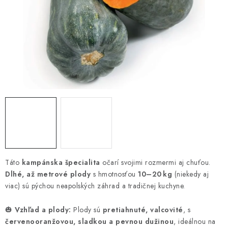
HNOJIVÁ
CHÉMIA
KVETINÁČE
DEKORÁCIE
PRIESADY ZELENINY
Kontakty
Obchodné podmienky
Podmienky ochrany osobných údajov
Táto
kampánska špecialita
očarí svojimi rozmermi aj chuťou.
Dlhé, až metrové plody
s hmotnosťou
10–20 kg
(niekedy aj
viac) sú pýchou neapolských záhrad a tradičnej kuchyne.
🎃
Vzhľad a plody:
Plody sú
pretiahnuté, valcovité
, s
červenooranžovou, sladkou a pevnou dužinou
, ideálnou na