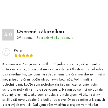
Overené zákazníkmi
5.0
29
recenzií.
Zobraziť všetky recenzie
Petra
Komunikácia ľudí je na jednotku. Objednala som si, okrem iného,
ružu cez e-shop, ktorá žiaľ nebola na sklade. Obratom ma oslovili s
ospravedlnením, že tovar na sklade nemajú a či si nevyberiem niečo
iné, prípadne či mi pošlú objednávku bez ruže. Veľmi milá a
ochotná pani, keďže som potrebovala čas na rozmyslenie, veľmi
ústretovo počkali na moje rozhodnutie. Nakoniec som si objednala
síce iný druh ruže, ako som chcela, ale neľutujem. Všetky rastliny
prišli ukážkovo zabalené a boli v top stave. Dnes sa teším z krásnych
a dzravých trvaliek. Ďakujem vám všetkým a prajem vám všetko