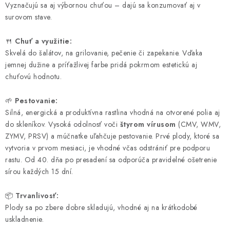
Vyznačujú sa aj výbornou chuťou – dajú sa konzumovať aj v
surovom stave.
🍴
Chuť a využitie:
Skvelá do šalátov, na grilovanie, pečenie či zapekanie. Vďaka
jemnej dužine a príťažlivej farbe pridá pokrmom estetickú aj
chuťovú hodnotu.
🌱
Pestovanie:
Silná, energická a produktívna rastlina vhodná na otvorené polia aj
do skleníkov. Vysoká odolnosť voči
štyrom vírusom
(CMV, WMV,
ZYMV, PRSV) a múčnatke uľahčuje pestovanie. Prvé plody, ktoré sa
vytvoria v prvom mesiaci, je vhodné včas odstrániť pre podporu
rastu. Od 40. dňa po presadení sa odporúča pravidelné ošetrenie
sírou každých 15 dní.
📦
Trvanlivosť:
Plody sa po zbere dobre skladujú, vhodné aj na krátkodobé
uskladnenie.