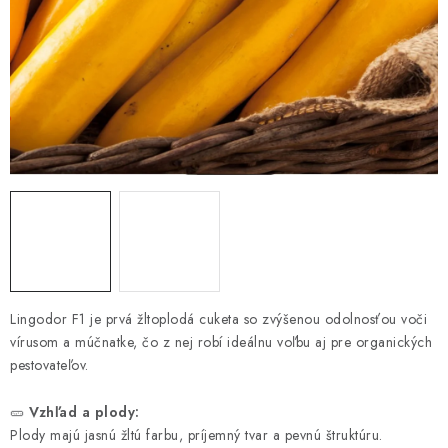
HNOJIVÁ
CHÉMIA
KVETINÁČE
DEKORÁCIE
PRIESADY ZELENINY
Kontakty
Obchodné podmienky
Podmienky ochrany osobných údajov
Lingodor F1 je prvá žltoplodá cuketa so zvýšenou odolnosťou voči
vírusom a múčnatke, čo z nej robí ideálnu voľbu aj pre organických
pestovateľov.
🥒
Vzhľad a plody:
Plody majú jasnú žltú farbu, príjemný tvar a pevnú štruktúru.