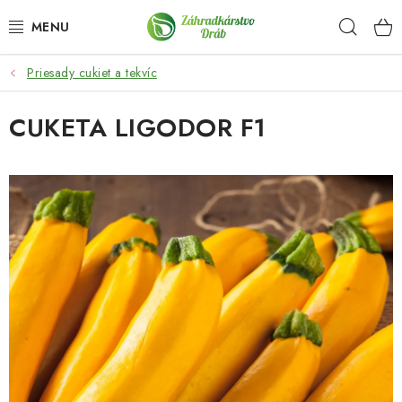
Prejsť
Hľad
na
obsah
Priesady cukiet a tekvíc
OKRASNÉ DREVINY
CUKETA LIGODOR F1
OLIVOVNÍKY, PALMY, CITRUSY
DROBNÉ OVOCIE
OVOCNÉ STROMY
KVETY A BYLINKY
SADIVÁ
ZÁHRADKÁRSKE POTREBY