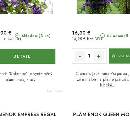
,90 €
16,30 €
(5 
(3 ks)
Skladom
Skladom
13,25 € bez DPH
93 € bez DPH
DETAIL
DO K
Clematis Jackmanii Purpurea 
atis ‘Kokonoe’ je výnimočný
živá maľba na plátne prírody.
plamienok, ktorý...
hlboké...
Kód:
70448
IENOK EMPRESS REGAL
PLAMIENOK QUEEN MO