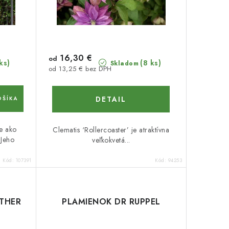
16,30 €
od
ks)
(8 ks)
Skladom
od 13,25 € bez DPH
DETAIL
OŠÍKA
je ako
Clematis ‘Rollercoaster’ je atraktívna
 Jeho
veľkokvetá...
Kód:
107391
Kód:
94253
THER
PLAMIENOK DR RUPPEL