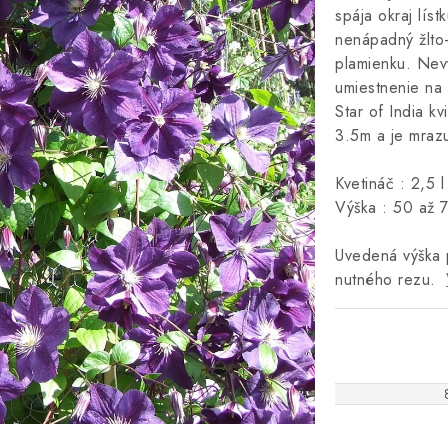
spája okraj lís
nenápadný žlto-
plamienku. Nevy
umiestnenie na 
Star of India k
3.5m a je mraz
Kvetináč : 2,5 l
Výška : 50 až 
Uvedená výška 
nutného rezu.