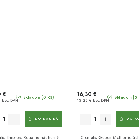
0 €
16,30 €
(3 ks)
(5 
Skladom
Skladom
€ bez DPH
13,25 € bez DPH
DO KOŠÍKA
DO K
tis Empress Regal je nádherný
Clematis Queen Mother je úc