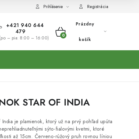
Prihlásenie
Registrácia
Prázdny
+421 940 644
479
NÁKUPNÝ
(po – pia: 8:00 – 16:00)
košík
KOŠÍK
NOK STAR OF INDIA
f India je plamienok, ktorý už na prvý pohľad upúta
neprehliadnuteľnými sýto-fialovými kvetmi, ktoré
ľkosti až 15cm. Červeno-rúžový pruh rovnou líniou