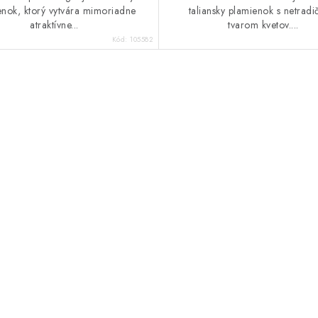
enok, ktorý vytvára mimoriadne
taliansky plamienok s netrad
atraktívne...
tvarom kvetov....
Kód:
105582