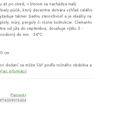
tku až po stred, v ktorom sa nachádza malý
biely púčik, ktorý decentne dotvára vzhľad celého
žaduje takmer žiadnu starostlivosť a je ideálny na
ploty, múry, pergoly či rôzne koštrukcie. Clemantis
vitne od júla do septembra, dosahuje výšku 3 -
uvzdorný do min. -34°C.
70 cm
pri dodaní sa môže líšiť podľa ročného obdobia a
Viac informácií
Plamienky
8714339013434