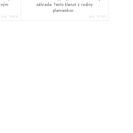
ičným
záhrade. Tento klenot z rodiny
plamienkov...
Kód:
106934
Kód:
107390