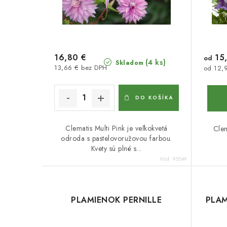
16,80 €
15
od
(4 ks)
Skladom
13,66 € bez DPH
od 12,
DO KOŠÍKA
Clematis Multi Pink je veľkokvetá
Clem
odroda s pastelovoružovou farbou.
Kvety sú plné s...
Kód:
95549
PLAMIENOK PERNILLE
PLAM