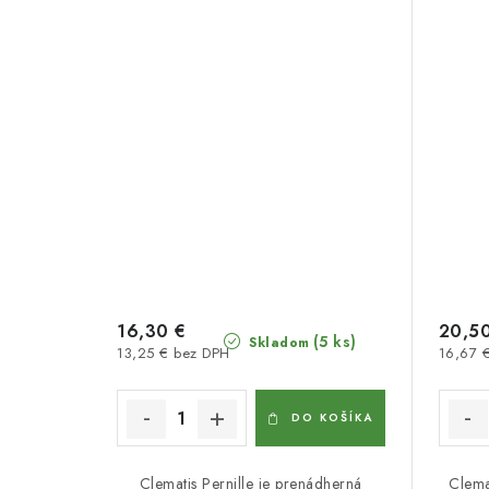
16,30 €
20,5
(5 ks)
Skladom
13,25 € bez DPH
16,67 
DO KOŠÍKA
Clematis Pernille je prenádherná
Clema