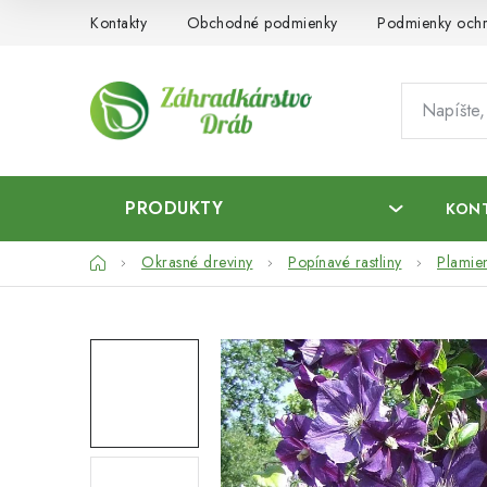
Prejsť
Kontakty
Obchodné podmienky
Podmienky ochr
na
obsah
PRODUKTY
KON
Domov
Okrasné dreviny
Popínavé rastliny
Plamie