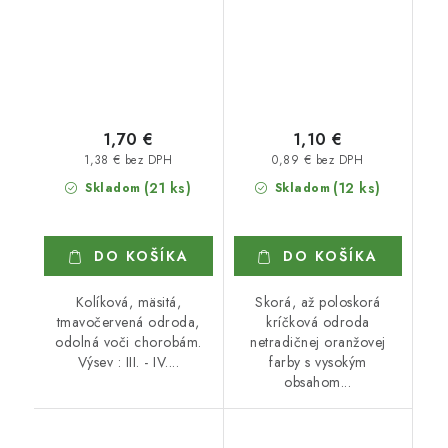
1,70 €
1,10 €
1,38 € bez DPH
0,89 € bez DPH
(21 ks)
(12 ks)
Skladom
Skladom
DO KOŠÍKA
DO KOŠÍKA
Kolíková, mäsitá,
Skorá, až poloskorá
tmavočervená odroda,
kríčková odroda
odolná voči chorobám.
netradičnej oranžovej
Výsev : III. - IV....
farby s vysokým
obsahom...