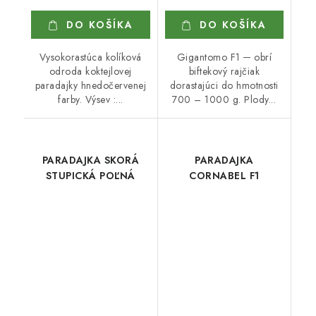
DO KOŠÍKA
DO KOŠÍKA
Vysokorastúca kolíková
Gigantomo F1 ─ obrí
odroda koktejlovej
biftekový rajčiak
paradajky hnedočervenej
dorastajúci do hmotnosti
farby. Výsev :...
700 – 1000 g. Plody...
PARADAJKA SKORÁ
PARADAJKA
STUPICKÁ POĽNÁ
CORNABEL F1