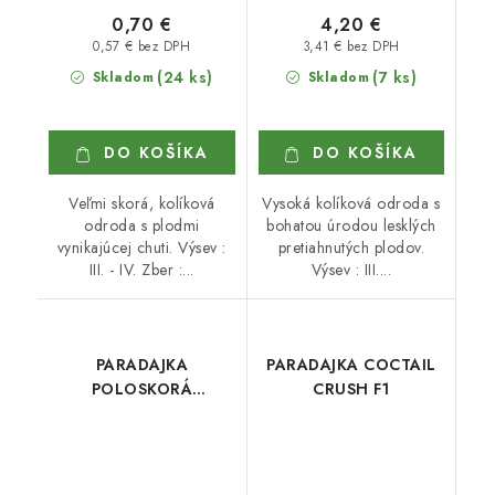
0,70 €
4,20 €
0,57 € bez DPH
3,41 € bez DPH
(24 ks)
(7 ks)
Skladom
Skladom
DO KOŠÍKA
DO KOŠÍKA
Veľmi skorá, kolíková
Vysoká kolíková odroda s
odroda s plodmi
bohatou úrodou lesklých
vynikajúcej chuti. Výsev :
pretiahnutých plodov.
III. - IV. Zber :...
Výsev : III....
PARADAJKA
PARADAJKA COCTAIL
POLOSKORÁ
CRUSH F1
TORNÁDO F1