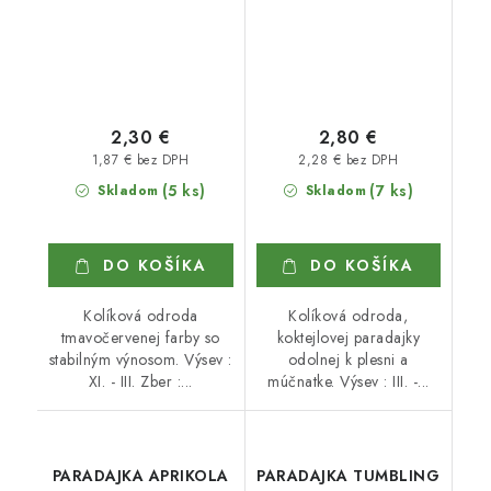
2,30 €
2,80 €
1,87 € bez DPH
2,28 € bez DPH
(5 ks)
(7 ks)
Skladom
Skladom
DO KOŠÍKA
DO KOŠÍKA
Kolíková odroda
Kolíková odroda,
tmavočervenej farby so
koktejlovej paradajky
stabilným výnosom. Výsev :
odolnej k plesni a
XI. - III. Zber :...
múčnatke. Výsev : III. -...
PARADAJKA APRIKOLA
PARADAJKA TUMBLING