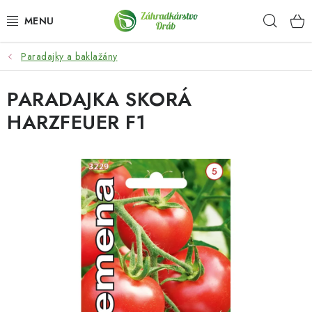
Prejsť
Hľad
na
obsah
Paradajky a baklažány
OKRASNÉ DREVINY
PARADAJKA SKORÁ
OLIVOVNÍKY, PALMY, CITRUSY
HARZFEUER F1
DROBNÉ OVOCIE
OVOCNÉ STROMY
KVETY A BYLINKY
SADIVÁ
ZÁHRADKÁRSKE POTREBY