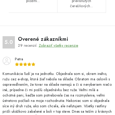
plodmi...
previsnutých
čerešňových...
Overené zákazníkmi
5.0
29
recenzií.
Zobraziť všetky recenzie
Petra
Komunikácia ľudí je na jednotku. Objednala som si, okrem iného,
ružu cez e-shop, ktorá žiaľ nebola na sklade. Obratom ma oslovili s
ospravedlnením, že tovar na sklade nemajú a či si nevyberiem niečo
iné, prípadne či mi pošlú objednávku bez ruže. Veľmi milá a
ochotná pani, keďže som potrebovala čas na rozmyslenie, veľmi
ústretovo počkali na moje rozhodnutie. Nakoniec som si objednala
síce iný druh ruže, ako som chcela, ale neľutujem. Všetky rastliny
prišli ukážkovo zabalené a boli v top stave. Dnes sa teším z krásnych