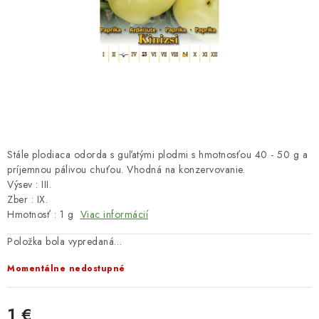
HNOJIVÁ
CHÉMIA
KVETINÁČE
DEKORÁCIE
PRIESADY ZELENINY
Stále plodiaca odorda s guľatými plodmi s hmotnosťou 40 - 50 g a
príjemnou pálivou chuťou. Vhodná na konzervovanie.
Výsev : III.
Kontakty
Obchodné podmienky
Zber : IX.
Podmienky ochrany osobných údajov
Hmotnosť : 1 g
Viac informácií
Položka bola vypredaná…
Momentálne nedostupné
1 €