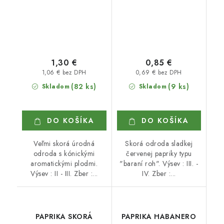
1,30 €
0,85 €
1,06 € bez DPH
0,69 € bez DPH
(82 ks)
(9 ks)
Skladom
Skladom
DO KOŠÍKA
DO KOŠÍKA
Veľmi skorá úrodná
Skorá odroda sladkej
odroda s kónickými
červenej papriky typu
aromatickými plodmi.
"baraní roh". Výsev : III. -
Výsev : II - III. Zber :...
IV. Zber :...
PAPRIKA SKORÁ
PAPRIKA HABANERO