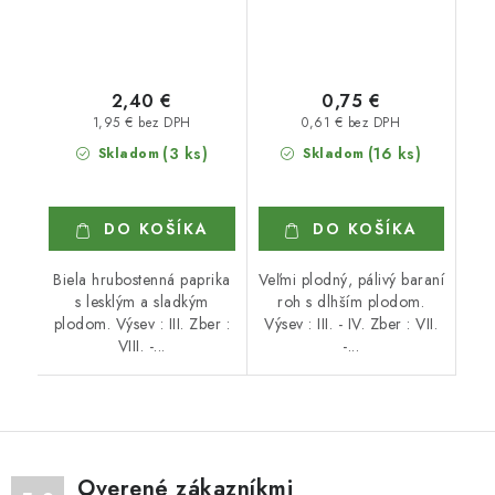
2,40 €
0,75 €
1,95 € bez DPH
0,61 € bez DPH
(3 ks)
(16 ks)
Skladom
Skladom
DO KOŠÍKA
DO KOŠÍKA
Biela hrubostenná paprika
Veľmi plodný, pálivý baraní
s lesklým a sladkým
roh s dlhším plodom.
plodom. Výsev : III. Zber :
Výsev : III. - IV. Zber : VII.
VIII. -...
-...
Overené zákazníkmi