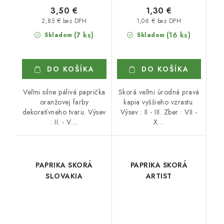
3,50 €
1,30 €
2,85 € bez DPH
1,06 € bez DPH
(7 ks)
(16 ks)
Skladom
Skladom
DO KOŠÍKA
DO KOŠÍKA
Veľmi silne pálivá paprička
Skorá veľmi úrodná pravá
oranžovej farby
kapia vyššieho vzrastu.
dekoratívneho tvaru. Výsev
Výsev : II - III. Zber : VII -
: II. - V....
X....
PAPRIKA SKORÁ
PAPRIKA SKORÁ
SLOVAKIA
ARTIST