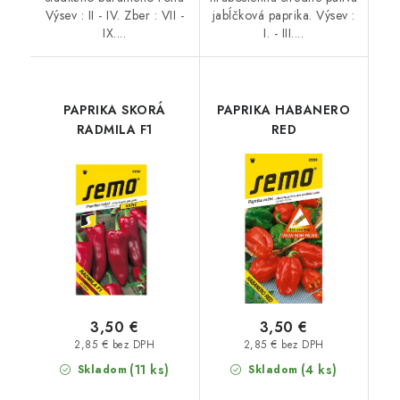
Výsev : II - IV. Zber : VII -
jabĺčková paprika. Výsev :
IX....
I. - III....
PAPRIKA SKORÁ
PAPRIKA HABANERO
RADMILA F1
RED
3,50 €
3,50 €
2,85 € bez DPH
2,85 € bez DPH
(11 ks)
(4 ks)
Skladom
Skladom