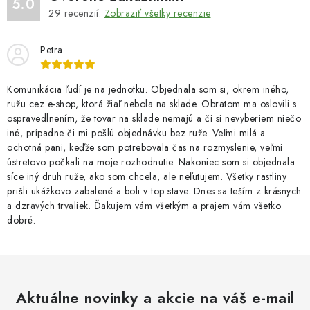
5.0
29
recenzií.
Zobraziť všetky recenzie
Petra
Komunikácia ľudí je na jednotku. Objednala som si, okrem iného,
ružu cez e-shop, ktorá žiaľ nebola na sklade. Obratom ma oslovili s
ospravedlnením, že tovar na sklade nemajú a či si nevyberiem niečo
iné, prípadne či mi pošlú objednávku bez ruže. Veľmi milá a
ochotná pani, keďže som potrebovala čas na rozmyslenie, veľmi
ústretovo počkali na moje rozhodnutie. Nakoniec som si objednala
síce iný druh ruže, ako som chcela, ale neľutujem. Všetky rastliny
prišli ukážkovo zabalené a boli v top stave. Dnes sa teším z krásnych
a dzravých trvaliek. Ďakujem vám všetkým a prajem vám všetko
dobré.
Aktuálne novinky a akcie na váš e-mail