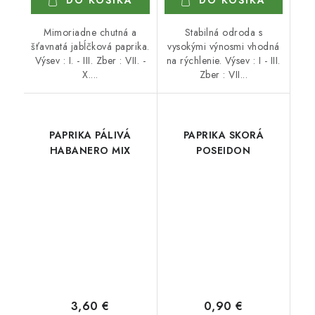
DO KOŠÍKA
DO KOŠÍKA
Mimoriadne chutná a
Stabilná odroda s
šťavnatá jabĺčková paprika.
vysokými výnosmi vhodná
Výsev : I. - III. Zber : VII. -
na rýchlenie. Výsev : I - III.
X....
Zber : VII...
PAPRIKA PÁLIVÁ
PAPRIKA SKORÁ
HABANERO MIX
POSEIDON
3,60 €
0,90 €