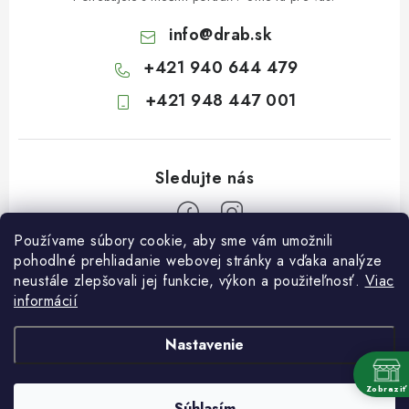
info
@
drab.sk
+421 940 644 479
+421 948 447 001
Používame súbory cookie, aby sme vám umožnili
Z
pohodlné prehliadanie webovej stránky a vďaka analýze
neustále zlepšovali jej funkcie, výkon a použiteľnosť.
Viac
á
informácií
Informácie pre vás
p
ä
Kontakty
Nastavenie
t
Obchodné podmienky
i
Zobraziť
Súhlasím