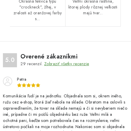
Okrasná tekvica typu
Veľmi okrasná rastlina,
"crockneck", žltej, v
ktorej plody rôznej veľkosti
zrelosti až oranžovej farby
majú tvar...
s...
Overené zákazníkmi
5.0
29
recenzií.
Zobraziť všetky recenzie
Petra
Komunikácia ľudí je na jednotku. Objednala som si, okrem iného,
ružu cez e-shop, ktorá žiaľ nebola na sklade. Obratom ma oslovili s
ospravedlnením, že tovar na sklade nemajú a či si nevyberiem niečo
iné, prípadne či mi pošlú objednávku bez ruže. Veľmi milá a
ochotná pani, keďže som potrebovala čas na rozmyslenie, veľmi
ústretovo počkali na moje rozhodnutie. Nakoniec som si objednala