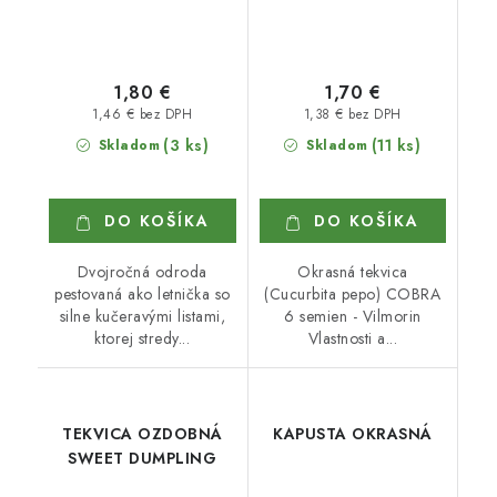
1,80 €
1,70 €
1,46 € bez DPH
1,38 € bez DPH
(3 ks)
(11 ks)
Skladom
Skladom
DO KOŠÍKA
DO KOŠÍKA
Dvojročná odroda
Okrasná tekvica
pestovaná ako letnička so
(Cucurbita pepo) COBRA
silne kučeravými listami,
6 semien - Vilmorin
ktorej stredy...
Vlastnosti a...
TEKVICA OZDOBNÁ
KAPUSTA OKRASNÁ
SWEET DUMPLING