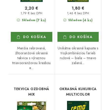
2,20 €
1,80 €
1,79 € bez DPH
1,46 € bez DPH
(7 ks)
(4 ks)
Skladom
Skladom
DO KOŠÍKA
DO KOŠÍKA
Menšia rebrovaná,
Unikátna okrasná kapusta s
žltooranžová okrasná
trojkombináciou farieb
tekvica s výraznou
ružová – biela – tmavo
tmavooranžovou kresbou
zelená...
a...
TEKVICA OZDOBNÁ
OKRASNÁ KUKURICA
MIX
MULTICOLOR