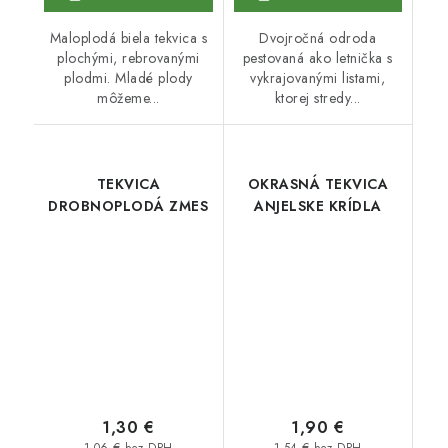
Maloplodá biela tekvica s
Dvojročná odroda
plochými, rebrovanými
pestovaná ako letnička s
plodmi. Mladé plody
vykrajovanými listami,
môžeme...
ktorej stredy...
TEKVICA
OKRASNÁ TEKVICA
DROBNOPLODÁ ZMES
ANJELSKE KRÍDLA
1,30 €
1,90 €
1,06 € bez DPH
1,54 € bez DPH