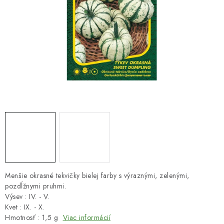
HNOJIVÁ
CHÉMIA
KVETINÁČE
DEKORÁCIE
PRIESADY ZELENINY
Kontakty
Obchodné podmienky
Podmienky ochrany osobných údajov
Menšie okrasné tekvičky bielej farby s výraznými, zelenými,
pozdĺžnymi pruhmi.
Výsev : IV. - V.
Kvet : IX. - X.
Hmotnosť : 1,5 g
Viac informácií