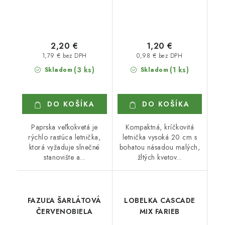
2,20 €
1,20 €
1,79 € bez DPH
0,98 € bez DPH
(3 ks)
(1 ks)
Skladom
Skladom
DO KOŠÍKA
DO KOŠÍKA
Paprska veľkokvetá je
Kompaktná, kríčkovitá
rýchlo rastúca letnička,
letnička vysoká 20 cm s
ktorá vyžaduje slnečné
bohatou násadou malých,
stanovište a...
žltých kvetov...
FAZUĽA ŠARLÁTOVÁ
LOBELKA CASCADE
ČERVENOBIELA
MIX FARIEB