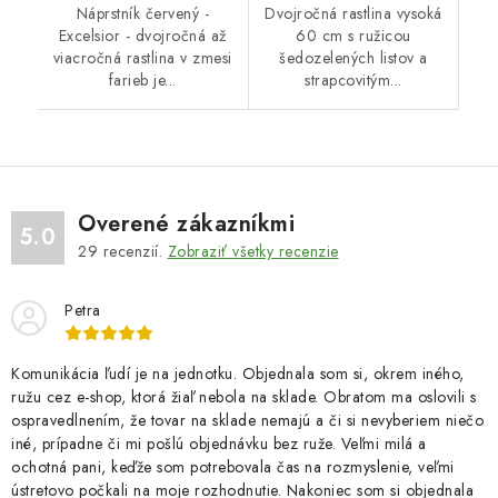
Náprstník červený -
Dvojročná rastlina vysoká
Excelsior - dvojročná až
60 cm s ružicou
viacročná rastlina v zmesi
šedozelených listov a
farieb je...
strapcovitým...
Overené zákazníkmi
5.0
29
recenzií.
Zobraziť všetky recenzie
Petra
Komunikácia ľudí je na jednotku. Objednala som si, okrem iného,
ružu cez e-shop, ktorá žiaľ nebola na sklade. Obratom ma oslovili s
ospravedlnením, že tovar na sklade nemajú a či si nevyberiem niečo
iné, prípadne či mi pošlú objednávku bez ruže. Veľmi milá a
ochotná pani, keďže som potrebovala čas na rozmyslenie, veľmi
ústretovo počkali na moje rozhodnutie. Nakoniec som si objednala