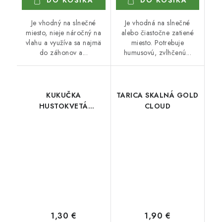
DO KOŠÍKA
DO KOŠÍKA
Je vhodný na slnečné
Je vhodná na slnečné
miesto, nieje náročný na
alebo čiastočne zatiené
vlahu a využíva sa najmä
miesto. Potrebuje
do záhonov a...
humusovú, zvlhčenú...
KUKUČKA
TARICA SKALNÁ GOLD
HUSTOKVETÁ
CLOUD
ČERVENÁ
1,30 €
1,90 €