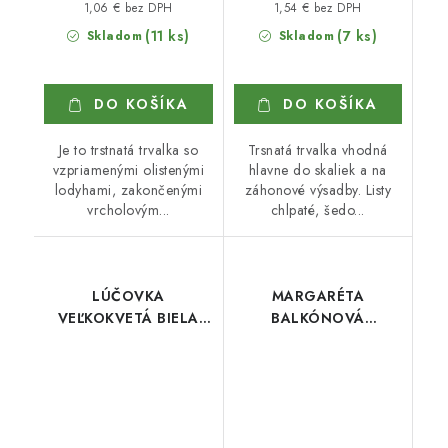
1,06 € bez DPH
1,54 € bez DPH
(11 ks)
(7 ks)
Skladom
Skladom
DO KOŠÍKA
DO KOŠÍKA
Je to trstnatá trvalka so
Trsnatá trvalka vhodná
vzpriamenými olistenými
hlavne do skaliek a na
lodyhami, zakončenými
záhonové výsadby. Listy
vrcholovým...
chlpaté, šedo...
LÚČOVKA
MARGARÉTA
VEĽKOKVETÁ BIELA
BALKÓNOVÁ
KRAJKA
ZLATOVLÁSKA