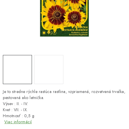
HNOJIVÁ
CHÉMIA
KVETINÁČE
DEKORÁCIE
PRIESADY ZELENINY
Kontakty
Obchodné podmienky
Podmienky ochrany osobných údajov
Je to stredne rýchle rastúca rastlina, vzpriamená, rozvetvená trvalka,
pestovaná ako letnička.
Výsev : II. - IV.
Kvet : VII. - IX.
Hmotnosť : 0,5 g
Viac informácií