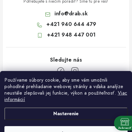
Potrebujete s niečím poradiť? Sme tu pre vás!
info
@
drab.sk
+421 940 644 479
+421 948 447 001
Používame súbory cookie, aby sme vám umožnili
Z
pohodlné prehliadanie webovej stránky a vďaka analýze
neustále zlepšovali jej funkcie, výkon a použiteľnosť.
Viac
á
informácií
Informácie pre vás
p
ä
Kontakty
Nastavenie
t
Obchodné podmienky
i
Zobraziť