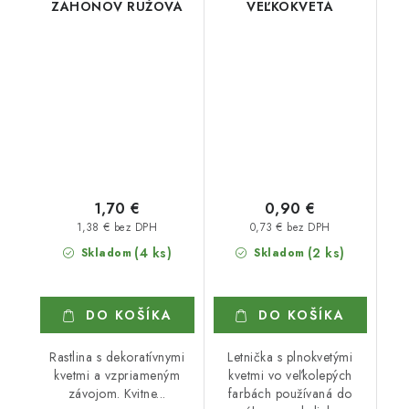
ZÁHONOV RUŽOVÁ
VEĽKOKVETÁ
1,70 €
0,90 €
1,38 € bez DPH
0,73 € bez DPH
(4 ks)
(2 ks)
Skladom
Skladom
DO KOŠÍKA
DO KOŠÍKA
Rastlina s dekoratívnymi
Letnička s plnokvetými
kvetmi a vzpriameným
kvetmi vo veľkolepých
závojom. Kvitne...
farbách používaná do