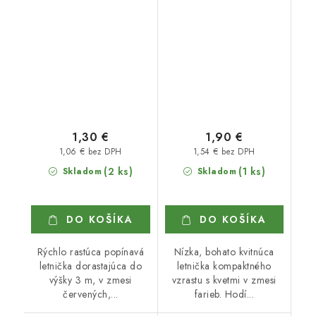
1,30 €
1,90 €
1,06 € bez DPH
1,54 € bez DPH
(2 ks)
(1 ks)
Skladom
Skladom
DO KOŠÍKA
DO KOŠÍKA
Rýchlo rastúca popínavá
Nízka, bohato kvitnúca
letnička dorastajúca do
letnička kompaktného
výšky 3 m, v zmesi
vzrastu s kvetmi v zmesi
červených,...
farieb. Hodí...