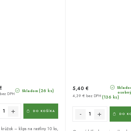
€
Sklado
5,40 €
(26 ks)
Skladom
osobný
 bez DPH
4,39 € bez DPH
(136 ks)
DO KOŠÍKA
DO K
 krúžok – klips na rastliny 10 ks,