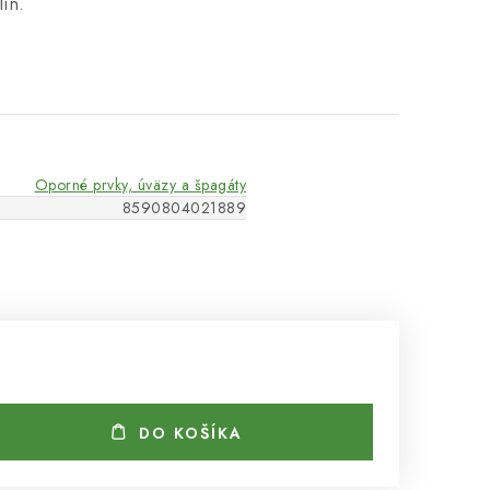
lín.
Oporné prvky, úväzy a špagáty
8590804021889
DO KOŠÍKA