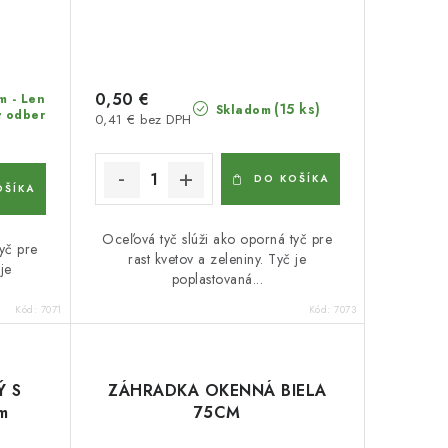
0,50 €
m - Len
(15 ks)
Skladom
 odber
0,41 € bez DPH
DO KOŠÍKA
OŠÍKA
Oceľová tyč slúži ako oporná tyč pre
yč pre
rast kvetov a zeleniny. Tyč je
je
poplastovaná...
Kód:
7071
Kód:
7073
Ý S
ZÁHRADKA OKENNÁ BIELA
m
75CM