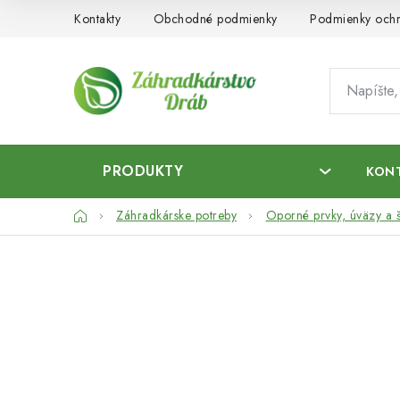
Prejsť
Kontakty
Obchodné podmienky
Podmienky ochr
na
obsah
PRODUKTY
KON
Domov
Záhradkárske potreby
Oporné prvky, úväzy a 