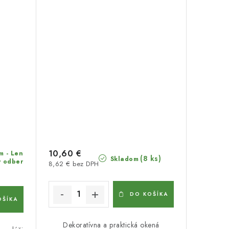
10,60 €
m - Len
(8 ks)
Skladom
 odber
8,62 € bez DPH
DO KOŠÍKA
OŠÍKA
Dekoratívna a praktická okená