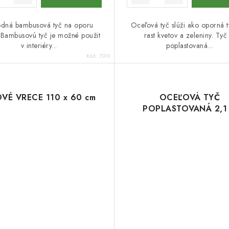
odná bambusová tyč na oporu
Oceľová tyč slúži ako oporná t
n. Bambusovú tyč je možné použit
rast kvetov a zeleniny. Tyč 
v interiéry...
poplastovaná...
Kód:
7019
OVÉ VRECE 110 x 60 cm
OCEĽOVÁ TYČ
POPLASTOVANÁ 2,1