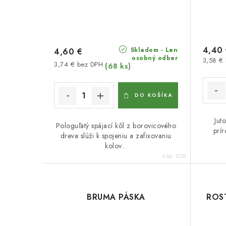
4,40
Skladom - Len
4,60 €
osobný odber
3,58 €
3,74 € bez DPH
(68 ks)
DO KOŠÍKA
Jut
Pologuľatý spájací kôl z borovicového
prí
dreva slúži k spojeniu a zafixovaniu
kolov...
Kód:
2125
BRUMA PÁSKA
ROS