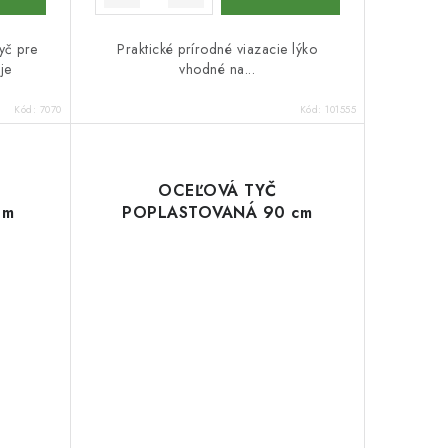
yč pre
Praktické prírodné viazacie lýko
je
vhodné na...
Kód:
7070
Kód:
101555
OCEĽOVÁ TYČ
 m
POPLASTOVANÁ 90 cm