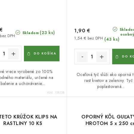
 €
Sklado
1,90 €
(23 ks)
Skladom
osobný
 bez DPH
1,54 € bez DPH
(43 ks)
DO KOŠÍKA
DO K
ové vrece vyrobené zo 100%
Oceľová tyč slúži ako oporná t
rodného materiálu, určené na
rast kvetov a zeleniny. Tyč 
balenie a uchovávanie...
poplastovaná...
Kód:
108238
TETO KRÚŽOK KLIPS NA
OPORNÝ KÔL GUĽAT
RASTLINY 10 KS
HROTOM 5 x 250 c