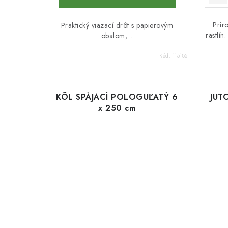
Prír
Praktický viazací drôt s papierovým
rastlí
obalom,...
Kód:
115185
KÔL SPÁJACÍ POLOGUĽATÝ 6
JUT
x 250 cm