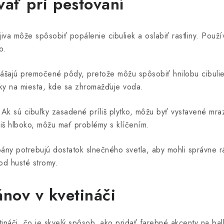
ať pri pestovaní
jiva môže spôsobiť popálenie cibuliek a oslabiť rastliny. Použ
o.
ášajú premočené pôdy, pretože môžu spôsobiť hnilobu cibuli
ľky na miesta, kde sa zhromažďuje voda.
Ak sú cibuľky zasadené príliš plytko, môžu byť vystavené mra
iš hlboko, môžu mať problémy s klíčením.
ány potrebujú dostatok slnečného svetla, aby mohli správne rás
od husté stromy.
ánov v kvetináči
tináči, čo je skvelý spôsob, ako pridať farebné akcenty na bal