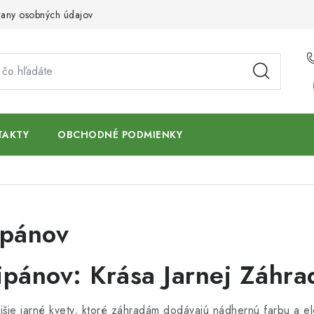
any osobných údajov
TAKTY
OBCHODNÉ PODMIENKY
ipánov
ipánov: Krása Jarnej Záhra
jšie jarné kvety, ktoré záhradám dodávajú nádhernú farbu a el