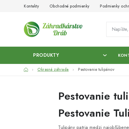
Prejsť
Kontakty
Obchodné podmienky
Podmienky ochr
na
obsah
PRODUKTY
KON
Domov
Okrasná záhrada
Pestovanie tulipánov
Pestovanie tul
Pestovanie Tul
Tulipány patria medzi najobľúbene