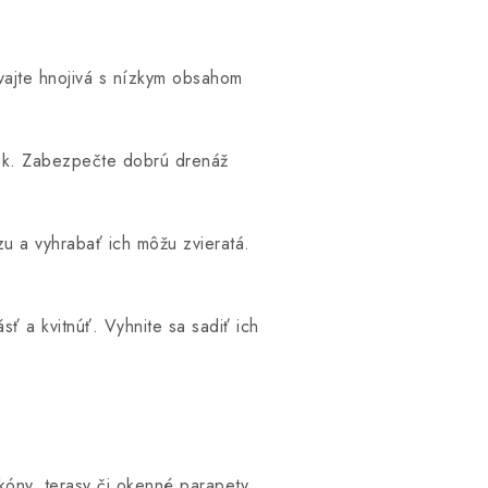
ívajte hnojivá s nízkym obsahom
ek. Zabezpečte dobrú drenáž
zu a vyhrabať ich môžu zvieratá.
ť a kvitnúť. Vyhnite sa sadiť ich
kóny, terasy či okenné parapety.