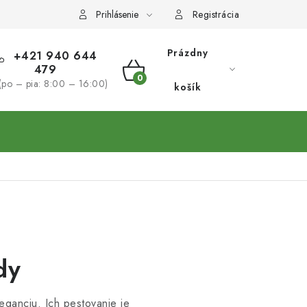
Prihlásenie
Registrácia
Prázdny
+421 940 644
479
NÁKUPNÝ
(po – pia: 8:00 – 16:00)
košík
KOŠÍK
dy
eganciu. Ich pestovanie je