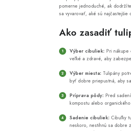
pomerne jednoduché, ak dodržíte 
sa vyvarovať, aké sú najčastejšie
Ako zasadiť tul
Výber cibuliek:
Pri nákupe c
veľké a zdravé, aby zabezpeči
Výber miesta:
Tulipány potr
byť dobre priepustná, aby sa 
Príprava pôdy:
Pred sadením
kompostu alebo organického h
Sadenie cibuliek:
Cibuľky t
neskoro, nestihnú sa dobre z