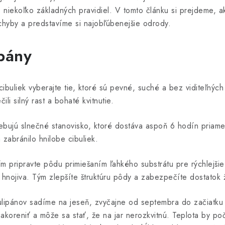
niekoľko základných pravidiel. V tomto článku si prejdeme, a
 chyby a predstavíme si najobľúbenejšie odrody.
ipány
ibuliek vyberajte tie, ktoré sú pevné, suché a bez viditeľných
li silný rast a bohaté kvitnutie.
ebujú slnečné stanovisko, ktoré dostáva aspoň 6 hodín priam
zabránilo hnilobe cibuliek.
 pripravte pôdu primiešaním ľahkého substrátu pre rýchlejšie
nojiva. Tým zlepšíte štruktúru pôdy a zabezpečíte dostatok ži
ulipánov sadíme na jeseň, zvyčajne od septembra do začiatk
akoreniť a môže sa stať, že na jar nerozkvitnú. Teplota by p