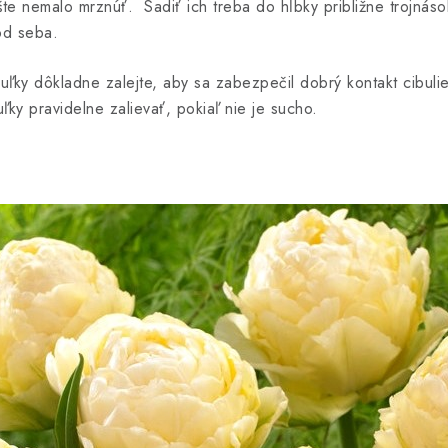
ešte nemalo mrznúť.
Sadiť ich treba do hĺbky približne trojnáso
od seba.
ľky dôkladne zalejte, aby sa zabezpečil dobrý kontakt cibuli
uľky pravidelne zalievať, pokiaľ nie je sucho.