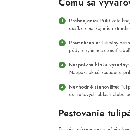
Čomu sa vyvarov
Prehnojenie:
Príliš veľa hno
dusíka a aplikujte ich striedm
Premokrenie:
Tulipány nezn
pôdy a vyhnite sa sadiť cibu
Nesprávna hĺbka výsadby:
Naopak, ak sú zasadené príl
Nevhodné stanovište:
Tulip
do tieňových oblastí alebo p
Pestovanie tulip
Tulipány môžete pestovať aj v kve