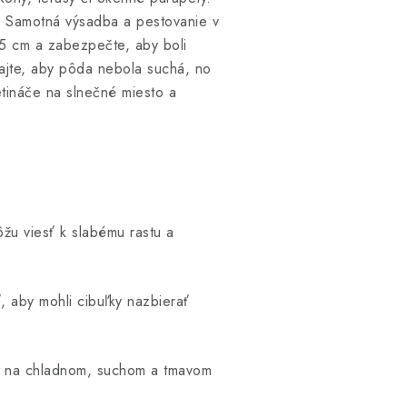
. Samotná výsadba a pestovanie v
15 cm a zabezpečte, aby boli
vajte, aby pôda nebola suchá, no
etináče na slnečné miesto a
u viesť k slabému rastu a
, aby mohli cibuľky nazbierať
ch na chladnom, suchom a tmavom