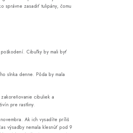
ko správne zasadiť tulipány, čomu
 poškodení. Cibuľky by mali byť
eho slnka denne. Pôda by mala
 zakoreňovanie cibuliek a
vín pre rastliny.
u novembra.
Ak ich vysadíte príliš
očas výsadby nemala klesnúť pod 9