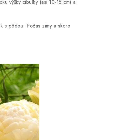
bku výšky cibuľky (asi 10-15 cm) a
ek s pôdou. Počas zimy a skoro