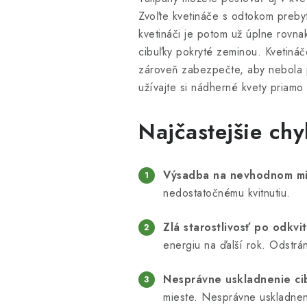
Zvoľte kvetináče s odtokom preby
kvetináči je potom už úplne rovna
cibuľky pokryté zeminou. Kvetináč
zároveň zabezpečte, aby nebola pr
užívajte si nádherné kvety priamo
Najčastejšie chy
Výsadba na nevhodnom mi
nedostatočnému kvitnutiu.
Zlá starostlivosť po odkvit
energiu na ďalší rok. Odstráne
Nesprávne uskladnenie cib
mieste. Nesprávne uskladnen