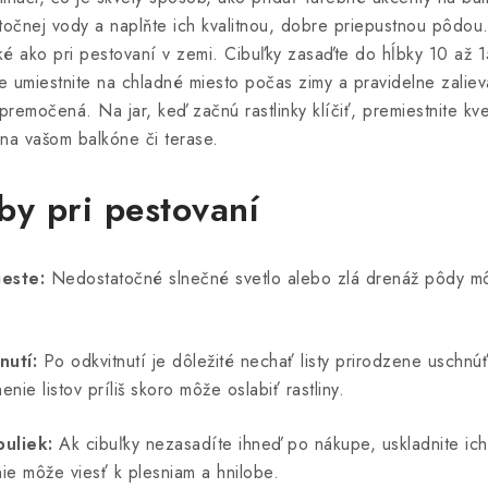
točnej vody a naplňte ich kvalitnou, dobre priepustnou pôdou
ké ako pri pestovaní v zemi. Cibuľky zasaďte do hĺbky 10 až 
e umiestnite na chladné miesto počas zimy a pravidelne zalie
emočená. Na jar, keď začnú rastlinky klíčiť, premiestnite kv
 na vašom balkóne či terase.
by pri pestovaní
este:
Nedostatočné slnečné svetlo alebo zlá drenáž pôdy môž
nutí:
Po odkvitnutí je dôležité nechať listy prirodzene uschnúť
nie listov príliš skoro môže oslabiť rastliny.
uliek:
Ak cibuľky nezasadíte ihneď po nákupe, uskladnite i
ie môže viesť k plesniam a hnilobe.