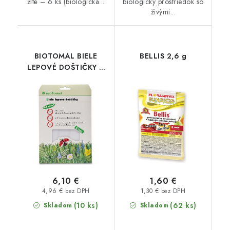
žlté – 6 ks (biologická...
biologický prostriedok so
živými...
BIOTOMAL BIELE
BELLIS 2,6 g
LEPOVÉ DOŠTIČKY 6
ks
6,10 €
1,60 €
4,96 € bez DPH
1,30 € bez DPH
(10 ks)
(62 ks)
Skladom
Skladom