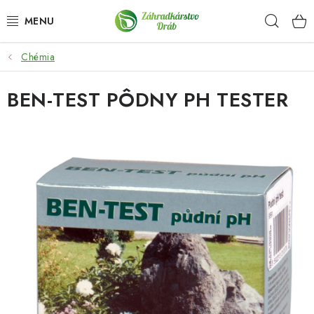
Prejsť
Hľad
na
obsah
Chémia
OKRASNÉ DREVINY
BEN-TEST PÔDNY PH TESTER
OLIVOVNÍKY, PALMY, CITRUSY
DROBNÉ OVOCIE
OVOCNÉ STROMY
KVETY A BYLINKY
SADIVÁ
ZÁHRADKÁRSKE POTREBY