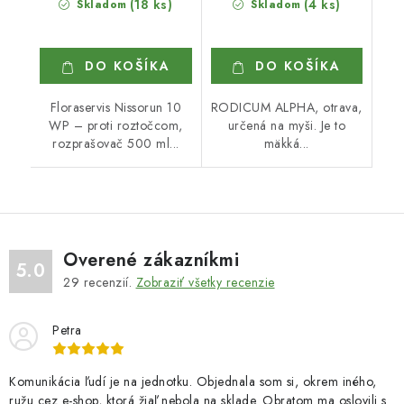
(18 ks)
(4 ks)
Skladom
Skladom
DO KOŠÍKA
DO KOŠÍKA
Floraservis Nissorun 10
RODICUM ALPHA, otrava,
WP – proti roztočcom,
určená na myši. Je to
rozprašovač 500 ml...
mäkká...
Overené zákazníkmi
5.0
29
recenzií.
Zobraziť všetky recenzie
Petra
Komunikácia ľudí je na jednotku. Objednala som si, okrem iného,
ružu cez e-shop, ktorá žiaľ nebola na sklade. Obratom ma oslovili s