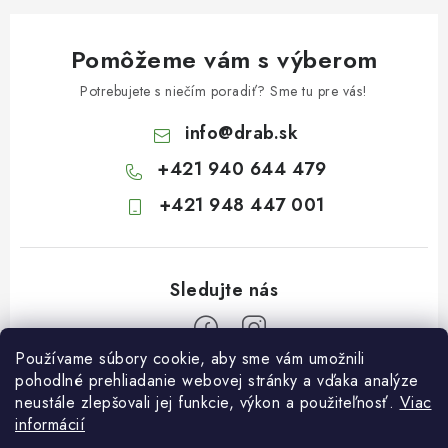
Pomôžeme vám s výberom
Potrebujete s niečím poradiť? Sme tu pre vás!
info
@
drab.sk
+421 940 644 479
+421 948 447 001
Používame súbory cookie, aby sme vám umožnili
Z
pohodlné prehliadanie webovej stránky a vďaka analýze
neustále zlepšovali jej funkcie, výkon a použiteľnosť.
Viac
á
informácií
Informácie pre vás
p