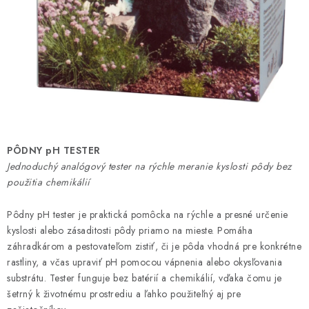
HNOJIVÁ
CHÉMIA
KVETINÁČE
DEKORÁCIE
PRIESADY ZELENINY
PÔDNY pH TESTER
Jednoduchý analógový tester na rýchle meranie kyslosti pôdy bez
použitia chemikálií
Kontakty
Obchodné podmienky
Podmienky ochrany osobných údajov
Pôdny pH tester je praktická pomôcka na rýchle a presné určenie
kyslosti alebo zásaditosti pôdy priamo na mieste. Pomáha
záhradkárom a pestovateľom zistiť, či je pôda vhodná pre konkrétne
rastliny, a včas upraviť pH pomocou vápnenia alebo okysľovania
substrátu. Tester funguje bez batérií a chemikálií, vďaka čomu je
šetrný k životnému prostrediu a ľahko použiteľný aj pre