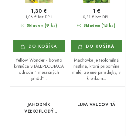
1,30 €
1 €
1,06 € bez DPH
0,81 € bez DPH
(9 ks)
(15 ks)
Skladom
Skladom
DO KOŠÍKA
DO KOŠÍKA
Yellow Wonder - bohato
Machovka je teplomilná
kvitnúca STÁLEPLODIACA
rastlina, ktorá pripomína
odroda " mesačných
malé, zelené paradajky, v
jahôd"...
krehkom...
JAHODNÍK
LUFA VALCOVITÁ
VEĽKOPLODÝ
DELICIAN