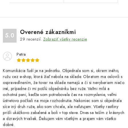
Overené zákazníkmi
5.0
29
recenzií.
Zobraziť všetky recenzie
Petra
Komunikácia ľudí je na jednotku. Objednala som si, okrem iného,
ružu cez e-shop, ktorá žiaľ nebola na sklade. Obratom ma oslovili s
ospravedlnením, že tovar na sklade nemajú a či si nevyberiem niečo
iné, prípadne či mi pošlú objednávku bez ruže. Veľmi milá a
ochotná pani, keďže som potrebovala čas na rozmyslenie, veľmi
ústretovo počkali na moje rozhodnutie. Nakoniec som si objednala
síce iný druh ruže, ako som chcela, ale neľutujem. Všetky rastliny
prišli ukážkovo zabalené a boli v top stave. Dnes sa teším z krásnych
a dzravých trvaliek. Ďakujem vám všetkým a prajem vám všetko
dobré.