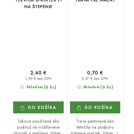
NA ŠTEPENIE
2,40 €
0,70 €
1,95 € bez DPH
0,57 € bez DPH
(6 ks)
(6 ks)
Skladom
Skladom
DO KOŠÍKA
DO KOŠÍKA
Tekvica používaná ako
Tráva pestovaná ako
podnož na vrúbľovanie
letnička na podporu
uhoriek a melónov. Výsev :
trávenia mačiek. Výsev : I.