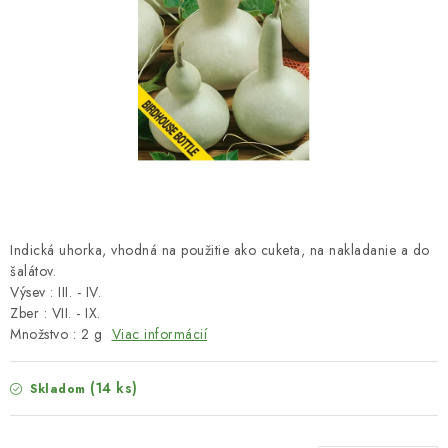
HNOJIVÁ
CHÉMIA
KVETINÁČE
DEKORÁCIE
PRIESADY ZELENINY
Indická uhorka, vhodná na použitie ako cuketa, na nakladanie a do
Kontakty
Obchodné podmienky
šalátov.
Výsev : III. - IV.
Podmienky ochrany osobných údajov
Zber : VII. - IX.
Množstvo : 2 g
Viac informácií
(14 ks)
Skladom