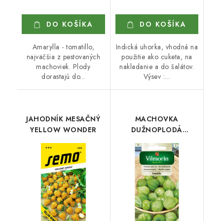
DO KOŠÍKA
DO KOŠÍKA
Amarylla - tomatillo,
Indická uhorka, vhodná na
najväčšia z pestovaných
použitie ako cuketa, na
machoviek. Plody
nakladanie a do šalátov.
dorastajú do...
Výsev :...
JAHODNÍK MESAČNÝ
MACHOVKA
YELLOW WONDER
DUŽNOPLODÁ
TOMATILLO