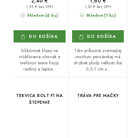
2,40 €
1,60 €
1,95 € bez DPH
1,30 € bez DPH
(6 ks)
(1 ks)
Skladom
Skladom
DO KOŠÍKA
DO KOŠÍKA
Silikónové klipsy na
Táto príbuzná známejšej
vrúbľovanie uhoriek a
mochyni peruánskej má
melónov tesne fixujú
drobné plody veľkosti iba
rastliny a lepšie...
0,5-1 cm s...
TEKVICA BOLT F1 NA
TRÁVA PRE MAČKY
ŠTEPENIE