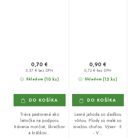
0,70 €
0,90 €
0,57 € bez DPH
0,73 € bez DPH
(10 ks)
(15 ks)
Skladom
Skladom
DO KOŠÍKA
DO KOŠÍKA
Tráva pestovaná ako
Lesná jahoda so sladkou
letnička na podporu
vôňou. Plody sú malé so
trávenia morčiat, škrečkov
sviežou chuťou. Výsev : II.
a králikov....
- V....