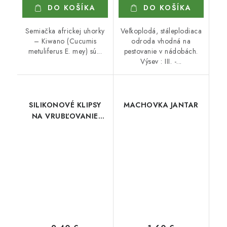
DO KOŠÍKA
DO KOŠÍKA
Semiačka africkej uhorky
Veľkoplodá, stáleplodiaca
– Kiwano (Cucumis
odroda vhodná na
metuliferus E. mey) sú...
pestovanie v nádobách.
Výsev : III. -...
SILIKONOVÉ KLIPSY
MACHOVKA JANTAR
NA VRUBĽOVANIE
UHORIEK A MELÓNOV