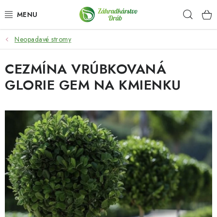
Prejsť
Hľad
na
obsah
Neopadavé stromy
OKRASNÉ DREVINY
CEZMÍNA VRÚBKOVANÁ
OLIVOVNÍKY, PALMY, CITRUSY
GLORIE GEM NA KMIENKU
DROBNÉ OVOCIE
OVOCNÉ STROMY
KVETY A BYLINKY
SADIVÁ
ZÁHRADKÁRSKE POTREBY