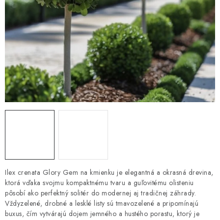
HNOJIVÁ
CHÉMIA
KVETINÁČE
DEKORÁCIE
PRIESADY ZELENINY
Kontakty
Obchodné podmienky
Podmienky ochrany osobných údajov
Ilex crenata Glory Gem na kmienku je elegantná a okrasná drevina,
ktorá vďaka svojmu kompaktnému tvaru a guľovitému olisteniu
pôsobí ako perfektný solitér do modernej aj tradičnej záhrady.
Vždyzelené, drobné a lesklé listy sú tmavozelené a pripomínajú
buxus, čím vytvárajú dojem jemného a hustého porastu, ktorý je