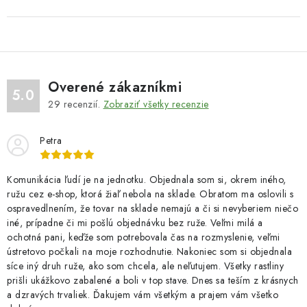
Overené zákazníkmi
5.0
29
recenzií.
Zobraziť všetky recenzie
Petra
Komunikácia ľudí je na jednotku. Objednala som si, okrem iného,
ružu cez e-shop, ktorá žiaľ nebola na sklade. Obratom ma oslovili s
ospravedlnením, že tovar na sklade nemajú a či si nevyberiem niečo
iné, prípadne či mi pošlú objednávku bez ruže. Veľmi milá a
ochotná pani, keďže som potrebovala čas na rozmyslenie, veľmi
ústretovo počkali na moje rozhodnutie. Nakoniec som si objednala
síce iný druh ruže, ako som chcela, ale neľutujem. Všetky rastliny
prišli ukážkovo zabalené a boli v top stave. Dnes sa teším z krásnych
a dzravých trvaliek. Ďakujem vám všetkým a prajem vám všetko