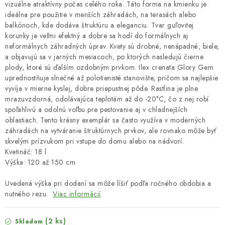
vizuálne atraktívny počas celého roka. Táto forma na kmienku je
ideálna pre použitie v menších záhradách, na terasách alebo
balkónoch, kde dodáva štruktúru a eleganciu. Tvar guľovitej
korunky je veľmi efektný a dobre sa hodí do formálnych aj
neformálnych záhradných úprav. Kvety sú drobné, nenápadné, biele,
a objavujú sa v jarných mesiacoch, po ktorých nasledujú čierne
plody, ktoré sú ďalším ozdobným prvkom. Ilex crenata Glory Gem
uprednostňuje slnečné až polotienisté stanovište, pričom sa najlepšie
vyvíja v mierne kyslej, dobre priepustnej pôde. Rastlina je plne
mrazuvzdorná, odolávajúca teplotám až do -20°C, čo z nej robí
spoľahlivú a odolnú voľbu pre pestovanie aj v chladnejších
oblastiach. Tento krásny exemplár sa často využíva v moderných
záhradách na vytváranie štruktúrnych prvkov, ale rovnako môže byť
skvelým prízvukom pri vstupe do domu alebo na nádvorí.
Kvetináč: 18 l
Výška: 120 až 150 cm
Uvedená výška pri dodaní sa môže líšiť podľa ročného obdobia a
nutného rezu.
Viac informácií
(2 ks)
Skladom