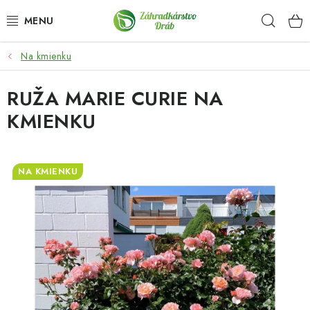
Prejsť
Hľad
na
obsah
Na kmienku
OKRASNÉ DREVINY
RUŽA MARIE CURIE NA
OLIVOVNÍKY, PALMY, CITRUSY
KMIENKU
DROBNÉ OVOCIE
OVOCNÉ STROMY
NA KMIENKU
KVETY A BYLINKY
SADIVÁ
ZÁHRADKÁRSKE POTREBY