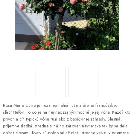
HNOJIVÁ
CHÉMIA
KVETINÁČE
DEKORÁCIE
PRIESADY ZELENINY
Kontakty
Obchodné podmienky
Podmienky ochrany osobných údajov
Rosa Marie Curie je nezameniteľná ruža z dielne francúzskych
šľachtiteľov. To čo je na nej naozaj výnimočné je jej vôňa. Každý kto
privonia cíti typickú vôňu ruží ako z babičkinej záhrady. Slastná,
príjemne sladká, stredne silná no zároveň nevtieravá tak by sa dala
opísať slovami. Kvety sú poloplné až plné, stredne veľké, v priemere