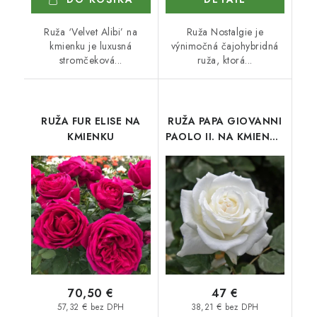
Ruža ‘Velvet Alibi’ na
Ruža Nostalgie je
kmienku je luxusná
výnimočná čajohybridná
stromčeková...
ruža, ktorá...
RUŽA FUR ELISE NA
RUŽA PAPA GIOVANNI
KMIENKU
PAOLO II. NA KMIENKU
80 cm
70,50 €
47 €
57,32 € bez DPH
38,21 € bez DPH