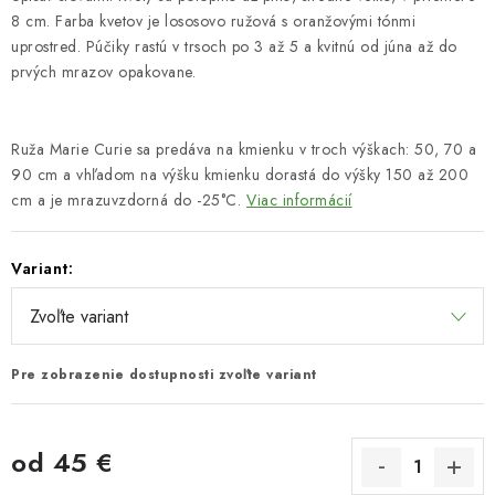
8 cm. Farba kvetov je lososovo ružová s oranžovými tónmi
uprostred. Púčiky rastú v trsoch po 3 až 5 a kvitnú od júna až do
prvých mrazov opakovane.
Ruža Marie Curie sa predáva na kmienku v troch výškach: 50, 70 a
90 cm a vhľadom na výšku kmienku dorastá do výšky 150 až 200
cm a je mrazuvzdorná do -25°C.
Viac informácií
Variant:
Pre zobrazenie dostupnosti zvoľte variant
od
45 €
Jednotková cena: