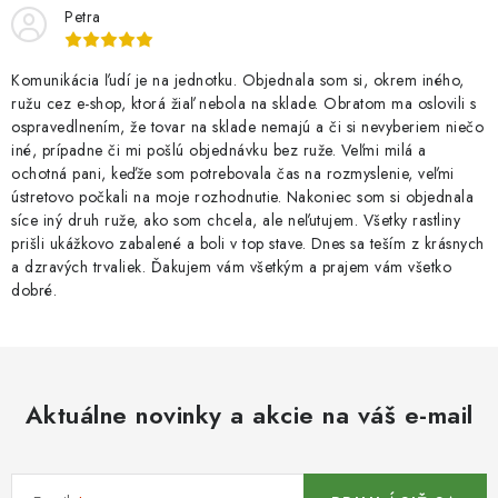
Petra
Komunikácia ľudí je na jednotku. Objednala som si, okrem iného,
ružu cez e-shop, ktorá žiaľ nebola na sklade. Obratom ma oslovili s
ospravedlnením, že tovar na sklade nemajú a či si nevyberiem niečo
iné, prípadne či mi pošlú objednávku bez ruže. Veľmi milá a
ochotná pani, keďže som potrebovala čas na rozmyslenie, veľmi
ústretovo počkali na moje rozhodnutie. Nakoniec som si objednala
síce iný druh ruže, ako som chcela, ale neľutujem. Všetky rastliny
prišli ukážkovo zabalené a boli v top stave. Dnes sa teším z krásnych
a dzravých trvaliek. Ďakujem vám všetkým a prajem vám všetko
dobré.
Aktuálne novinky a akcie na váš e-mail