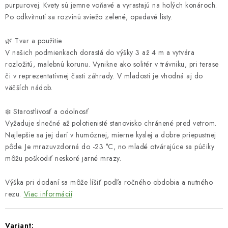
purpurovej. Kvety sú jemne voňavé a vyrastajú na holých konároch.
Po odkvitnutí sa rozvinú sviežo zelené, opadavé listy.
🌿 Tvar a použitie
V našich podmienkach dorastá do výšky 3 až 4 m a vytvára
rozložitú, malebnú korunu. Vynikne ako solitér v trávniku, pri terase
či v reprezentatívnej časti záhrady. V mladosti je vhodná aj do
väčších nádob.
❄️ Starostlivosť a odolnosť
Vyžaduje slnečné až polotienisté stanovisko chránené pred vetrom.
Najlepšie sa jej darí v humóznej, mierne kyslej a dobre priepustnej
pôde. Je mrazuvzdorná do -23 °C, no mladé otvárajúce sa púčiky
môžu poškodiť neskoré jarné mrazy.
Výška pri dodaní sa môže líšiť podľa ročného obdobia a nutného
rezu.
Viac informácií
Variant: