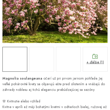
HNOJIVÁ
CHÉMIA
KVETINÁČE
DEKORÁCIE
PRIESADY ZELENINY
+ ďalšie (1)
Kontakty
Obchodné podmienky
Podmienky ochrany osobných údajov
Magnolia soulangeana
očarí už pri prvom jarnom pohľade. Jej
veľké pohárovité kvety sa objavujú ešte pred olistením a vnášajú do
záhrady noblesu aj tichú eleganciu prebúdzajúcej sa sezóny.
🌸 Kvitnutie alebo vzhľad
Kvitne v apríli až máji bohatými kvetmi v odtieňoch bielej, ružovej až