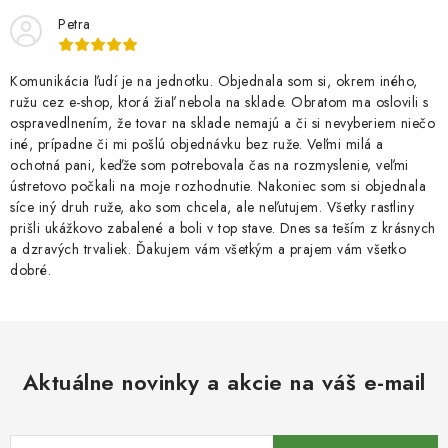
Petra
Komunikácia ľudí je na jednotku. Objednala som si, okrem iného,
ružu cez e-shop, ktorá žiaľ nebola na sklade. Obratom ma oslovili s
ospravedlnením, že tovar na sklade nemajú a či si nevyberiem niečo
iné, prípadne či mi pošlú objednávku bez ruže. Veľmi milá a
ochotná pani, keďže som potrebovala čas na rozmyslenie, veľmi
ústretovo počkali na moje rozhodnutie. Nakoniec som si objednala
síce iný druh ruže, ako som chcela, ale neľutujem. Všetky rastliny
prišli ukážkovo zabalené a boli v top stave. Dnes sa teším z krásnych
a dzravých trvaliek. Ďakujem vám všetkým a prajem vám všetko
dobré.
Aktuálne novinky a akcie na váš e-mail