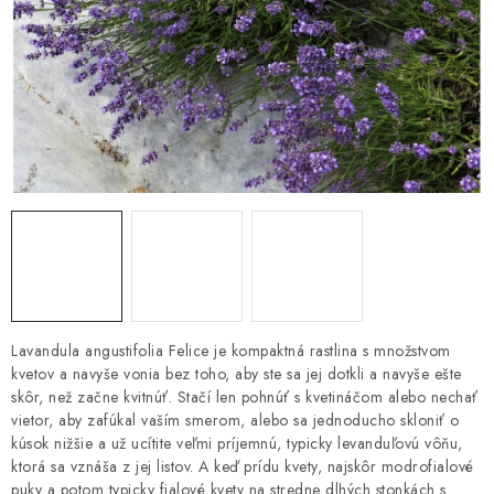
HNOJIVÁ
CHÉMIA
KVETINÁČE
DEKORÁCIE
PRIESADY ZELENINY
Kontakty
Obchodné podmienky
Podmienky ochrany osobných údajov
Lavandula angustifolia Felice je kompaktná rastlina s množstvom
kvetov a navyše vonia bez toho, aby ste sa jej dotkli a navyše ešte
skôr, než začne kvitnúť. Stačí len pohnúť s kvetináčom alebo nechať
vietor, aby zafúkal vaším smerom, alebo sa jednoducho skloniť o
kúsok nižšie a už ucítite veľmi príjemnú, typicky levanduľovú vôňu,
ktorá sa vznáša z jej listov. A keď prídu kvety, najskôr modrofialové
puky a potom typicky fialové kvety na stredne dlhých stonkách s