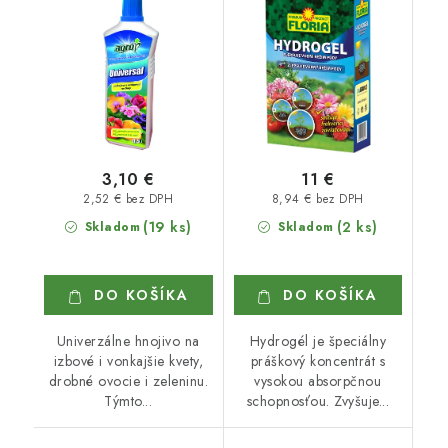
3,10 €
11 €
2,52 € bez DPH
8,94 € bez DPH
(19 ks)
(2 ks)
Skladom
Skladom
DO KOŠÍKA
DO KOŠÍKA
Univerzálne hnojivo na
Hydrogél je špeciálny
izbové i vonkajšie kvety,
práškový koncentrát s
drobné ovocie i zeleninu.
vysokou absorpčnou
Týmto...
schopnosťou. Zvyšuje...