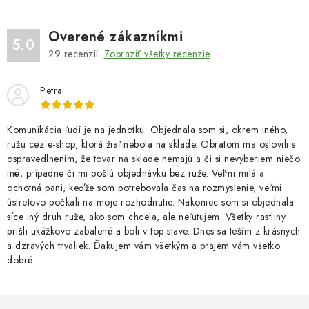
Overené zákazníkmi
5.0
29
recenzií.
Zobraziť všetky recenzie
Petra
Komunikácia ľudí je na jednotku. Objednala som si, okrem iného,
ružu cez e-shop, ktorá žiaľ nebola na sklade. Obratom ma oslovili s
ospravedlnením, že tovar na sklade nemajú a či si nevyberiem niečo
iné, prípadne či mi pošlú objednávku bez ruže. Veľmi milá a
ochotná pani, keďže som potrebovala čas na rozmyslenie, veľmi
ústretovo počkali na moje rozhodnutie. Nakoniec som si objednala
síce iný druh ruže, ako som chcela, ale neľutujem. Všetky rastliny
prišli ukážkovo zabalené a boli v top stave. Dnes sa teším z krásnych
a dzravých trvaliek. Ďakujem vám všetkým a prajem vám všetko
dobré.