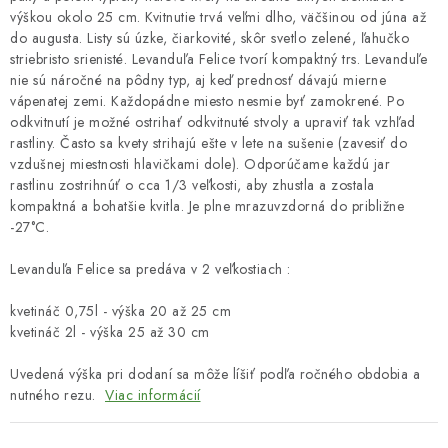
výškou okolo 25 cm. Kvitnutie trvá veľmi dlho, väčšinou od júna až
do augusta. Listy sú úzke, čiarkovité, skôr svetlo zelené, ľahučko
striebristo srienisté. Levanduľa Felice tvorí kompaktný trs. Levanduľe
nie sú náročné na pôdny typ, aj keď prednosť dávajú mierne
vápenatej zemi. Každopádne miesto nesmie byť zamokrené. Po
odkvitnutí je možné ostrihať odkvitnuté stvoly a upraviť tak vzhľad
rastliny. Často sa kvety strihajú ešte v lete na sušenie (zavesiť do
vzdušnej miestnosti hlavičkami dole). Odporúčame každú jar
rastlinu zostrihnúť o cca 1/3 veľkosti, aby zhustla a zostala
kompaktná a bohatšie kvitla. Je plne mrazuvzdorná do približne
-27°C.
Levanduľa Felice sa predáva v 2 veľkostiach :
kvetináč 0,75l - výška 20 až 25 cm
kvetináč 2l - výška 25 až 30 cm
Uvedená výška pri dodaní sa môže líšiť podľa ročného obdobia a
nutného rezu.
Viac informácií