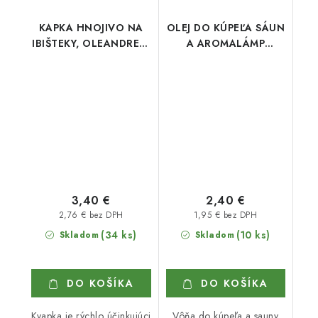
KAPKA HNOJIVO NA
OLEJ DO KÚPEĽA SÁUN
IBIŠTEKY, OLEANDRE A
A AROMALÁMP
DURMANY 500
LEVANDUĽA
3,40 €
2,40 €
2,76 € bez DPH
1,95 € bez DPH
(34 ks)
(10 ks)
Skladom
Skladom
DO KOŠÍKA
DO KOŠÍKA
Kvapka je rýchlo účinkujúci
Vôňa do kúpeľa a sauny