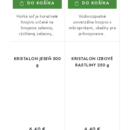
DO KOŠÍKA
DO KOŠÍKA
Horká soľ je horečnaté
Vodorozpustné
hnojivo určené na
univerzálne hnojivo s
hnojenie zeleniny,
mikroprvkami, ideálny pre
rýchlenej zeleniny,...
prihnojovanie...
KRISTALON JESEŇ 500
KRISTALON IZBOVÉ
g
RASTLINY 250 g
6,40 €
4,40 €