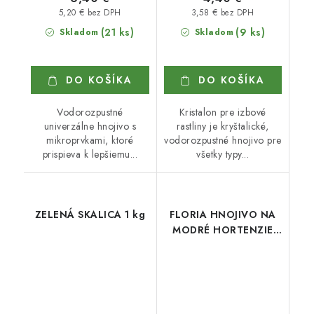
5,20 € bez DPH
3,58 € bez DPH
(21 ks)
(9 ks)
Skladom
Skladom
DO KOŠÍKA
DO KOŠÍKA
Vodorozpustné
Kristalon pre izbové
univerzálne hnojivo s
rastliny je kryštalické,
mikroprvkami, ktoré
vodorozpustné hnojivo pre
prispieva k lepšiemu...
všetky typy...
ZELENÁ SKALICA 1 kg
FLORIA HNOJIVO NA
MODRÉ HORTENZIE
350 g