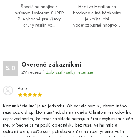
Špeciálne hnojivo s
Hnojivo Hortilon na
aktívnym fosforom SUPER
broskyne a iné kôstkoviny
P je vhodné pre všetky
je kryštalické
druhy rastlín vo...
voderozpustné hnojivo,...
Overené zákazníkmi
5.0
29
recenzií.
Zobraziť všetky recenzie
Petra
Komunikácia ľudí je na jednotku. Objednala som si, okrem iného,
ružu cez e-shop, ktorá žiaľ nebola na sklade. Obratom ma oslovili s
ospravedlnením, že tovar na sklade nemajú a či si nevyberiem niečo
iné, prípadne či mi pošlú objednávku bez ruže. Veľmi milá a
ochotná pani, keďže som potrebovala čas na rozmyslenie, veľmi