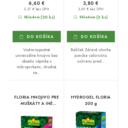
6,60 €
3,80 €
5,37 € bez DPH
3,09 € bez DPH
(20 ks)
(2 ks)
Skladom
Skladom
DO KOŠÍKA
DO KOŠÍKA
Vodorozpustné
Balíček Zdravá uhorka
univerzálne hnojivo bez
ponúka celoročnú
obsahu vápnika s
ochranu pred...
mikroprvkami, vhodné
na...
FLORIA HNOJIVO PRE
HYDROGEL FLORIA
MUŠKÁTY A INÉ
200 g
BALKÓNOVÉ KVETY 3