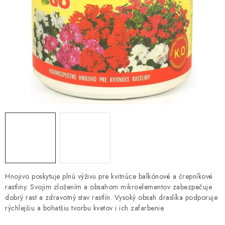
HNOJIVÁ
CHÉMIA
KVETINÁČE
DEKORÁCIE
PRIESADY ZELENINY
Kontakty
Obchodné podmienky
Podmienky ochrany osobných údajov
Hnojivo poskytuje plnú výživu pre kvitnúce balkónové a črepníkové
rastliny. Svojim zložením a obsahom mikroelementov zabezpečuje
dobrý rast a zdravotný stav rastlín. Vysoký obsah draslíka podporuje
rýchlejšiu a bohatšiu tvorbu kvetov i ich zafarbenie.