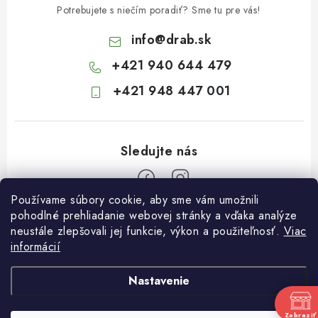
Potrebujete s niečím poradiť? Sme tu pre vás!
info
@
drab.sk
+421 940 644 479
+421 948 447 001
Používame súbory cookie, aby sme vám umožnili
Z
pohodlné prehliadanie webovej stránky a vďaka analýze
neustále zlepšovali jej funkcie, výkon a použiteľnosť.
Viac
á
informácií
Informácie pre vás
p
ä
Kontakty
Nastavenie
t
Obchodné podmienky
i
Zobraziť