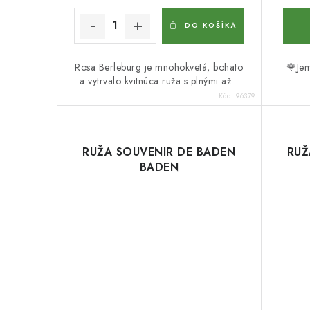
DO KOŠÍKA
Rosa Berleburg je mnohokvetá, bohato
🌹Jem
a vytrvalo kvitnúca ruža s plnými až...
Kód:
96379
RUŽA SOUVENIR DE BADEN
RUŽ
BADEN