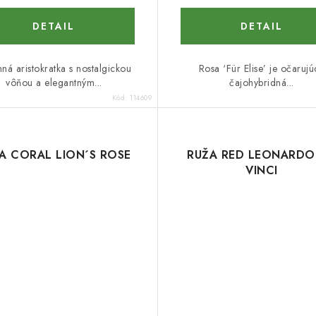
DETAIL
DETAIL
ná aristokratka s nostalgickou
Rosa ‘Für Elise’ je očarujú
vôňou a elegantným...
čajohybridná...
Kód:
114609
A CORAL LION´S ROSE
RUŽA RED LEONARDO
VINCI