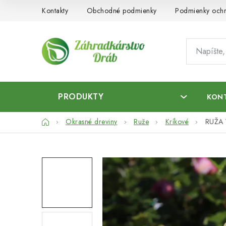
Prejsť
Kontakty
Obchodné podmienky
Podmienky ochr
na
obsah
PRODUKTY
KON
Domov
Okrasné dreviny
Ruže
Kríkové
RUŽA