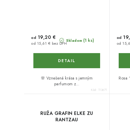
19,20 €
19,
od
od
(1 ks)
Skladom
od 15,61 € bez DPH
od 15,
DETAIL
🌸 Vznešená krása s jemným
Rosa ‘
parfumom z...
Kód:
113671
RUŽA GRAFIN ELKE ZU
RANTZAU