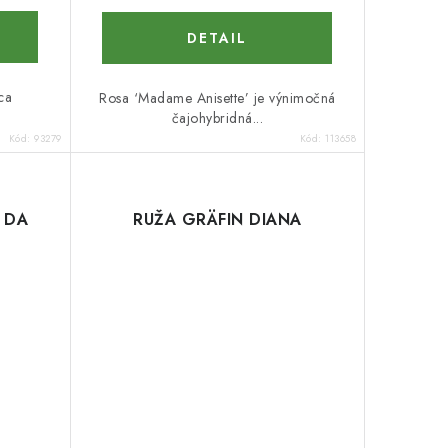
DETAIL
ca
Rosa ‘Madame Anisette’ je výnimočná
čajohybridná...
Kód:
93279
Kód:
113658
 DA
RUŽA GRÄFIN DIANA