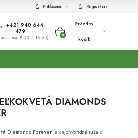
Prihlásenie
Registrácia
Prázdny
+421 940 644
479
NÁKUPNÝ
(po – pia: 8:00 – 16:00)
košík
KOŠÍK
VEĽKOKVETÁ DIAMONDS
ER
etá Diamonds Forever
je čajohybridná ruža s