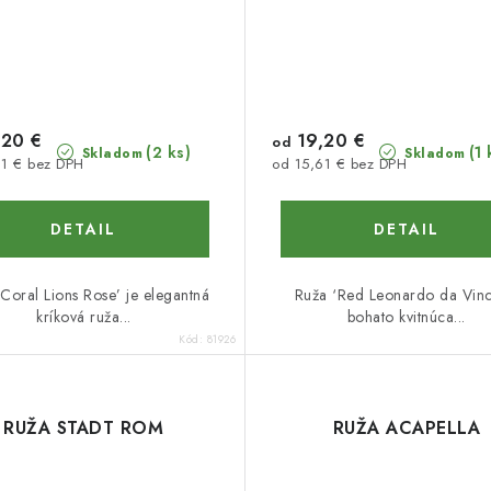
20 €
19,20 €
od
(2 ks)
(1 
Skladom
Skladom
61 € bez DPH
od 15,61 € bez DPH
DETAIL
DETAIL
Coral Lions Rose’ je elegantná
Ruža ‘Red Leonardo da Vinci
kríková ruža...
bohato kvitnúca...
Kód:
81926
RUŽA STADT ROM
RUŽA ACAPELLA