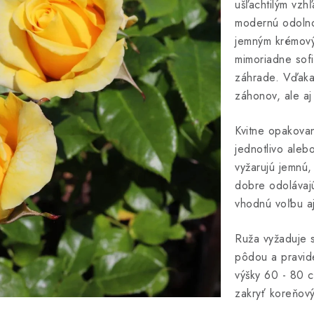
ušľachtilým vzh
modernú odolnos
jemným krémový
mimoriadne sofi
záhrade. Vďaka 
záhonov, ale aj
Kvitne opakova
jednotlivo aleb
vyžarujú jemnú,
dobre odolávaj
vhodnú voľbu a
Ruža vyžaduje s
pôdou a pravide
výšky 60 - 80 
zakryť koreňov