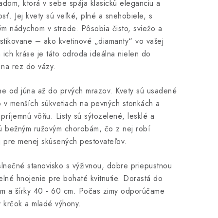
ľadom, ktorá v sebe spája klasickú eleganciu a
ť. Jej kvety sú veľké, plné a snehobiele, s
m nádychom v strede. Pôsobia čisto, sviežo a
stikovane – ako kvetinové „diamanty“ vo vašej
ich kráse je táto odroda ideálna nielen do
 na rez do vázy.
ne od júna až do prvých mrazov. Kvety sú usadené
o v menších súkvetiach na pevných stonkách a
 príjemnú vôňu. Listy sú sýtozelené, lesklé a
ú bežným ružovým chorobám, čo z nej robí
j pre menej skúsených pestovateľov.
lnečné stanovisko s výživnou, dobre priepustnou
lné hnojenie pre bohaté kvitnutie. Dorastá do
cm a šírky 40 - 60 cm. Počas zimy odporúčame
ý krčok a mladé výhony.