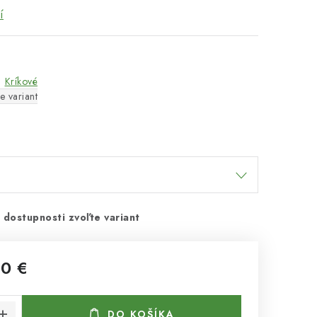
í
Kríkové
e variant
 dostupnosti zvoľte variant
50 €
cena:
DO KOŠÍKA