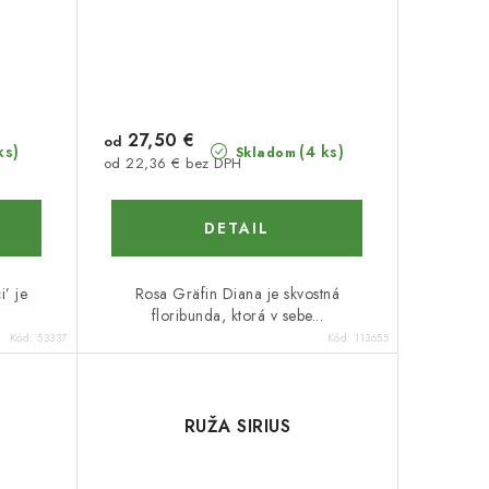
27,50 €
od
ks)
(4 ks)
Skladom
od 22,36 € bez DPH
DETAIL
’ je
Rosa Gräfin Diana je skvostná
floribunda, ktorá v sebe...
Kód:
53337
Kód:
113655
RUŽA SIRIUS