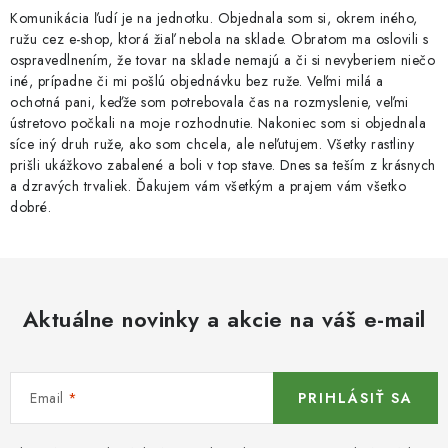
Komunikácia ľudí je na jednotku. Objednala som si, okrem iného,
ružu cez e-shop, ktorá žiaľ nebola na sklade. Obratom ma oslovili s
ospravedlnením, že tovar na sklade nemajú a či si nevyberiem niečo
iné, prípadne či mi pošlú objednávku bez ruže. Veľmi milá a
ochotná pani, keďže som potrebovala čas na rozmyslenie, veľmi
ústretovo počkali na moje rozhodnutie. Nakoniec som si objednala
síce iný druh ruže, ako som chcela, ale neľutujem. Všetky rastliny
prišli ukážkovo zabalené a boli v top stave. Dnes sa teším z krásnych
a dzravých trvaliek. Ďakujem vám všetkým a prajem vám všetko
dobré.
Aktuálne novinky a akcie na váš e-mail
Email
PRIHLÁSIŤ SA