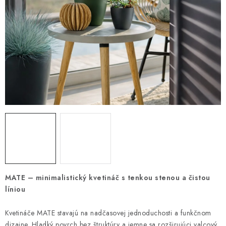
HNOJIVÁ
CHÉMIA
KVETINÁČE
DEKORÁCIE
PRIESADY ZELENINY
Kontakty
Obchodné podmienky
Podmienky ochrany osobných údajov
MATE – minimalistický kvetináč s tenkou stenou a čistou
líniou
Kvetináče MATE stavajú na nadčasovej jednoduchosti a funkčnom
dizajne. Hladký povrch bez štruktúry a jemne sa rozširujúci valcový