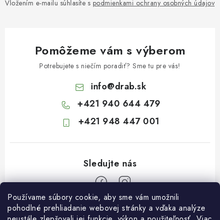
Vložením e-mailu súhlasíte s
podmienkami ochrany osobných údajov
Pomôžeme vám s výberom
Potrebujete s niečím poradiť? Sme tu pre vás!
info
@
drab.sk
+421 940 644 479
+421 948 447 001
Používame súbory cookie, aby sme vám umožnili
Z
pohodlné prehliadanie webovej stránky a vďaka analýze
neustále zlepšovali jej funkcie, výkon a použiteľnosť.
Viac