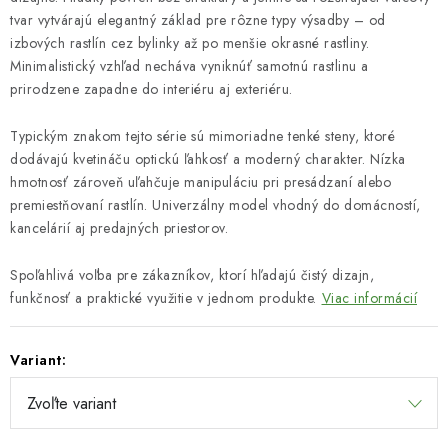
tvar vytvárajú elegantný základ pre rôzne typy výsadby – od
izbových rastlín cez bylinky až po menšie okrasné rastliny.
Minimalistický vzhľad necháva vyniknúť samotnú rastlinu a
prirodzene zapadne do interiéru aj exteriéru.
Typickým znakom tejto série sú mimoriadne tenké steny, ktoré
dodávajú kvetináču optickú ľahkosť a moderný charakter. Nízka
hmotnosť zároveň uľahčuje manipuláciu pri presádzaní alebo
premiestňovaní rastlín. Univerzálny model vhodný do domácností,
kancelárií aj predajných priestorov.
Spoľahlivá voľba pre zákazníkov, ktorí hľadajú čistý dizajn,
funkčnosť a praktické využitie v jednom produkte.
Viac informácií
Variant: