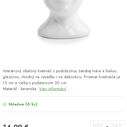
HNOJIVÁ
CHÉMIA
KVETINÁČE
DEKORÁCIE
PRIESADY ZELENINY
Interiérový obalový kvetináč s podobizňou ženskej tváre a bielou
Kontakty
Obchodné podmienky
glazúrou, vhodný na výsadbu i na dekoráciu. Priemer kvetináča je
13 cm a výška s podstavcom 20 cm.
Podmienky ochrany osobných údajov
Materiál : keramika
Viac informácií
(6 ks)
Skladom
14,99 €