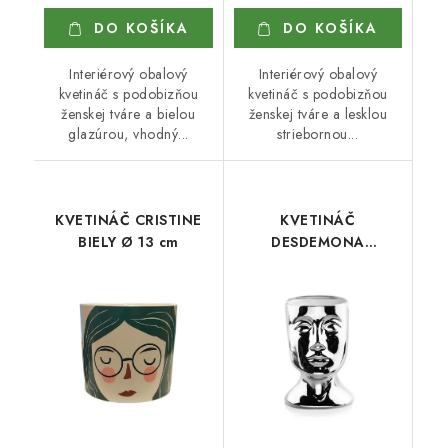
DO KOŠÍKA
DO KOŠÍKA
Interiérový obalový
Interiérový obalový
kvetináč s podobizňou
kvetináč s podobizňou
ženskej tváre a bielou
ženskej tváre a lesklou
glazúrou, vhodný...
striebornou...
KVETINÁČ CRISTINE
KVETINÁČ
BIELY Ø 13 cm
DESDEMONA
STRIEBORNÝ Ø 10 cm