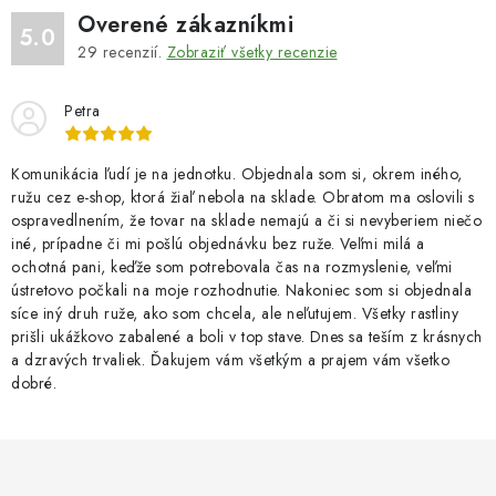
Overené zákazníkmi
5.0
29
recenzií.
Zobraziť všetky recenzie
Petra
Komunikácia ľudí je na jednotku. Objednala som si, okrem iného,
ružu cez e-shop, ktorá žiaľ nebola na sklade. Obratom ma oslovili s
ospravedlnením, že tovar na sklade nemajú a či si nevyberiem niečo
iné, prípadne či mi pošlú objednávku bez ruže. Veľmi milá a
ochotná pani, keďže som potrebovala čas na rozmyslenie, veľmi
ústretovo počkali na moje rozhodnutie. Nakoniec som si objednala
síce iný druh ruže, ako som chcela, ale neľutujem. Všetky rastliny
prišli ukážkovo zabalené a boli v top stave. Dnes sa teším z krásnych
a dzravých trvaliek. Ďakujem vám všetkým a prajem vám všetko
dobré.