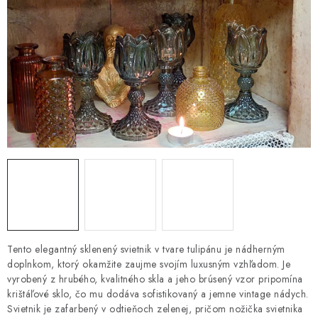
HNOJIVÁ
CHÉMIA
KVETINÁČE
DEKORÁCIE
PRIESADY ZELENINY
Kontakty
Obchodné podmienky
Podmienky ochrany osobných údajov
Tento elegantný sklenený svietnik v tvare tulipánu je nádherným
doplnkom, ktorý okamžite zaujme svojím luxusným vzhľadom. Je
vyrobený z hrubého, kvalitného skla a jeho brúsený vzor pripomína
krištáľové sklo, čo mu dodáva sofistikovaný a jemne vintage nádych.
Svietnik je zafarbený v odtieňoch zelenej, pričom nožička svietnika