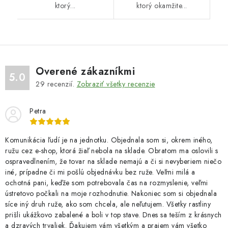
ktorý...
ktorý okamžite...
Overené zákazníkmi
5.0
29
recenzií.
Zobraziť všetky recenzie
Petra
Komunikácia ľudí je na jednotku. Objednala som si, okrem iného,
ružu cez e-shop, ktorá žiaľ nebola na sklade. Obratom ma oslovili s
ospravedlnením, že tovar na sklade nemajú a či si nevyberiem niečo
iné, prípadne či mi pošlú objednávku bez ruže. Veľmi milá a
ochotná pani, keďže som potrebovala čas na rozmyslenie, veľmi
ústretovo počkali na moje rozhodnutie. Nakoniec som si objednala
síce iný druh ruže, ako som chcela, ale neľutujem. Všetky rastliny
prišli ukážkovo zabalené a boli v top stave. Dnes sa teším z krásnych
a dzravých trvaliek. Ďakujem vám všetkým a prajem vám všetko