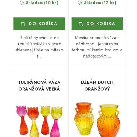
(10 ks)
(17 ks)
Skladom
Skladom
DO KOŠÍKA
DO KOŠÍKA
Rustikálny svietnik na
Menšia sklenená váza s
kónickú sviečku v tvare
nádhernou jantárovou
sklenenej fľaše na mlieko
farbou, zúženým hrdlom a
s...
nadčasovými...
TULIPÁNOVÁ VÁZA
ĎŽBÁN DUTCH
ORANŽOVÁ VEĽKÁ
ORANŽOVÝ