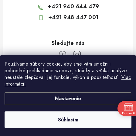
+421 940 644 479
+421 948 447 001
Používame súbory cookie, aby sme vám umožnili
Z
pohodlné prehliadanie webovej stránky a vďaka analýze
neustále zlepšovali jej funkcie, výkon a použiteľnosť.
Viac
á
informácií
Informácie pre vás
p
ä
Kontakty
Nastavenie
t
Obchodné podmienky
i
Zobraziť
Súhlasím
Podmienky ochrany osobných údajov
Copyright 2026
Záhradkárstvo Dráb
. Všetky práva vyhradené.
e
Vytvoril Shoptet