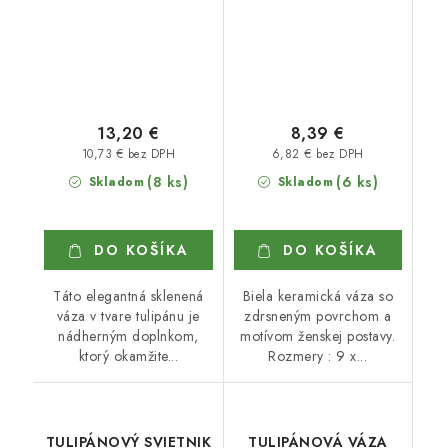
13,20 €
8,39 €
10,73 € bez DPH
6,82 € bez DPH
(8 ks)
(6 ks)
Skladom
Skladom
DO KOŠÍKA
DO KOŠÍKA
Táto elegantná sklenená
Biela keramická váza so
váza v tvare tulipánu je
zdrsneným povrchom a
nádherným doplnkom,
motívom ženskej postavy.
ktorý okamžite...
Rozmery : 9 x...
TULIPÁNOVÝ SVIETNIK
TULIPÁNOVÁ VÁZA