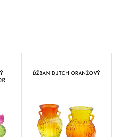
TÝ
ĎŽBÁN DUTCH ORANŽOVÝ
OR