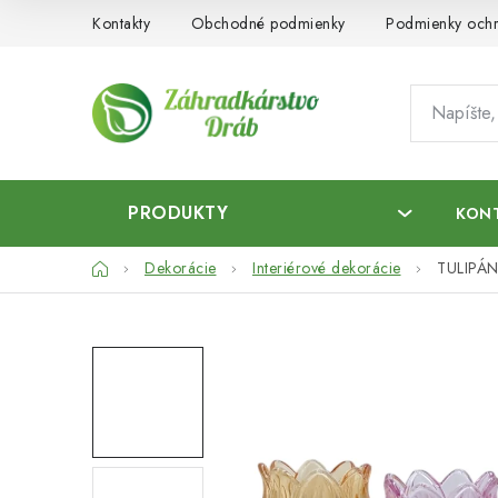
Prejsť
Kontakty
Obchodné podmienky
Podmienky ochr
na
obsah
PRODUKTY
KON
Domov
Dekorácie
Interiérové dekorácie
TULIPÁ