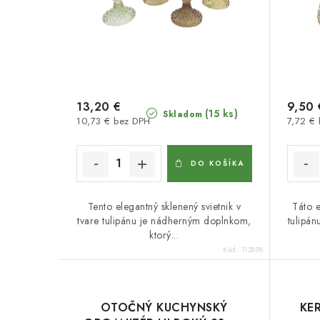
13,20 €
9,50 
(15 ks)
Skladom
10,73 € bez DPH
7,72 €
DO KOŠÍKA
Tento elegantný sklenený svietnik v
Táto e
tvare tulipánu je nádherným doplnkom,
tulipá
ktorý...
Kód:
112898
OTOČNÝ KUCHYNSKÝ
KE