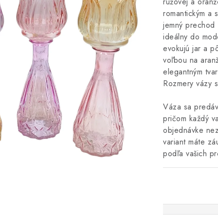
ružovej a oran
romantickým a s
jemný prechod f
ideálny do mode
evokujú jar a p
voľbou na aranž
elegantným tva
Rozmery vázy s
Váza sa predáv
pričom každý va
objednávke nez
variant máte z
podľa vašich p