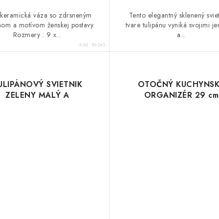
 keramická váza so zdrsneným
Tento elegantný sklenený sviet
om a motívom ženskej postavy.
tvare tulipánu vyniká svojimi j
Rozmery : 9 x...
a...
Kód:
86240
ULIPÁNOVÝ SVIETNIK
OTOČNÝ KUCHYNS
ZELENY MALÝ A
ORGANIZÉR 29 cm