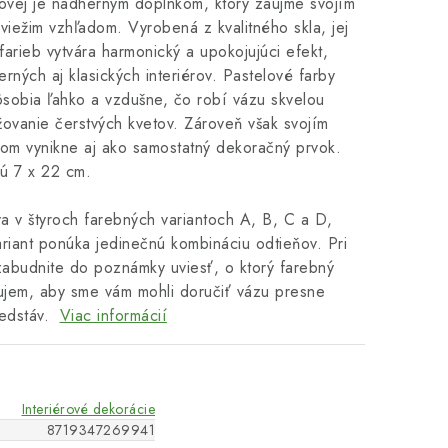
žovej je nádherným doplnkom, ktorý zaujme svojím
viežim vzhľadom. Vyrobená z kvalitného skla, jej
arieb vytvára harmonický a upokojujúci efekt,
rných aj klasických interiérov. Pastelové farby
ôsobia ľahko a vzdušne, čo robí vázu skvelou
ovanie čerstvých kvetov. Zároveň však svojím
rom vynikne aj ako samostatný dekoračný prvok.
ú 7 x 22 cm.
a v štyroch farebných variantoch A, B, C a D,
riant ponúka jedinečnú kombináciu odtieňov. Pri
abudnite do poznámky uviesť, o ktorý farebný
áujem, aby sme vám mohli doručiť vázu presne
redstáv.
Viac informácií
Interiérové dekorácie
8719347269941