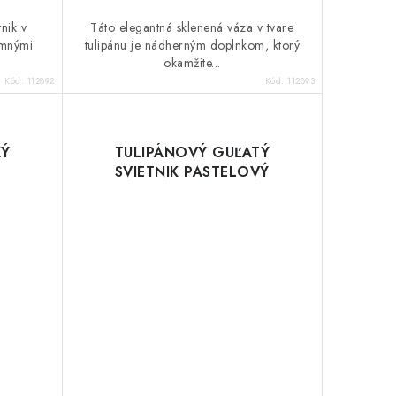
nik v
Táto elegantná sklenená váza v tvare
emnými
tulipánu je nádherným doplnkom, ktorý
okamžite...
Kód:
112892
Kód:
112893
KÝ
TULIPÁNOVÝ GUĽATÝ
SVIETNIK PASTELOVÝ