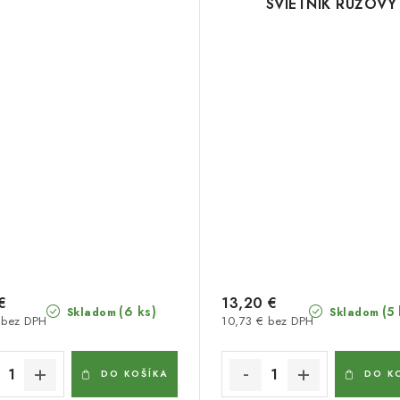
SVIETNIK RUŽOVÝ
€
13,20 €
(6 ks)
(5 
Skladom
Skladom
 bez DPH
10,73 € bez DPH
DO KOŠÍKA
DO K