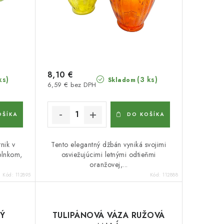
8,10 €
ks)
(3 ks)
Skladom
6,59 € bez DPH
OŠÍKA
DO KOŠÍKA
nik v
Tento elegantný džbán vyniká svojimi
plnkom,
osviežujúcimi letnými odtieňmi
oranžovej,...
Kód:
112895
Kód:
112888
TÝ
TULIPÁNOVÁ VÁZA RUŽOVÁ