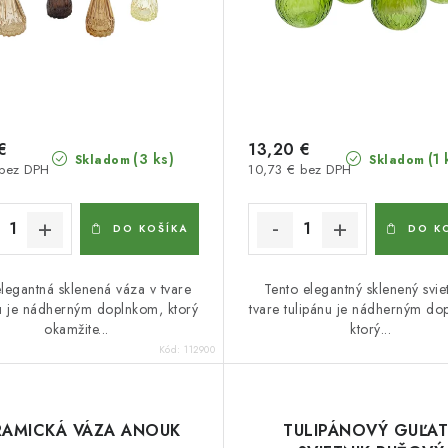
€
13,20 €
(3 ks)
(1 
Skladom
Skladom
 bez DPH
10,73 € bez DPH
DO KOŠÍKA
DO K
legantná sklenená váza v tvare
Tento elegantný sklenený sviet
nu je nádherným doplnkom, ktorý
tvare tulipánu je nádherným do
okamžite...
ktorý...
Kód:
112900
RAMICKÁ VÁZA ANOUK
TULIPÁNOVÝ GUĽA