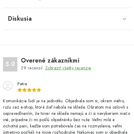
Diskusia
Overené zákazníkmi
5.0
29
recenzií.
Zobraziť všetky recenzie
Petra
Komunikácia ľudí je na jednotku. Objednala som si, okrem iného,
ružu cez e-shop, ktorá žiaľ nebola na sklade. Obratom ma oslovili s
ospravedlnením, že tovar na sklade nemajú a či si nevyberiem niečo
iné, prípadne či mi pošlú objednávku bez ruže. Veľmi milá a
ochotná pani, keďže som potrebovala čas na rozmyslenie, veľmi
ústretovo počkali na moje rozhodnutie. Nakoniec som si objednala