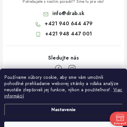
Potrebujete s niečím poradiť? Sme tu pre vás!
info
@
drab.sk
+421 940 644 479
+421 948 447 001
Používame súbory cookie, aby sme vám umožnili
Z
pohodlné prehliadanie webovej stránky a vďaka analýze
neustále zlepšovali jej funkcie, výkon a použiteľnosť.
Viac
á
informácií
Informácie pre vás
p
ä
Kontakty
Nastavenie
t
Obchodné podmienky
i
Zobraziť