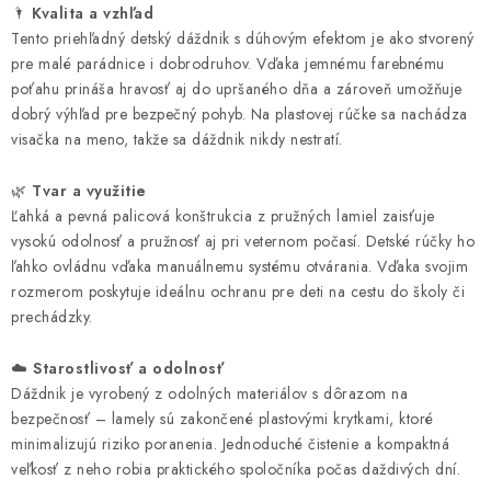
🌂
Kvalita a vzhľad
Tento priehľadný detský dáždnik s dúhovým efektom je ako stvorený
pre malé parádnice i dobrodruhov. Vďaka jemnému farebnému
poťahu prináša hravosť aj do upršaného dňa a zároveň umožňuje
dobrý výhľad pre bezpečný pohyb. Na plastovej rúčke sa nachádza
visačka na meno, takže sa dáždnik nikdy nestratí.
🌿
Tvar a využitie
Ľahká a pevná palicová konštrukcia z pružných lamiel zaisťuje
vysokú odolnosť a pružnosť aj pri veternom počasí. Detské rúčky ho
ľahko ovládnu vďaka manuálnemu systému otvárania. Vďaka svojim
rozmerom poskytuje ideálnu ochranu pre deti na cestu do školy či
prechádzky.
☁️
Starostlivosť a odolnosť
Dáždnik je vyrobený z odolných materiálov s dôrazom na
bezpečnosť – lamely sú zakončené plastovými krytkami, ktoré
minimalizujú riziko poranenia. Jednoduché čistenie a kompaktná
veľkosť z neho robia praktického spoločníka počas daždivých dní.