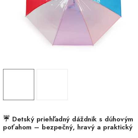
HNOJIVÁ
CHÉMIA
KVETINÁČE
DEKORÁCIE
PRIESADY ZELENINY
Kontakty
Obchodné podmienky
Podmienky ochrany osobných údajov
☔ Detský priehľadný dáždnik s dúhovým
poťahom – bezpečný, hravý a praktický