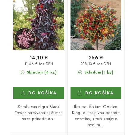
14,10 €
256 €
11,46 € bez DPH
208,13 € bez DPH
(4 ks)
(1 ks)
Skladom
Skladom
DO KOŠÍKA
DO KOŠÍKA
Sambucus nigra Black
Ilex aquifolium Golden
Tower nazývaná aj čierna
King je atraktívna odroda
baza prinesie do...
cezmíny, ktorá zaujme
svojim...