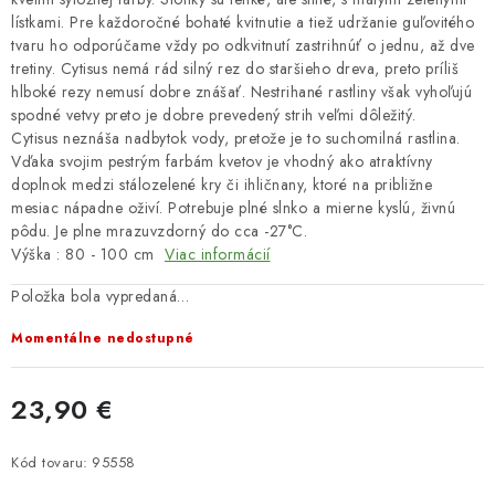
lístkami. Pre každoročné bohaté kvitnutie a tiež udržanie guľovitého
tvaru ho odporúčame vždy po odkvitnutí zastrihnúť o jednu, až dve
tretiny. Cytisus nemá rád silný rez do staršieho dreva, preto príliš
hlboké rezy nemusí dobre znášať. Nestrihané rastliny však vyhoľujú
spodné vetvy preto je dobre prevedený strih veľmi dôležitý.
Cytisus neznáša nadbytok vody, pretože je to suchomilná rastlina.
Vďaka svojim pestrým farbám kvetov je vhodný ako atraktívny
doplnok medzi stálozelené kry či ihličnany, ktoré na približne
mesiac nápadne oživí. Potrebuje plné slnko a mierne kyslú, živnú
pôdu. Je plne mrazuvzdorný do cca -27°C.
Výška : 80 - 100 cm
Viac informácií
Položka bola vypredaná…
Momentálne nedostupné
23,90 €
Jednotková cena:
Kód tovaru:
95558