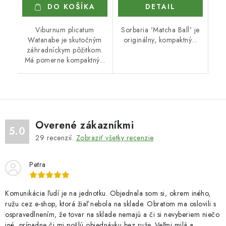
DO KOŠÍKA
DETAIL
Viburnum plicatum
Sorbaria 'Matcha Ball' je
Watanabe je skutočným
originálny, kompaktný...
záhradníckym pôžitkom.
Má pomerne kompaktný...
Overené zákazníkmi
5.0
29
recenzií.
Zobraziť všetky recenzie
Petra
Komunikácia ľudí je na jednotku. Objednala som si, okrem iného,
ružu cez e-shop, ktorá žiaľ nebola na sklade. Obratom ma oslovili s
ospravedlnením, že tovar na sklade nemajú a či si nevyberiem niečo
iné, prípadne či mi pošlú objednávku bez ruže. Veľmi milá a