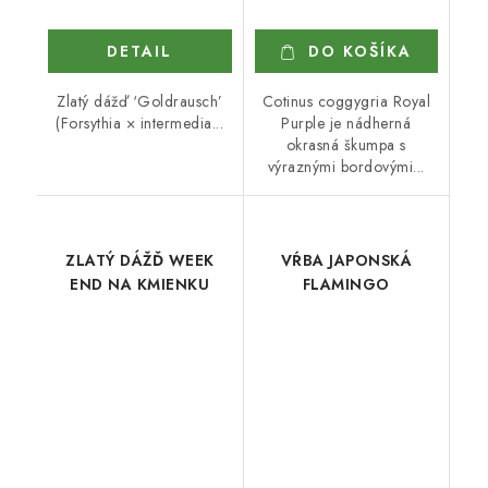
DETAIL
DO KOŠÍKA
Zlatý dážď ‘Goldrausch’
Cotinus coggygria Royal
(Forsythia × intermedia...
Purple je nádherná
okrasná škumpa s
výraznými bordovými...
ZLATÝ DÁŽĎ WEEK
VŔBA JAPONSKÁ
END NA KMIENKU
FLAMINGO