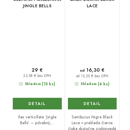
JINGLE BELLS
LACE
16,30 €
29 €
od
23,58 € bez DPH
od 13,25 € bez DPH
(15 ks)
(4 ks)
Skladom
Skladom
DETAIL
DETAIL
Ilex verticillata ‘Jingle
Sambucus Nigra Black
Bells’ – pôvabný,...
Lace v preklade čierna
čipka skutočne zodpovedá