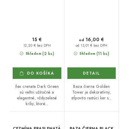
16,00 €
15 €
od
12,20 € bez DPH
od 13,01 € bez DPH
(2 ks)
(11 ks)
Skladom
Skladom
DO KOŠÍKA
DETAIL
Ilex crenata Dark Green
Baza čierna Golden
sú veľmi užitočné a
Tower je dekoratívny,
elegantné, vždyzelené
stĺpovito rastúci ker s...
kríky, ktoré...
CEZMÍNA PRASLENATÁ
BAZA ČIERNA BLACK