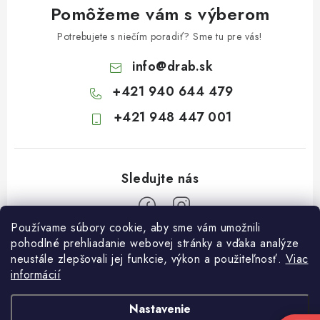
Pomôžeme vám s výberom
Potrebujete s niečím poradiť? Sme tu pre vás!
info
@
drab.sk
+421 940 644 479
+421 948 447 001
Používame súbory cookie, aby sme vám umožnili
Z
pohodlné prehliadanie webovej stránky a vďaka analýze
neustále zlepšovali jej funkcie, výkon a použiteľnosť.
Viac
á
informácií
Informácie pre vás
p
ä
Kontakty
Nastavenie