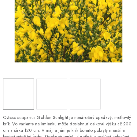
HNOJIVÁ
CHÉMIA
KVETINÁČE
DEKORÁCIE
PRIESADY ZELENINY
Kontakty
Obchodné podmienky
Podmienky ochrany osobných údajov
Cytisus scoparius Golden Sunlight je nenáročný opadavý, metlovitý
krík. Vo variante na kmienku môže dosiahnuť celkovú výšku až 200
cm a šírku 120 cm. V máji a júni je krík bohato pokrytý menšími
kvetmi sýtožltej farby. Stonky sú tenké, ale silné, s malými zelenými