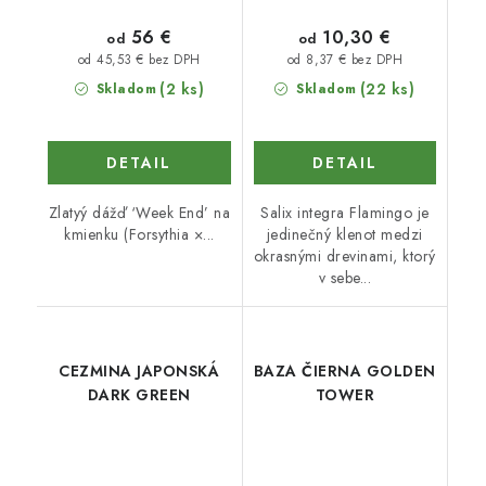
56 €
10,30 €
od
od
od 45,53 € bez DPH
od 8,37 € bez DPH
(2 ks)
(22 ks)
Skladom
Skladom
DETAIL
DETAIL
Zlatyý dážď ‘Week End’ na
Salix integra Flamingo je
kmienku (Forsythia ×...
jedinečný klenot medzi
okrasnými drevinami, ktorý
v sebe...
CEZMINA JAPONSKÁ
BAZA ČIERNA GOLDEN
DARK GREEN
TOWER