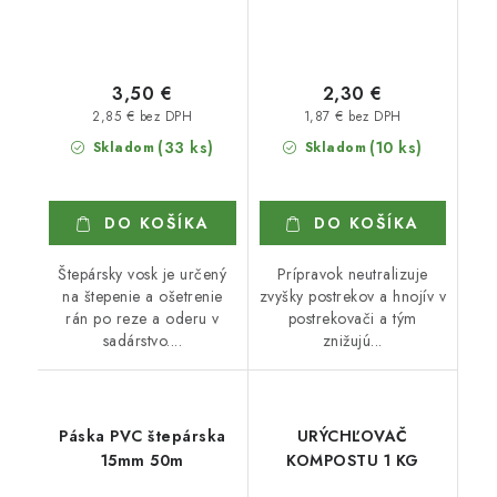
3,50 €
2,30 €
2,85 € bez DPH
1,87 € bez DPH
(33 ks)
(10 ks)
Skladom
Skladom
DO KOŠÍKA
DO KOŠÍKA
Štepársky vosk je určený
Prípravok neutralizuje
na štepenie a ošetrenie
zvyšky postrekov a hnojív v
rán po reze a oderu v
postrekovači a tým
sadárstvo....
znižujú...
Páska PVC štepárska
URÝCHĽOVAČ
15mm 50m
KOMPOSTU 1 KG