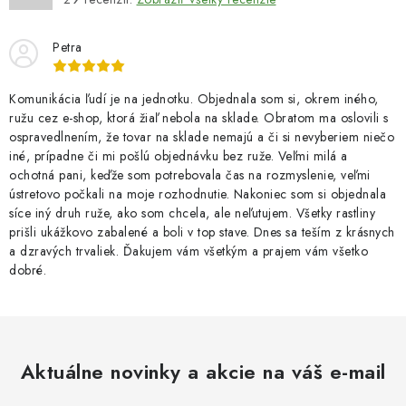
Petra
Komunikácia ľudí je na jednotku. Objednala som si, okrem iného,
ružu cez e-shop, ktorá žiaľ nebola na sklade. Obratom ma oslovili s
ospravedlnením, že tovar na sklade nemajú a či si nevyberiem niečo
iné, prípadne či mi pošlú objednávku bez ruže. Veľmi milá a
ochotná pani, keďže som potrebovala čas na rozmyslenie, veľmi
ústretovo počkali na moje rozhodnutie. Nakoniec som si objednala
síce iný druh ruže, ako som chcela, ale neľutujem. Všetky rastliny
prišli ukážkovo zabalené a boli v top stave. Dnes sa teším z krásnych
a dzravých trvaliek. Ďakujem vám všetkým a prajem vám všetko
dobré.
Aktuálne novinky a akcie na váš e-mail