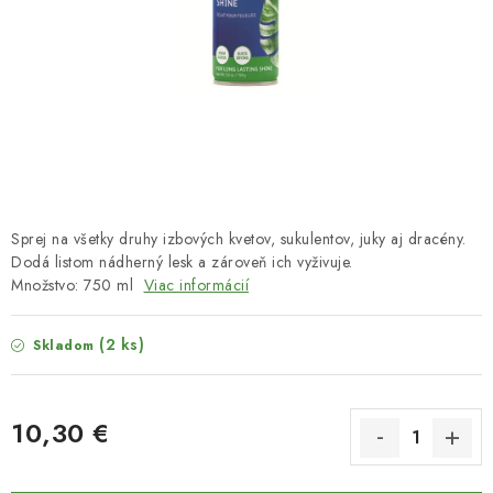
HNOJIVÁ
CHÉMIA
KVETINÁČE
DEKORÁCIE
PRIESADY ZELENINY
Sprej na všetky druhy izbových kvetov, sukulentov, juky aj dracény.
Dodá listom nádherný lesk a zároveň ich vyživuje.
Množstvo: 750 ml
Viac informácií
Kontakty
Obchodné podmienky
Podmienky ochrany osobných údajov
(2 ks)
Skladom
10,30 €
Jednotková cena: