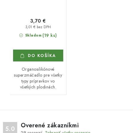
3,70 €
3,01 € bez DPH
(19 ks)
Skladom
DO KOŠÍKA
Organosilikónové
superzmáčadlo pre všetky
typy prípravkov vo
všetkých plodinách.
Overené zákazníkmi
5.0
29
recenzií.
Zobraziť všetky recenzie