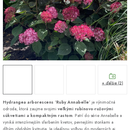
HNOJIVÁ
CHÉMIA
KVETINÁČE
DEKORÁCIE
PRIESADY ZELENINY
Kontakty
Obchodné podmienky
+ ďalšie (2)
Podmienky ochrany osobných údajov
Hydrangea arborescens ‘Ruby Annabelle’
je výnimočná
odroda, ktorá zaujme svojimi
veľkými rubínovo-ružovými
súkvetiami a kompaktným rastom
. Patrí do série Annabelle a
vyniká intenzívnejším sfarbením kvetov, pevnejšími stonkami a
dlhým obdobím kvitnutia. Je ideálnou voľbou do moderných aj