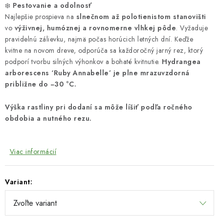
❄️
Pestovanie a odolnosť
Najlepšie prospieva na
slnečnom až polotienistom stanovišti
vo
výživnej, humóznej a rovnomerne vlhkej pôde
. Vyžaduje
pravidelnú zálievku, najmä počas horúcich letných dní. Keďže
kvitne na novom dreve, odporúča sa každoročný jarný rez, ktorý
podporí tvorbu silných výhonkov a bohaté kvitnutie.
Hydrangea
arborescens ‘Ruby Annabelle’ je plne mrazuvzdorná
približne do −30 °C.
Výška rastliny pri dodaní sa môže líšiť podľa ročného
obdobia a nutného rezu.
Viac informácií
Variant: