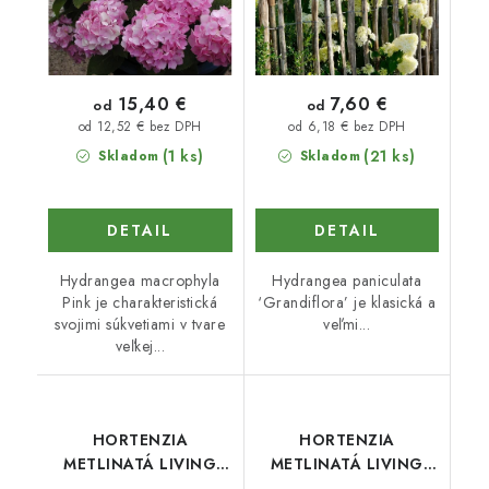
15,40 €
7,60 €
od
od
od 12,52 € bez DPH
od 6,18 € bez DPH
(1 ks)
(21 ks)
Skladom
Skladom
DETAIL
DETAIL
Hydrangea macrophyla
Hydrangea paniculata
Pink je charakteristická
‘Grandiflora’ je klasická a
svojimi súkvetiami v tvare
veľmi...
veľkej...
HORTENZIA
HORTENZIA
METLINATÁ LIVING
METLINATÁ LIVING
INFINITY
STRAWBERRY