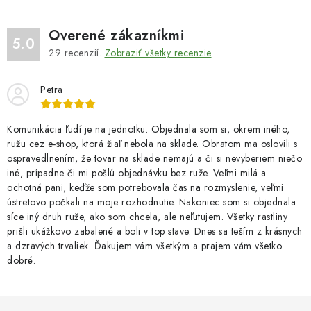
Overené zákazníkmi
5.0
29
recenzií.
Zobraziť všetky recenzie
Petra
Komunikácia ľudí je na jednotku. Objednala som si, okrem iného,
ružu cez e-shop, ktorá žiaľ nebola na sklade. Obratom ma oslovili s
ospravedlnením, že tovar na sklade nemajú a či si nevyberiem niečo
iné, prípadne či mi pošlú objednávku bez ruže. Veľmi milá a
ochotná pani, keďže som potrebovala čas na rozmyslenie, veľmi
ústretovo počkali na moje rozhodnutie. Nakoniec som si objednala
síce iný druh ruže, ako som chcela, ale neľutujem. Všetky rastliny
prišli ukážkovo zabalené a boli v top stave. Dnes sa teším z krásnych
a dzravých trvaliek. Ďakujem vám všetkým a prajem vám všetko
dobré.