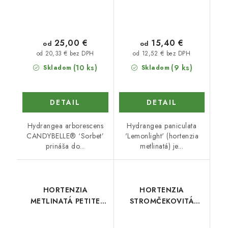
25,00 €
15,40 €
od
od
od 20,33 € bez DPH
od 12,52 € bez DPH
(10 ks)
(9 ks)
Skladom
Skladom
DETAIL
DETAIL
Hydrangea arborescens
Hydrangea paniculata
CANDYBELLE® ‘Sorbet’
'Lemonlight' (hortenzia
prináša do...
metlinatá) je...
HORTENZIA
HORTENZIA
METLINATÁ PETITE
STROMČEKOVITÁ
STAR
CANDYBELLE
MARSHMALLOW