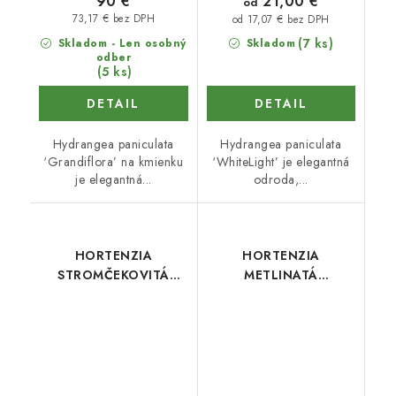
21,00 €
90 €
od
73,17 € bez DPH
od 17,07 € bez DPH
(7 ks)
Skladom - Len osobný
Skladom
odber
(5 ks)
DETAIL
DETAIL
Hydrangea paniculata
Hydrangea paniculata
‘Grandiflora’ na kmienku
‘WhiteLight’ je elegantná
je elegantná...
odroda,...
HORTENZIA
HORTENZIA
STROMČEKOVITÁ
METLINATÁ
CANDYBELLE SORBET
LEMONLIGHT