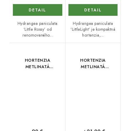
DETAIL
DETAIL
Hydrangea paniculata
Hydrangea paniculata
‘Little Rossy’ od
'LittleLight' je kompaktná
renomovaného...
hortenzia,...
HORTENZIA
HORTENZIA
METLINATÁ
METLINATÁ
GRANDIFLORA NA
WHITELIGHT
KMIENKU