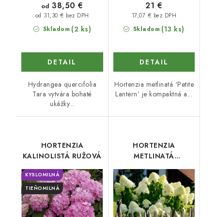
38,50 €
21 €
od
17,07 € bez DPH
od 31,30 € bez DPH
(2 ks)
(13 ks)
Skladom
Skladom
DETAIL
DETAIL
Hydrangea quercifolia
Hortenzia metlinatá ‘Petite
Tara vytvára bohaté
Lantern’ je kompaktná a...
ukážky...
HORTENZIA
HORTENZIA
KALINOLISTÁ RUŽOVÁ
METLINATÁ
GRANDIFLORA
KYSLOMILNÁ
TIEŇOMILNÁ