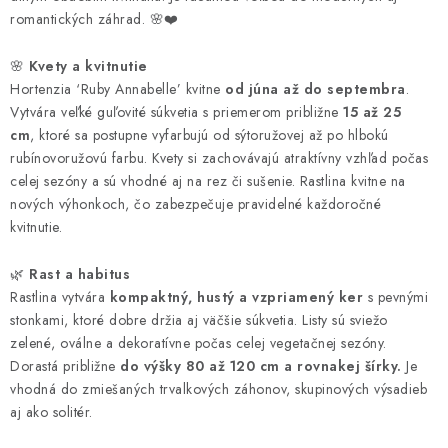
romantických záhrad. 🌸❤️
🌸
Kvety a kvitnutie
Hortenzia ‘Ruby Annabelle’ kvitne
od júna až do septembra
.
Vytvára veľké guľovité súkvetia s priemerom približne
15 až 25
cm
, ktoré sa postupne vyfarbujú od sýtoružovej až po hlbokú
rubínovoružovú farbu. Kvety si zachovávajú atraktívny vzhľad počas
celej sezóny a sú vhodné aj na rez či sušenie. Rastlina kvitne na
nových výhonkoch, čo zabezpečuje pravidelné každoročné
kvitnutie.
🌿
Rast a habitus
Rastlina vytvára
kompaktný, hustý a vzpriamený ker
s pevnými
stonkami, ktoré dobre držia aj väčšie súkvetia. Listy sú sviežo
zelené, oválne a dekoratívne počas celej vegetačnej sezóny.
Dorastá približne
do výšky 80 až 120 cm a rovnakej šírky.
Je
vhodná do zmiešaných trvalkových záhonov, skupinových výsadieb
aj ako solitér.