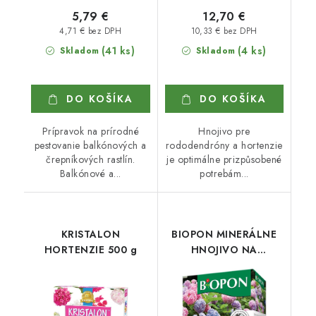
5,79 €
12,70 €
4,71 € bez DPH
10,33 € bez DPH
(41 ks)
(4 ks)
Skladom
Skladom
DO KOŠÍKA
DO KOŠÍKA
Prípravok na prírodné
Hnojivo pre
pestovanie balkónových a
rododendróny a hortenzie
črepníkových rastlín.
je optimálne prizpůsobené
Balkónové a...
potrebám...
KRISTALON
BIOPON MINERÁLNE
HORTENZIE 500 g
HNOJIVO NA
HORTENZIE 1 kg