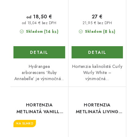
18,50 €
27 €
od
21,95 € bez DPH
od 15,04 € bez DPH
(14 ks)
(8 ks)
Skladom
Skladom
DETAIL
DETAIL
Hydrangea
Hortenzia kalinolistá Curly
arborescens ‘Ruby
Wurly White –
Annabelle’ je výnimočná...
výnimočná...
HORTENZIA
HORTENZIA
METLINATÁ VANILLE
METLINATÁ LIVING
FRAISE
PINK & ROSE
NA SLNKO