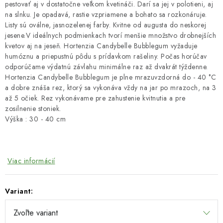
pestovať aj v dostatočne veľkom kvetináči. Darí sa jej v polotieni, aj
na slnku. Je opadavá, rastie vzpriamene a bohato sa rozkonáruje.
Listy sú oválne, jasnozelenej farby. Kvitne od augusta do neskorej
jesene.V ideálnych podmienkach tvorí menšie množstvo drobnejších
kvetov aj na jeseň. Hortenzia Candybelle Bubblegum vyžaduje
humóznu a priepustnú pôdu s prídavkom rašeliny. Počas horúčav
odporúčame výdatnú závlahu minimálne raz až dvakrát týždenne.
Hortenzia Candybelle Bubblegum je plne mrazuvzdorná do - 40 °C
a dobre znáša rez, ktorý sa vykonáva vždy na jar po mrazoch, na 3
až 5 očiek. Rez vykonávame pre zahustenie kvitnutia a pre
zosilnenie stoniek.
Výška : 30 - 40 cm
Viac informácií
Variant: