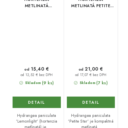
METLINATÁ
METLINATÁ PETITE
LEMONLIGHT
STAR
15,40 €
21,00 €
od
od
od 12,52 € bez DPH
od 17,07 € bez DPH
(9 ks)
(7 ks)
Skladom
Skladom
DETAIL
DETAIL
Hydrangea paniculata
Hydrangea paniculata
'Lemonlight' (hortenzia
'Petite Star' je kompaktná
metlinatá) je...
metlinatá...