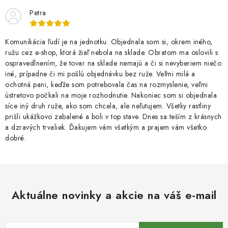
Petra
Komunikácia ľudí je na jednotku. Objednala som si, okrem iného,
ružu cez e-shop, ktorá žiaľ nebola na sklade. Obratom ma oslovili s
ospravedlnením, že tovar na sklade nemajú a či si nevyberiem niečo
iné, prípadne či mi pošlú objednávku bez ruže. Veľmi milá a
ochotná pani, keďže som potrebovala čas na rozmyslenie, veľmi
ústretovo počkali na moje rozhodnutie. Nakoniec som si objednala
síce iný druh ruže, ako som chcela, ale neľutujem. Všetky rastliny
prišli ukážkovo zabalené a boli v top stave. Dnes sa teším z krásnych
a dzravých trvaliek. Ďakujem vám všetkým a prajem vám všetko
dobré.
Aktuálne novinky a akcie na váš e-mail