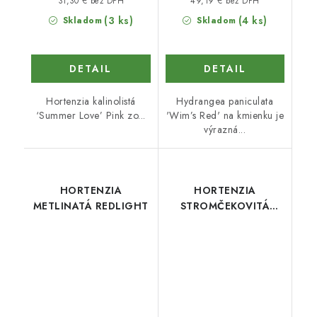
31,30 € bez DPH
49,19 € bez DPH
(3 ks)
(4 ks)
Skladom
Skladom
DETAIL
DETAIL
Hortenzia kalinolistá
Hydrangea paniculata
‘Summer Love’ Pink zo...
'Wim’s Red' na kmienku je
výrazná...
HORTENZIA
HORTENZIA
METLINATÁ REDLIGHT
STROMČEKOVITÁ
CANDYBELLE
MARSHMALLOW