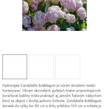
HNOJIVÁ
CHÉMIA
KVETINÁČE
DEKORÁCIE
PRIESADY ZELENINY
Kontakty
Obchodné podmienky
Podmienky ochrany osobných údajov
Hydrangea Candybelle Bubblegum je novým skvostom medzi
hortenziami. Okrem obrovských guľatých kvetov pripomínajúcich
žuvačkové bubliny môže prekvapiť aj jemným fialovým nádychom
ktorý sa objavý v druhej polovici kvitnutia. Candybelle Bubblegum
dorastá do výšky len 80 cm a šírky približne 100 cm a môžete ju