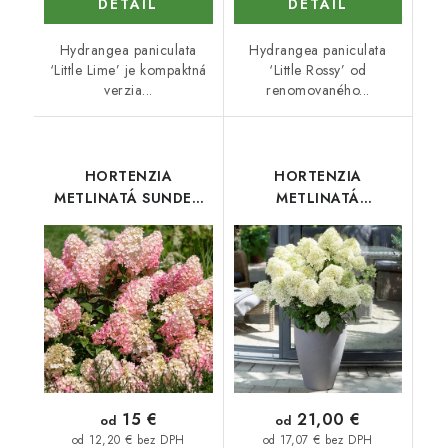
DETAIL
DETAIL
Hydrangea paniculata
Hydrangea paniculata
‘Little Lime’ je kompaktná
‘Little Rossy’ od
verzia...
renomovaného...
HORTENZIA
HORTENZIA
METLINATÁ SUNDEA
METLINATÁ
FRAISE
WHITELIGHT
15 €
21,00 €
od
od
od 12,20 € bez DPH
od 17,07 € bez DPH