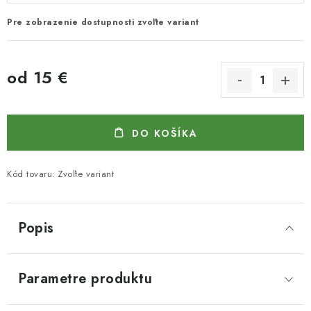
Pre zobrazenie dostupnosti zvoľte variant
od
15 €
Jednotková cena:
DO KOŠÍKA
Kód tovaru:
Zvoľte variant
Popis
Parametre produktu