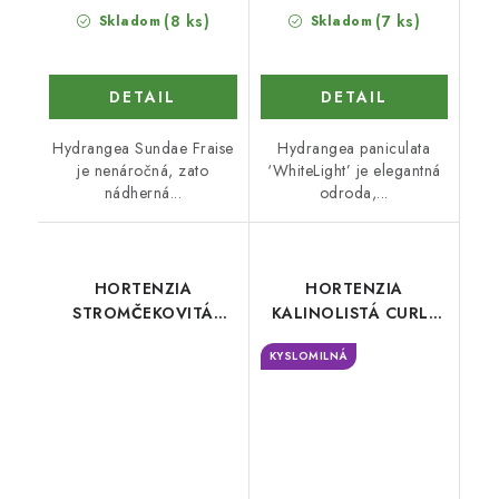
(8 ks)
(7 ks)
Skladom
Skladom
DETAIL
DETAIL
Hydrangea Sundae Fraise
Hydrangea paniculata
je nenáročná, zato
‘WhiteLight’ je elegantná
nádherná...
odroda,...
HORTENZIA
HORTENZIA
STROMČEKOVITÁ
KALINOLISTÁ CURLY
RUBY ANNABELLE
WURLY WHITE
KYSLOMILNÁ