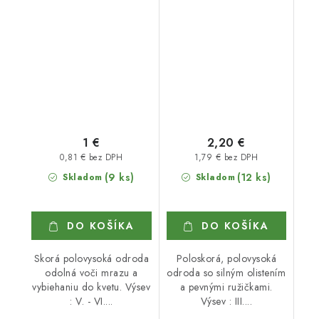
KRAUSER
1 €
2,20 €
0,81 € bez DPH
1,79 € bez DPH
(9 ks)
(12 ks)
Skladom
Skladom
DO KOŠÍKA
DO KOŠÍKA
Skorá polovysoká odroda
Poloskorá, polovysoká
odolná voči mrazu a
odroda so silným olistením
vybiehaniu do kvetu. Výsev
a pevnými ružičkami.
: V. - VI....
Výsev : III....