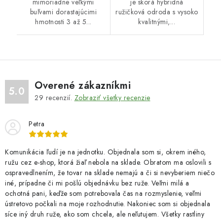
mimoriadne veľkými
je skorá hybridná
buľvami dorastajúcimi
ružičková odroda s vysoko
hmotnosti 3 až 5...
kvalitnými,...
Overené zákazníkmi
5.0
29
recenzií.
Zobraziť všetky recenzie
Petra
Komunikácia ľudí je na jednotku. Objednala som si, okrem iného,
ružu cez e-shop, ktorá žiaľ nebola na sklade. Obratom ma oslovili s
ospravedlnením, že tovar na sklade nemajú a či si nevyberiem niečo
iné, prípadne či mi pošlú objednávku bez ruže. Veľmi milá a
ochotná pani, keďže som potrebovala čas na rozmyslenie, veľmi
ústretovo počkali na moje rozhodnutie. Nakoniec som si objednala
síce iný druh ruže, ako som chcela, ale neľutujem. Všetky rastliny