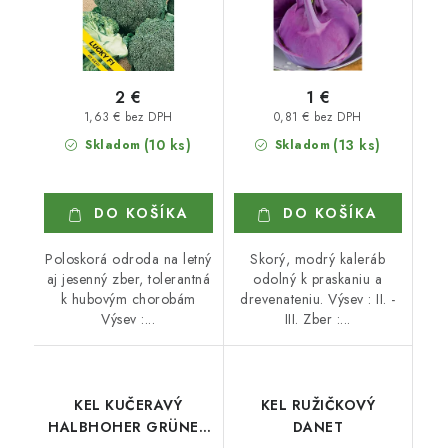
2 €
1 €
1,63 € bez DPH
0,81 € bez DPH
(10 ks)
(13 ks)
Skladom
Skladom
DO KOŠÍKA
DO KOŠÍKA
Poloskorá odroda na letný
Skorý, modrý kaleráb
aj jesenný zber, tolerantná
odolný k praskaniu a
k hubovým chorobám
drevenateniu. Výsev : II. -
Výsev :...
III. Zber :...
KEL KUČERAVÝ
KEL RUŽIČKOVÝ
HALBHOHER GRÜNER
DANET