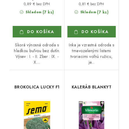
0,89 € bez DPH
0,81 € bez DPH
(7 ks)
(7 ks)
Skladom
Skladom
DO KOŠÍKA
DO KOŠÍKA
Skorá výnosná odroda s
Inka je vzrastná odroda s
hladkou buľvou bez dutín.
tmavozelenými listami
Výsev : I. - II. Zber : IX. -
tvoriacimi voľnú ružicu,
X....
je...
BROKOLICA LUCKY F1
KALERÁB BLANKYT