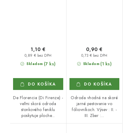
1,10 €
0,90 €
0,89 € bez DPH
0,73 € bez DPH
(7 ks)
(1 ks)
Skladom
Skladom
DO KOŠÍKA
DO KOŠÍKA
De Florencia (Di Firenze) -
Odroda vhodná na skoré
veľmi skorá odroda
jarné pestovanie vo
stonkového feniklu
fóliovníkoch. Výsev : II. -
poskytuje ploche...
III. Zber :...