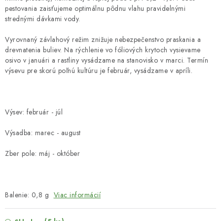
pestovania zaisťujeme optimálnu pôdnu vlahu pravidelnými
strednými dávkami vody.
Vyrovnaný závlahový režim znižuje nebezpečenstvo praskania a
drevnatenia buliev. Na rýchlenie vo fóliových krytoch vysievame
osivo v januári a rastliny vysádzame na stanovisko v marci. Termín
výsevu pre skorú poľnú kultúru je február, vysádzame v apríli.
Výsev: február - júl
Výsadba: marec - august
Zber pole: máj - október
Balenie: 0,8 g
Viac informácií