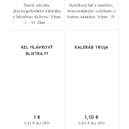
Skorá odroda,
Ružičkový kel s menšími,
plochoguľovitého kalerábu
tmavozelenými ružičkami s
s lahodnou dužinou. Výsev
hustou násadou. Výsev : III.
: I. - VI. Zber :...
-...
KEL HLÁVKOVÝ
KALERÁB TROJA
BLISTRA F1
1 €
1,10 €
0,81 € bez DPH
0,89 € bez DPH