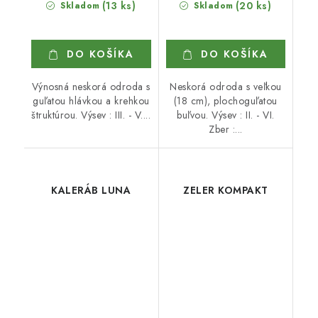
(13 ks)
(20 ks)
Skladom
Skladom
DO KOŠÍKA
DO KOŠÍKA
Výnosná neskorá odroda s
Neskorá odroda s veľkou
guľatou hlávkou a krehkou
(18 cm), plochoguľatou
štruktúrou. Výsev : III. - V....
buľvou. Výsev : II. - VI.
Zber :...
KALERÁB LUNA
ZELER KOMPAKT