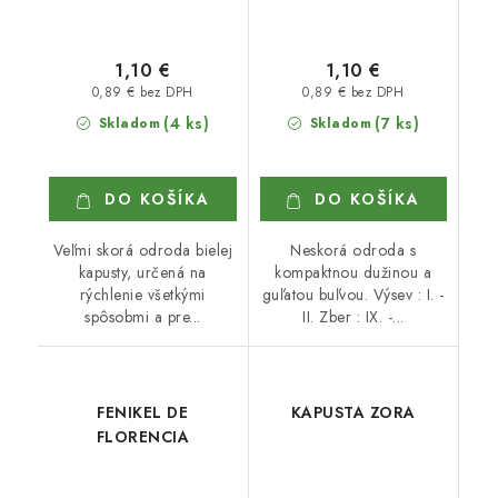
1,10 €
1,10 €
0,89 € bez DPH
0,89 € bez DPH
(4 ks)
(7 ks)
Skladom
Skladom
DO KOŠÍKA
DO KOŠÍKA
Veľmi skorá odroda bielej
Neskorá odroda s
kapusty, určená na
kompaktnou dužinou a
rýchlenie všetkými
guľatou buľvou. Výsev : I. -
spôsobmi a pre...
II. Zber : IX. -...
FENIKEL DE
KAPUSTA ZORA
FLORENCIA