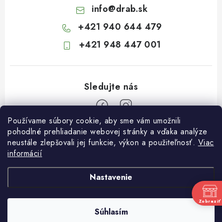
info
@
drab.sk
+421 940 644 479
+421 948 447 001
Používame súbory cookie, aby sme vám umožnili
Z
pohodlné prehliadanie webovej stránky a vďaka analýze
neustále zlepšovali jej funkcie, výkon a použiteľnosť.
Viac
á
informácií
Informácie pre vás
p
ä
Kontakty
Nastavenie
t
Obchodné podmienky
i
Zobraziť
Súhlasím
Podmienky ochrany osobných údajov
Copyright 2026
Záhradkárstvo Dráb
. Všetky práva vyhradené.
e