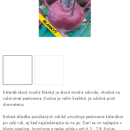
HNOJIVÁ
CHÉMIA
KVETINÁČE
DEKORÁCIE
PRIESADY ZELENINY
Kontakty
Obchodné podmienky
Podmienky ochrany osobných údajov
Kaleráb skorý modrý Blankyt je skorá modrá odroda, vhodná na
celoročné pestovanie. Dužina je veľmi kvalitná. Je odolná proti
drevnateniu.
Bohatá skladba ponúkaných odrôd umožňuje pestovanie kalerábov
po celý rok, aj keď najžiadanejšie sú na jar. Darí sa im najlepšie v
hlinito piesčitej, humóznej a teplej pôde s pH 6,2 - 7,8. Počas