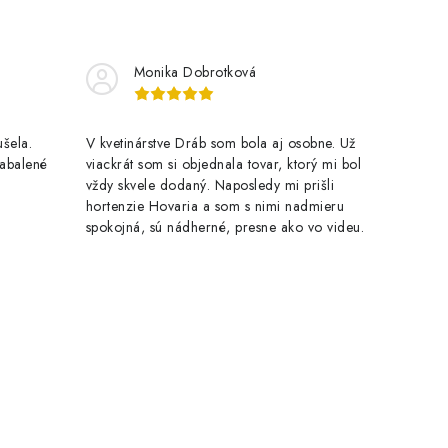
Monika Dobrotková
šela.
V kvetinárstve Dráb som bola aj osobne. Už
zabalené
viackrát som si objednala tovar, ktorý mi bol
vždy skvele dodaný. Naposledy mi prišli
hortenzie Hovaria a som s nimi nadmieru
spokojná, sú nádherné, presne ako vo videu.