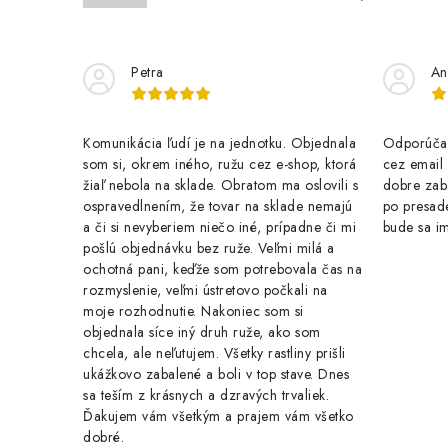
Petra
An
Komunikácia ľudí je na jednotku. Objednala
Odporúčam
som si, okrem iného, ružu cez e-shop, ktorá
cez email .
žiaľ nebola na sklade. Obratom ma oslovili s
dobre zab
ospravedlnením, že tovar na sklade nemajú
po presade
a či si nevyberiem niečo iné, prípadne či mi
bude sa im
pošlú objednávku bez ruže. Veľmi milá a
ochotná pani, keďže som potrebovala čas na
rozmyslenie, veľmi ústretovo počkali na
moje rozhodnutie. Nakoniec som si
objednala síce iný druh ruže, ako som
chcela, ale neľutujem. Všetky rastliny prišli
ukážkovo zabalené a boli v top stave. Dnes
sa teším z krásnych a dzravých trvaliek.
Ďakujem vám všetkým a prajem vám všetko
dobré.