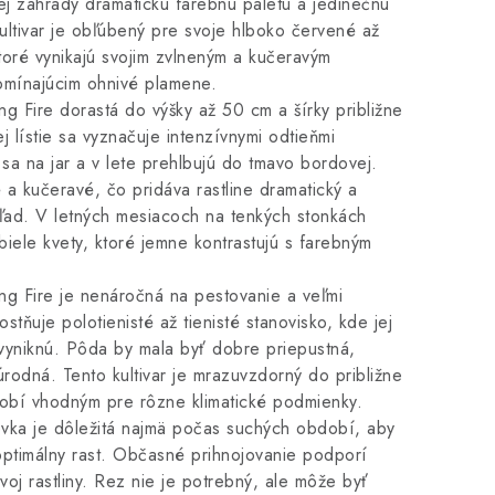
ej záhrady dramatickú farebnú paletu a jedinečnú
kultivar je obľúbený pre svoje hlboko červené až
ktoré vynikajú svojim zvlneným a kučeravým
omínajúcim ohnivé plamene.
g Fire dorastá do výšky až 50 cm a šírky približne
j lístie sa vyznačuje intenzívnymi odtieňmi
 sa na jar a v lete prehlbujú do tmavo bordovej.
é a kučeravé, čo pridáva rastline dramatický a
hľad. V letných mesiacoch na tenkých stonkách
 biele kvety, ktoré jemne kontrastujú s farebným
ng Fire je nenáročná na pestovanie a veľmi
stňuje polotienisté až tienisté stanovisko, kde jej
 vyniknú. Pôda by mala byť dobre priepustná,
úrodná. Tento kultivar je mrazuvzdorný do približne
robí vhodným pre rôzne klimatické podmienky.
evka je dôležitá najmä počas suchých období, aby
optimálny rast. Občasné prihnojovanie podporí
ývoj rastliny. Rez nie je potrebný, ale môže byť