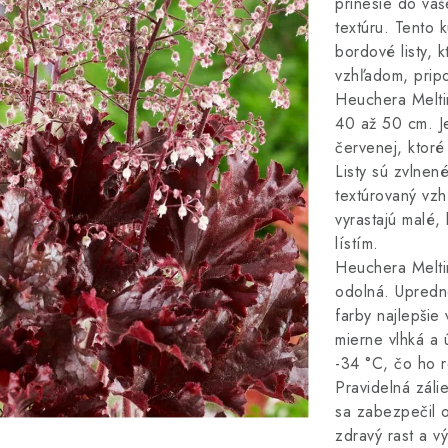
prinesie do vaš
textúru. Tento 
bordové listy, 
vzhľadom, prip
Heuchera Meltin
40 až 50 cm. Je
červenej, ktoré
Listy sú zvlnen
textúrovaný vz
vyrastajú malé,
lístím.
Heuchera Melti
odolná. Upredno
farby najlepšie
mierne vlhká a 
-34 °C, čo ho 
Pravidelná záli
sa zabezpečil 
zdravý rast a v