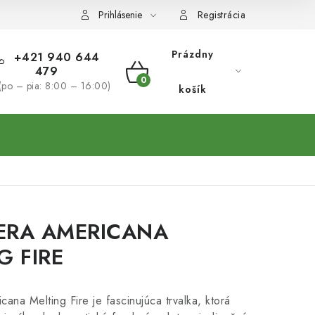
Prihlásenie
Registrácia
Prázdny
+421 940 644
479
NÁKUPNÝ
(po – pia: 8:00 – 16:00)
košík
KOŠÍK
ERA AMERICANA
G FIRE
ana Melting Fire je fascinujúca trvalka, ktorá