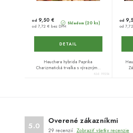
9,50 €
9,
od
od
(20 ks)
Skladom
od 7,72 € bez DPH
od 7,7
DETAIL
Heuchera hybrida Paprika
Heu
Charizmatická trvalka s výrazným...
Zá
Kód:
99254
Overené zákazníkmi
5.0
29
recenzií.
Zobraziť všetky recenzie