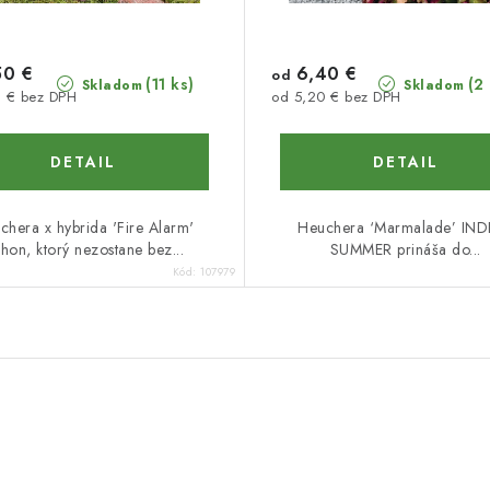
50 €
6,40 €
od
(11 ks)
(2
Skladom
Skladom
2 € bez DPH
od 5,20 € bez DPH
DETAIL
DETAIL
chera x hybrida 'Fire Alarm'
Heuchera ‘Marmalade’ IND
hon, ktorý nezostane bez...
SUMMER prináša do...
Kód:
107979