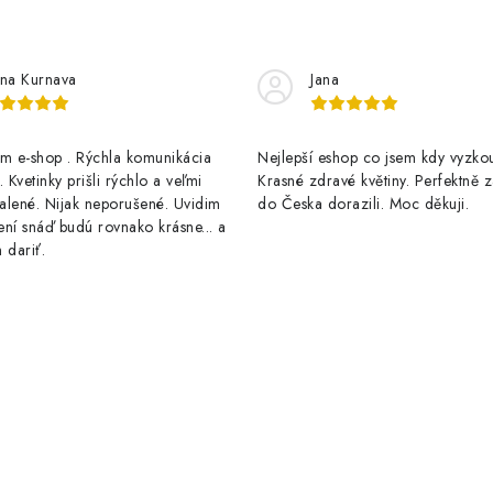
na Kurnava
Jana
 e-shop . Rýchla komunikácia
Nejlepší eshop co jsem kdy vyzkou
 Kvetinky prišli rýchlo a veľmi
Krasné zdravé květiny. Perfektně 
alené. Nijak neporušené. Uvidim
do Česka dorazili. Moc děkuji.
ní snáď budú rovnako krásne... a
 dariť.