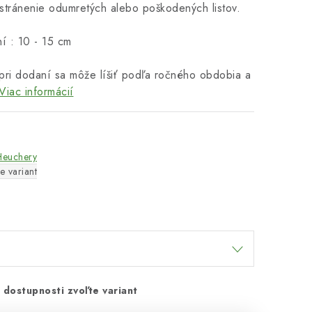
stránenie odumretých alebo poškodených listov.
í : 10 - 15 cm
pri dodaní sa môže líšiť podľa ročného obdobia a
Viac informácií
Heuchery
e variant
 dostupnosti zvoľte variant