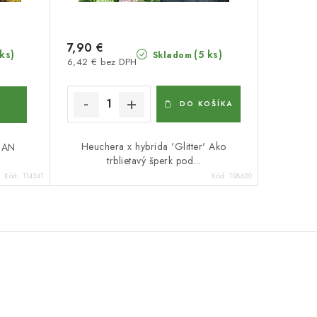
7,90 €
(5 ks)
 ks)
Skladom
6,42 € bez DPH
DO KOŠÍKA
Heuchera x hybrida 'Glitter' Ako
IAN
trblietavý šperk pod...
Kód:
114341
Kód:
108620