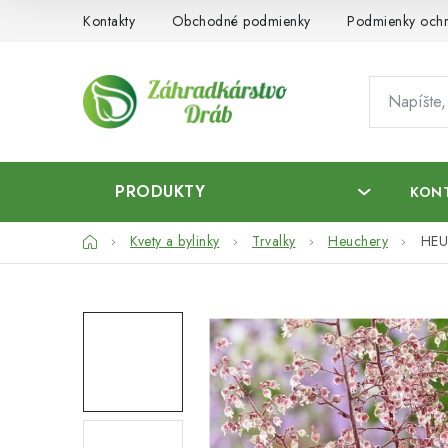
Prejsť
Kontakty
Obchodné podmienky
Podmienky ochr
na
obsah
PRODUKTY
KON
Domov
Kvety a bylinky
Trvalky
Heuchery
HEU