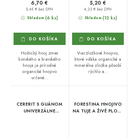
6,70 €
5,20 €
5,45 € bez DPH
4,23 € bez DPH
(6 ks)
(12 ks)
Skladom
Skladom
DO KOŠÍKA
DO KOŠÍKA
Hoštický hnoj zmes
Viaczložkové hnojivo,
konského a kravského
ktoré vďaka organické a
hnoja je prírodné
minerálne zložke pôsobí
organické hnojivo
rýchlo a...
určené...
CERERIT S GUÁNOM
FORESTINA HNOJIVO
UNIVERZÁLNE
NA TUJE A ŽIVÉ PLOTY
HNOJIVO 1 kg
5 kg