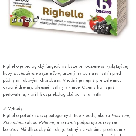
HNOJIVÁ
CHÉMIA
KVETINÁČE
DEKORÁCIE
PRIESADY ZELENINY
Righello je biologický fungicíd na báze prirodzene sa vyskytujúcej
huby
Trichoderma asperellum
, určený na ochranu rastlín pred
pôdnymi hubovými chorobami. Vhodný je najmä pre zeleninu,
Kontakty
Obchodné podmienky
ovocné dreviny, okrasné rastliny a vinice. Ocenia ho najmä
Podmienky ochrany osobných údajov
pestovatelia, ktorí hľadajú ekologickú ochranu rastlín.
✅ Výhody
Righello potláča rozvoj patogénnych húb v pôde, ako sú
Fusarium
,
Rhizoctonia
alebo
Pythium
, a zároveň podporuje zdravý rast
koreňov. Má dlhodobý účinok, je šetrný k životnému prostrediu a