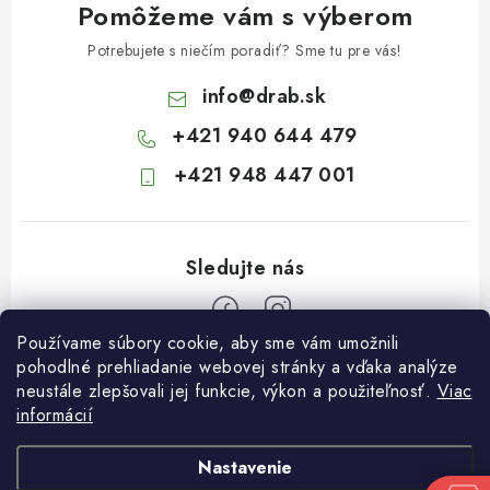
Pomôžeme vám s výberom
Potrebujete s niečím poradiť? Sme tu pre vás!
info
@
drab.sk
+421 940 644 479
+421 948 447 001
Používame súbory cookie, aby sme vám umožnili
Z
pohodlné prehliadanie webovej stránky a vďaka analýze
neustále zlepšovali jej funkcie, výkon a použiteľnosť.
Viac
á
informácií
Informácie pre vás
p
ä
Kontakty
Nastavenie