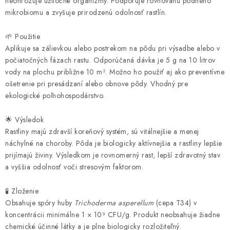
neohrozuje užitočné organizmy. Podporuje rovnováhu pôdneho
mikrobiomu a zvyšuje prirodzenú odolnosť rastlín.
🌱 Použitie
Aplikuje sa zálievkou alebo postrekom na pôdu pri výsadbe alebo v
počiatočných fázach rastu. Odporúčaná dávka je 5 g na 10 litrov
vody na plochu približne 10 m². Možno ho použiť aj ako preventívne
ošetrenie pri presádzaní alebo obnove pôdy. Vhodný pre
ekologické poľnohospodárstvo.
🌟 Výsledok
Rastliny majú zdravší koreňový systém, sú vitálnejšie a menej
náchylné na choroby. Pôda je biologicky aktívnejšia a rastliny lepšie
prijímajú živiny. Výsledkom je rovnomerný rast, lepší zdravotný stav
a vyššia odolnosť voči stresovým faktorom.
🧪 Zloženie
Obsahuje spóry huby
Trichoderma asperellum
(cepa T34) v
koncentrácii minimálne 1 × 10⁹ CFU/g. Produkt neobsahuje žiadne
chemické účinné látky a je plne biologicky rozložiteľný.