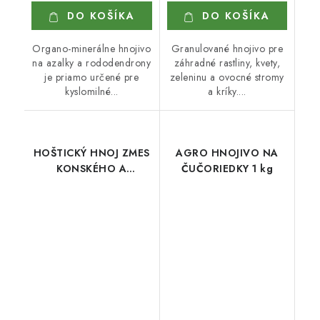
DO KOŠÍKA
DO KOŠÍKA
Organo-minerálne hnojivo
Granulované hnojivo pre
na azalky a rododendrony
záhradné rastliny, kvety,
je priamo určené pre
zeleninu a ovocné stromy
kyslomilné...
a kríky....
HOŠTICKÝ HNOJ ZMES
AGRO HNOJIVO NA
KONSKÉHO A
ČUČORIEDKY 1 kg
KRAVSKÉHO 3 kg