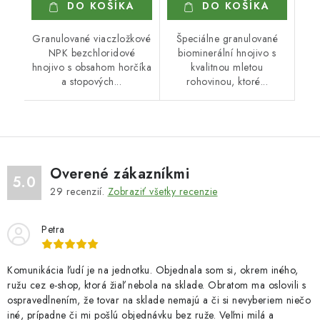
DO KOŠÍKA
DO KOŠÍKA
Granulované viaczložkové
Špeciálne granulované
NPK bezchloridové
biominerální hnojivo s
hnojivo s obsahom horčíka
kvalitnou mletou
a stopových...
rohovinou, ktoré...
Overené zákazníkmi
5.0
29
recenzií.
Zobraziť všetky recenzie
Petra
Komunikácia ľudí je na jednotku. Objednala som si, okrem iného,
ružu cez e-shop, ktorá žiaľ nebola na sklade. Obratom ma oslovili s
ospravedlnením, že tovar na sklade nemajú a či si nevyberiem niečo
iné, prípadne či mi pošlú objednávku bez ruže. Veľmi milá a