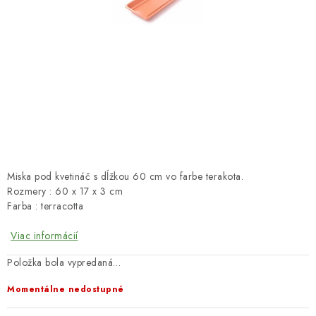
HNOJIVÁ
CHÉMIA
KVETINÁČE
DEKORÁCIE
PRIESADY ZELENINY
Miska pod kvetináč s dĺžkou 60 cm vo farbe terakota.
Kontakty
Obchodné podmienky
Rozmery : 60 x 17 x 3 cm
Farba : terracotta
Podmienky ochrany osobných údajov
Viac informácií
Položka bola vypredaná…
Momentálne nedostupné