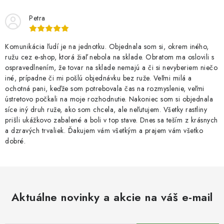
Petra
Komunikácia ľudí je na jednotku. Objednala som si, okrem iného,
ružu cez e-shop, ktorá žiaľ nebola na sklade. Obratom ma oslovili s
ospravedlnením, že tovar na sklade nemajú a či si nevyberiem niečo
iné, prípadne či mi pošlú objednávku bez ruže. Veľmi milá a
ochotná pani, keďže som potrebovala čas na rozmyslenie, veľmi
ústretovo počkali na moje rozhodnutie. Nakoniec som si objednala
síce iný druh ruže, ako som chcela, ale neľutujem. Všetky rastliny
prišli ukážkovo zabalené a boli v top stave. Dnes sa teším z krásnych
a dzravých trvaliek. Ďakujem vám všetkým a prajem vám všetko
dobré.
Aktuálne novinky a akcie na váš e-mail