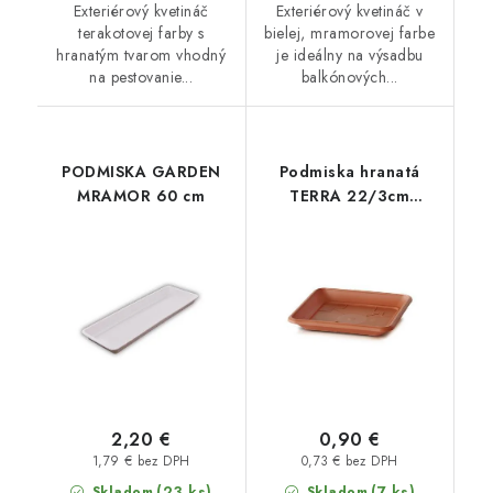
Exteriérový kvetináč
Exteriérový kvetináč v
terakotovej farby s
bielej, mramorovej farbe
hranatým tvarom vhodný
je ideálny na výsadbu
na pestovanie...
balkónových...
PODMISKA GARDEN
Podmiska hranatá
MRAMOR 60 cm
TERRA 22/3cm
terakota
2,20 €
0,90 €
1,79 € bez DPH
0,73 € bez DPH
(23 ks)
(7 ks)
Skladom
Skladom