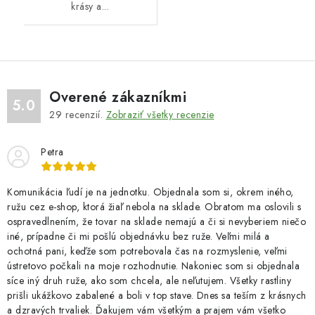
krásy a...
Overené zákazníkmi
5.0
29
recenzií.
Zobraziť všetky recenzie
Petra
Komunikácia ľudí je na jednotku. Objednala som si, okrem iného,
ružu cez e-shop, ktorá žiaľ nebola na sklade. Obratom ma oslovili s
ospravedlnením, že tovar na sklade nemajú a či si nevyberiem niečo
iné, prípadne či mi pošlú objednávku bez ruže. Veľmi milá a
ochotná pani, keďže som potrebovala čas na rozmyslenie, veľmi
ústretovo počkali na moje rozhodnutie. Nakoniec som si objednala
síce iný druh ruže, ako som chcela, ale neľutujem. Všetky rastliny
prišli ukážkovo zabalené a boli v top stave. Dnes sa teším z krásnych
a dzravých trvaliek. Ďakujem vám všetkým a prajem vám všetko