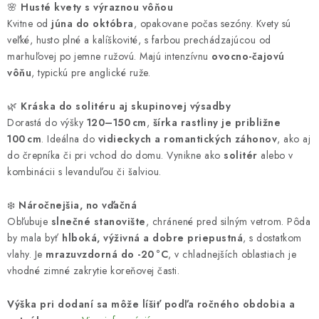
🌸
Husté kvety s výraznou vôňou
Kvitne od
júna do októbra
, opakovane počas sezóny. Kvety sú
veľké, husto plné a kalíškovité, s farbou prechádzajúcou od
marhuľovej po jemne ružovú. Majú intenzívnu
ovocno-čajovú
vôňu
, typickú pre anglické ruže.
🌿
Kráska do solitéru aj skupinovej výsadby
Dorastá do výšky
120–150 cm
,
šírka rastliny je približne
100 cm
. Ideálna do
vidieckych a romantických záhonov
, ako aj
do črepníka či pri vchod do domu. Vynikne ako
solitér
alebo v
kombinácii s levanduľou či šalviou.
❄️
Náročnejšia, no vďačná
Obľubuje
slnečné stanovište
, chránené pred silným vetrom. Pôda
by mala byť
hlboká, výživná a dobre priepustná
, s dostatkom
vlahy. Je
mrazuvzdorná do -20 °C
, v chladnejších oblastiach je
vhodné zimné zakrytie koreňovej časti.
Výška pri dodaní sa môže líšiť podľa ročného obdobia a