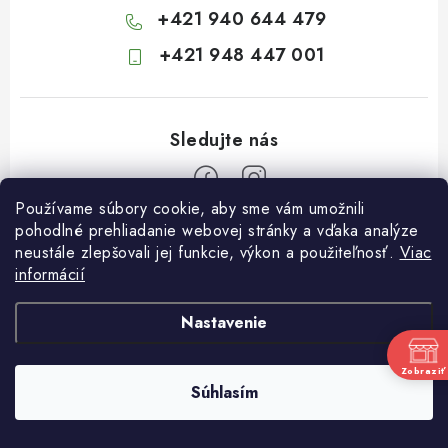
+421 940 644 479
+421 948 447 001
Používame súbory cookie, aby sme vám umožnili
Z
pohodlné prehliadanie webovej stránky a vďaka analýze
neustále zlepšovali jej funkcie, výkon a použiteľnosť.
Viac
á
informácií
Informácie pre vás
p
ä
Kontakty
Nastavenie
t
Obchodné podmienky
i
Zobraziť
Súhlasím
Podmienky ochrany osobných údajov
Copyright 2026
Záhradkárstvo Dráb
. Všetky práva vyhradené.
e
Vytvoril Shoptet