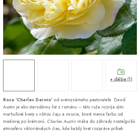
HNOJIVÁ
CHÉMIA
KVETINÁČE
DEKORÁCIE
PRIESADY ZELENINY
+ ďalšie (1)
Kontakty
Obchodné podmienky
Podmienky ochrany osobných údajov
Rosa 'Charles Darwin'
od svetoznámeho pestovateľa David
Austin je ako starodávny list z románu – táto ruža rozvíja sýto
marhuľové kvety s vôňou čaju a ovocia, ktoré menia farbu od
medovej po krémovú.
Charles Austin
vnáša do záhrady nostalgickú
atmosféru viktoriánskych čias, kde každý kvet rozpráva príbeh.